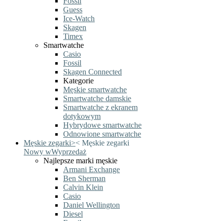
Fossil
Guess
Ice-Watch
Skagen
Timex
Smartwatche
Casio
Fossil
Skagen Connected
Kategorie
Męskie smartwatche
Smartwatche damskie
Smartwatche z ekranem
dotykowym
Hybrydowe smartwatche
Odnowione smartwatche
Męskie zegarki
>
<
Męskie zegarki
Nowy w
Wyprzedaż
Najlepsze marki męskie
Armani Exchange
Ben Sherman
Calvin Klein
Casio
Daniel Wellington
Diesel