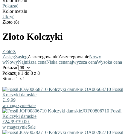
Kolor metalu
Pokazać
Kolor metalu
Ukryć
Złoto (8)
Złoto Kolczyki
Złoto
X
Zasięg
Zasięg
Zaszeregowanie
Zaszeregowanie
Nowy
w
Nowy
Najniższa cena
Niska cena
najwyższa cena
Wysoka cena
Pokazać
Pokazuje 1 do 8 z 8
Strona 1 z 1
JOA00668710
Fossil
Kolczyki damskie
£19.99
w magazynie
Sale
JOF00806710
Fossil
Kolczyki damskie
£24.99
£39.00
w magazynie
Sale
JOA00282710
Fossil