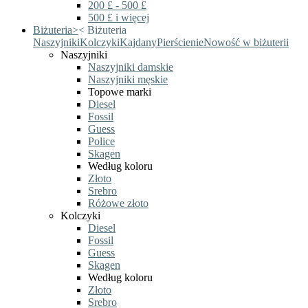
200 £ - 500 £
500 £ i więcej
Biżuteria
>
<
Biżuteria
Naszyjniki
Kolczyki
Kajdany
Pierścienie
Nowość w biżuterii
Naszyjniki
Naszyjniki damskie
Naszyjniki męskie
Topowe marki
Diesel
Fossil
Guess
Police
Skagen
Według koloru
Złoto
Srebro
Różowe złoto
Kolczyki
Diesel
Fossil
Guess
Skagen
Według koloru
Złoto
Srebro