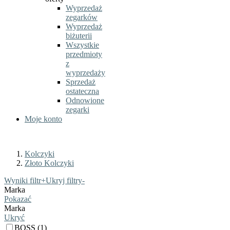
Wyprzedaż
zegarków
Wyprzedaż
biżuterii
Wszystkie
przedmioty
z
wyprzedaży
Sprzedaż
ostateczna
Odnowione
zegarki
Moje konto
Kolczyki
Złoto Kolczyki
Wyniki filtr
+
Ukryj filtry
-
Marka
Pokazać
Marka
Ukryć
BOSS (1)