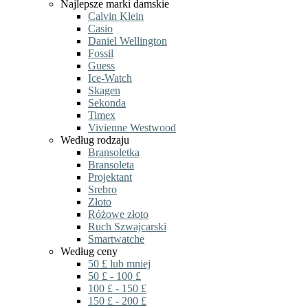
Najlepsze marki damskie
Calvin Klein
Casio
Daniel Wellington
Fossil
Guess
Ice-Watch
Skagen
Sekonda
Timex
Vivienne Westwood
Według rodzaju
Bransoletka
Bransoleta
Projektant
Srebro
Złoto
Różowe złoto
Ruch Szwajcarski
Smartwatche
Według ceny
50 £ lub mniej
50 £ - 100 £
100 £ - 150 £
150 £ - 200 £