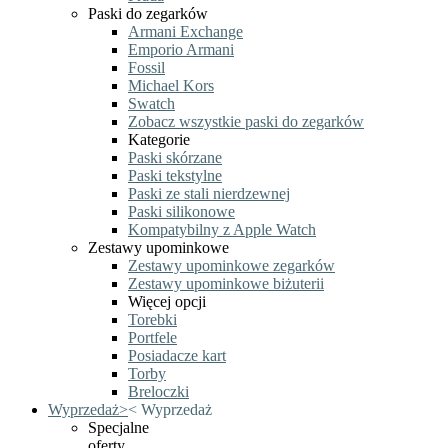
Paski do zegarków
Armani Exchange
Emporio Armani
Fossil
Michael Kors
Swatch
Zobacz wszystkie paski do zegarków
Kategorie
Paski skórzane
Paski tekstylne
Paski ze stali nierdzewnej
Paski silikonowe
Kompatybilny z Apple Watch
Zestawy upominkowe
Zestawy upominkowe zegarków
Zestawy upominkowe biżuterii
Więcej opcji
Torebki
Portfele
Posiadacze kart
Torby
Breloczki
Wyprzedaż
>
<
Wyprzedaż
Specjalne
oferty