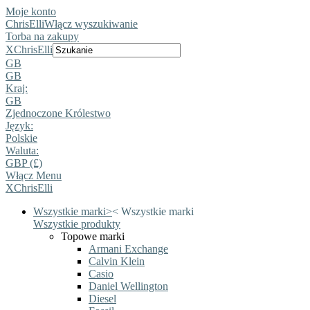
Moje konto
ChrisElli
Włącz wyszukiwanie
Torba na zakupy
X
ChrisElli
GB
GB
Kraj:
GB
Zjednoczone Królestwo
Język:
Polskie
Waluta:
GBP (£)
Włącz Menu
X
ChrisElli
Wszystkie marki
>
<
Wszystkie marki
Wszystkie produkty
Topowe marki
Armani Exchange
Calvin Klein
Casio
Daniel Wellington
Diesel