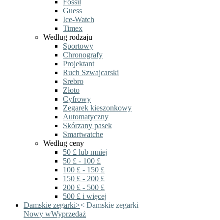
Fossil
Guess
Ice-Watch
Timex
Według rodzaju
Sportowy
Chronografy
Projektant
Ruch Szwajcarski
Srebro
Złoto
Cyfrowy
Zegarek kieszonkowy
Automatyczny
Skórzany pasek
Smartwatche
Według ceny
50 £ lub mniej
50 £ - 100 £
100 £ - 150 £
150 £ - 200 £
200 £ - 500 £
500 £ i więcej
Damskie zegarki
>
<
Damskie zegarki
Nowy w
Wyprzedaż