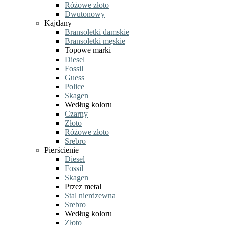
Różowe złoto
Dwutonowy
Kajdany
Bransoletki damskie
Bransoletki męskie
Topowe marki
Diesel
Fossil
Guess
Police
Skagen
Według koloru
Czarny
Złoto
Różowe złoto
Srebro
Pierścienie
Diesel
Fossil
Skagen
Przez metal
Stal nierdzewna
Srebro
Według koloru
Złoto