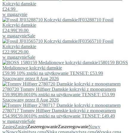
Kolczyki damskie
£24.99
w magazynie
JF03288710
Fossil
Kolczyki damskie
£24.99
£39.00
w magazynie
Sale
JF03565710
Fossil
Kolczyki damskie
£22.99
£29.00
w magazynie
Sale
1580159
BOSS
Medalionowe kolczyki damskie
£59.99
10% zniżki na użytkowanie TENSET: £53.99
Szacowany przez 8 Aug 2026
2780720
Tommy Hilfiger
Damskie kolczyki z monogramem
£59.99
£89.00
10% zniżki na użytkowanie TENSET: £53.99
Szacowany przez 8 Aug 2026
2780717
Tommy Hilfiger
Damskie kolczyki z monogramem
£54.99
£59.00
10% zniżki na użytkowanie TENSET: £49.49
w magazynie
Sale
Zasięg
Zasięg
Zaszeregowanie
Zaszeregowanie
Nowy
w
Nowy
Najniższa cena
Niska cena
najwyższa cena
Wysoka cena