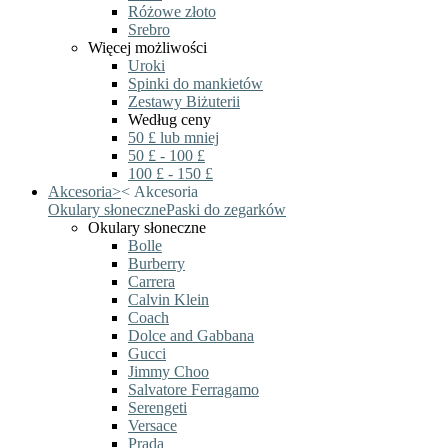
Różowe złoto
Srebro
Więcej możliwości
Uroki
Spinki do mankietów
Zestawy Biżuterii
Według ceny
50 £ lub mniej
50 £ - 100 £
100 £ - 150 £
Akcesoria
>
<
Akcesoria
Okulary słoneczne
Paski do zegarków
Okulary słoneczne
Bolle
Burberry
Carrera
Calvin Klein
Coach
Dolce and Gabbana
Gucci
Jimmy Choo
Salvatore Ferragamo
Serengeti
Versace
Prada