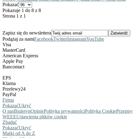
Pokazać
Pokazuje 1 do 8 z 8
Strona 1 z 1
Zapisz się do newslettera
Podążaj za nami
Facebook
Twitter
Instagram
YouTube
Visa
MasterCard
American Express
Apple Pay
Bancontact
EPS
Klarna
Przelewy24
PayPal
Firma
Pokazać
Ukryć
O nas
Biuletyn
Opinie
Polityka prywatności
Polityka Cookie
Przepisy
WEEE
Ustawienia plików cookie
Zbadać
Pokazać
Ukryć
Marki od A do Z