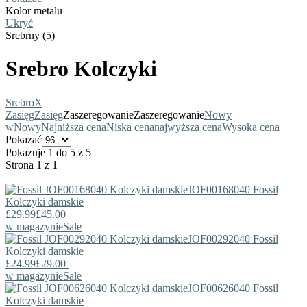
Kolor metalu
Ukryć
Srebrny (5)
Srebro Kolczyki
Srebro
X
Zasięg
Zasięg
Zaszeregowanie
Zaszeregowanie
Nowy
w
Nowy
Najniższa cena
Niska cena
najwyższa cena
Wysoka cena
Pokazać
Pokazuje 1 do 5 z 5
Strona 1 z 1
JOF00168040
Fossil
Kolczyki damskie
£29.99
£45.00
w magazynie
Sale
JOF00292040
Fossil
Kolczyki damskie
£24.99
£29.00
w magazynie
Sale
JOF00626040
Fossil
Kolczyki damskie