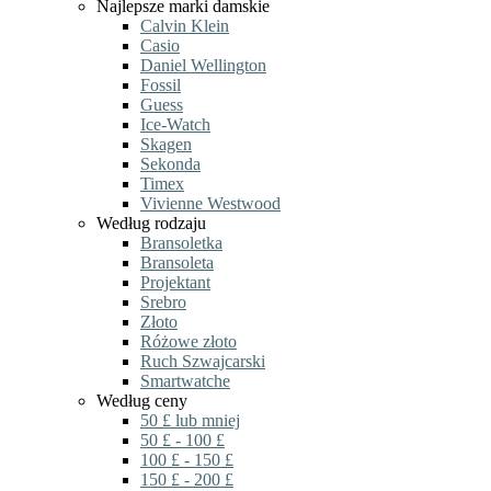
Najlepsze marki damskie
Calvin Klein
Casio
Daniel Wellington
Fossil
Guess
Ice-Watch
Skagen
Sekonda
Timex
Vivienne Westwood
Według rodzaju
Bransoletka
Bransoleta
Projektant
Srebro
Złoto
Różowe złoto
Ruch Szwajcarski
Smartwatche
Według ceny
50 £ lub mniej
50 £ - 100 £
100 £ - 150 £
150 £ - 200 £