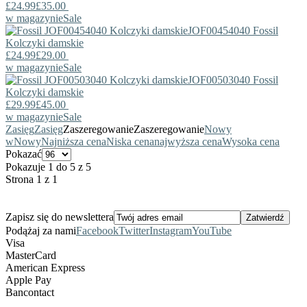
£24.99
£35.00
w magazynie
Sale
JOF00454040
Fossil
Kolczyki damskie
£24.99
£29.00
w magazynie
Sale
JOF00503040
Fossil
Kolczyki damskie
£29.99
£45.00
w magazynie
Sale
Zasięg
Zasięg
Zaszeregowanie
Zaszeregowanie
Nowy
w
Nowy
Najniższa cena
Niska cena
najwyższa cena
Wysoka cena
Pokazać
Pokazuje 1 do 5 z 5
Strona 1 z 1
Zapisz się do newslettera
Podążaj za nami
Facebook
Twitter
Instagram
YouTube
Visa
MasterCard
American Express
Apple Pay
Bancontact