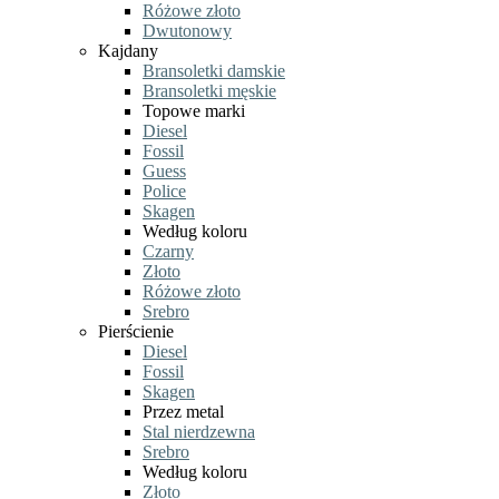
Różowe złoto
Dwutonowy
Kajdany
Bransoletki damskie
Bransoletki męskie
Topowe marki
Diesel
Fossil
Guess
Police
Skagen
Według koloru
Czarny
Złoto
Różowe złoto
Srebro
Pierścienie
Diesel
Fossil
Skagen
Przez metal
Stal nierdzewna
Srebro
Według koloru
Złoto