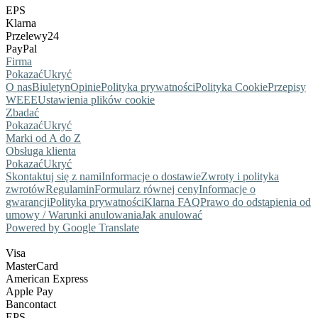
EPS
Klarna
Przelewy24
PayPal
Firma
Pokazać
Ukryć
O nas
Biuletyn
Opinie
Polityka prywatności
Polityka Cookie
Przepisy
WEEE
Ustawienia plików cookie
Zbadać
Pokazać
Ukryć
Marki od A do Z
Obsługa klienta
Pokazać
Ukryć
Skontaktuj się z nami
Informacje o dostawie
Zwroty i polityka
zwrotów
Regulamin
Formularz równej ceny
Informacje o
gwarancji
Polityka prywatności
Klarna FAQ
Prawo do odstąpienia od
umowy / Warunki anulowania
Jak anulować
Powered by Google Translate
Visa
MasterCard
American Express
Apple Pay
Bancontact
EPS