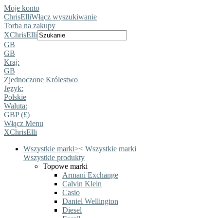
Moje konto
ChrisElli
Włącz wyszukiwanie
Torba na zakupy
X
ChrisElli
GB
GB
Kraj:
GB
Zjednoczone Królestwo
Język:
Polskie
Waluta:
GBP (£)
Włącz Menu
X
ChrisElli
Wszystkie marki
>
<
Wszystkie marki
Wszystkie produkty
Topowe marki
Armani Exchange
Calvin Klein
Casio
Daniel Wellington
Diesel