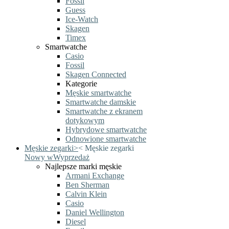
Fossil
Guess
Ice-Watch
Skagen
Timex
Smartwatche
Casio
Fossil
Skagen Connected
Kategorie
Męskie smartwatche
Smartwatche damskie
Smartwatche z ekranem
dotykowym
Hybrydowe smartwatche
Odnowione smartwatche
Męskie zegarki
>
<
Męskie zegarki
Nowy w
Wyprzedaż
Najlepsze marki męskie
Armani Exchange
Ben Sherman
Calvin Klein
Casio
Daniel Wellington
Diesel