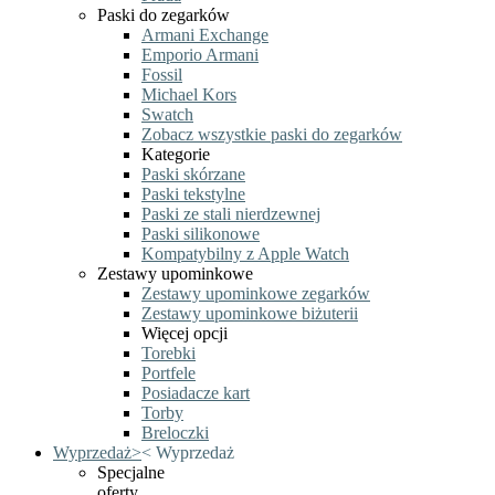
Paski do zegarków
Armani Exchange
Emporio Armani
Fossil
Michael Kors
Swatch
Zobacz wszystkie paski do zegarków
Kategorie
Paski skórzane
Paski tekstylne
Paski ze stali nierdzewnej
Paski silikonowe
Kompatybilny z Apple Watch
Zestawy upominkowe
Zestawy upominkowe zegarków
Zestawy upominkowe biżuterii
Więcej opcji
Torebki
Portfele
Posiadacze kart
Torby
Breloczki
Wyprzedaż
>
<
Wyprzedaż
Specjalne
oferty