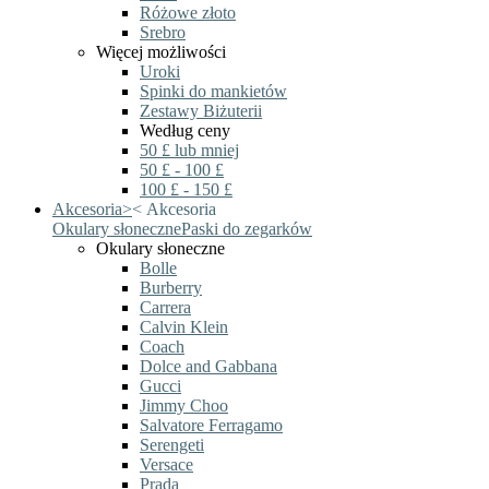
Różowe złoto
Srebro
Więcej możliwości
Uroki
Spinki do mankietów
Zestawy Biżuterii
Według ceny
50 £ lub mniej
50 £ - 100 £
100 £ - 150 £
Akcesoria
>
<
Akcesoria
Okulary słoneczne
Paski do zegarków
Okulary słoneczne
Bolle
Burberry
Carrera
Calvin Klein
Coach
Dolce and Gabbana
Gucci
Jimmy Choo
Salvatore Ferragamo
Serengeti
Versace
Prada