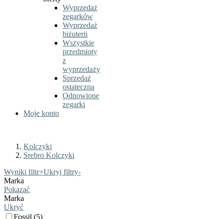
Wyprzedaż
zegarków
Wyprzedaż
biżuterii
Wszystkie
przedmioty
z
wyprzedaży
Sprzedaż
ostateczna
Odnowione
zegarki
Moje konto
Kolczyki
Srebro Kolczyki
Wyniki filtr
+
Ukryj filtry
-
Marka
Pokazać
Marka
Ukryć
Fossil (5)