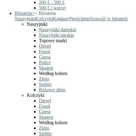
200 £ - 500 £
500 £ i więcej
Biżuteria
>
<
Biżuteria
Naszyjniki
Kolczyki
Kajdany
Pierścienie
Nowość w biżuterii
Naszyjniki
Naszyjniki damskie
Naszyjniki męskie
Topowe marki
Diesel
Fossil
Guess
Police
Skagen
Według koloru
Złoto
Srebro
Różowe złoto
Kolczyki
Diesel
Fossil
Guess
Skagen
Według koloru
Złoto
Srebro