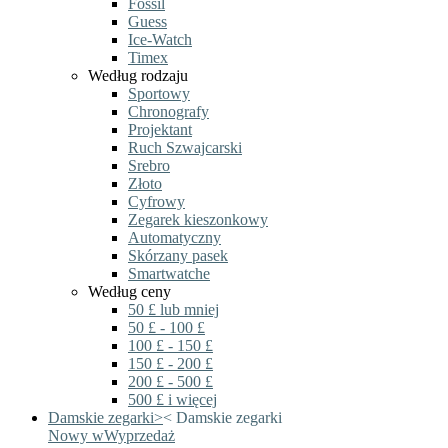
Fossil
Guess
Ice-Watch
Timex
Według rodzaju
Sportowy
Chronografy
Projektant
Ruch Szwajcarski
Srebro
Złoto
Cyfrowy
Zegarek kieszonkowy
Automatyczny
Skórzany pasek
Smartwatche
Według ceny
50 £ lub mniej
50 £ - 100 £
100 £ - 150 £
150 £ - 200 £
200 £ - 500 £
500 £ i więcej
Damskie zegarki
>
<
Damskie zegarki
Nowy w
Wyprzedaż