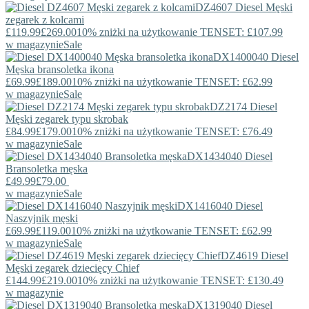
DZ4607
Diesel
Męski
zegarek z kolcami
£119.99
£269.00
10% zniżki na użytkowanie TENSET: £107.99
w magazynie
Sale
DX1400040
Diesel
Męska bransoletka ikona
£69.99
£189.00
10% zniżki na użytkowanie TENSET: £62.99
w magazynie
Sale
DZ2174
Diesel
Męski zegarek typu skrobak
£84.99
£179.00
10% zniżki na użytkowanie TENSET: £76.49
w magazynie
Sale
DX1434040
Diesel
Bransoletka męska
£49.99
£79.00
w magazynie
Sale
DX1416040
Diesel
Naszyjnik męski
£69.99
£119.00
10% zniżki na użytkowanie TENSET: £62.99
w magazynie
Sale
DZ4619
Diesel
Męski zegarek dziecięcy Chief
£144.99
£219.00
10% zniżki na użytkowanie TENSET: £130.49
w magazynie
DX1319040
Diesel