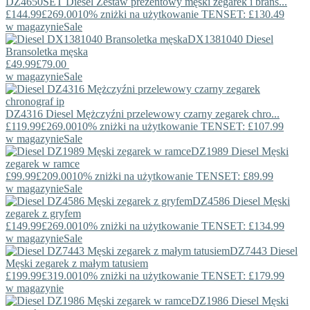
DZ4650SET
Diesel
Zestaw prezentowy męski zegarek i brans...
£144.99
£269.00
10% zniżki na użytkowanie TENSET: £130.49
w magazynie
Sale
DX1381040
Diesel
Bransoletka męska
£49.99
£79.00
w magazynie
Sale
DZ4316
Diesel
Mężczyźni przelewowy czarny zegarek chro...
£119.99
£269.00
10% zniżki na użytkowanie TENSET: £107.99
w magazynie
Sale
DZ1989
Diesel
Męski
zegarek w ramce
£99.99
£209.00
10% zniżki na użytkowanie TENSET: £89.99
w magazynie
Sale
DZ4586
Diesel
Męski
zegarek z gryfem
£149.99
£269.00
10% zniżki na użytkowanie TENSET: £134.99
w magazynie
Sale
DZ7443
Diesel
Męski zegarek z małym tatusiem
£199.99
£319.00
10% zniżki na użytkowanie TENSET: £179.99
w magazynie
DZ1986
Diesel
Męski