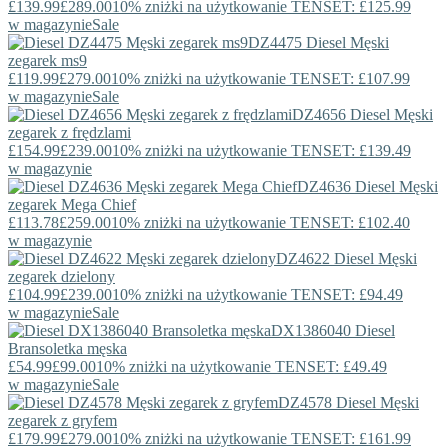
£139.99
£289.00
10% zniżki na użytkowanie TENSET: £125.99
w magazynie
Sale
DZ4475
Diesel
Męski
zegarek ms9
£119.99
£279.00
10% zniżki na użytkowanie TENSET: £107.99
w magazynie
Sale
DZ4656
Diesel
Męski
zegarek z frędzlami
£154.99
£239.00
10% zniżki na użytkowanie TENSET: £139.49
w magazynie
DZ4636
Diesel
Męski
zegarek Mega Chief
£113.78
£259.00
10% zniżki na użytkowanie TENSET: £102.40
w magazynie
DZ4622
Diesel
Męski
zegarek dzielony
£104.99
£239.00
10% zniżki na użytkowanie TENSET: £94.49
w magazynie
Sale
DX1386040
Diesel
Bransoletka męska
£54.99
£99.00
10% zniżki na użytkowanie TENSET: £49.49
w magazynie
Sale
DZ4578
Diesel
Męski
zegarek z gryfem
£179.99
£279.00
10% zniżki na użytkowanie TENSET: £161.99