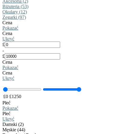
Akcesoria (2)
Biżuteria (53)
Okulary (12)
Zegarki (97)
Cena
Pokazać
Cena
Ukryć
£
-
£
Cena
Pokazać
Cena
Ukryć
£
0
£
1250
Płeć
Pokazać
Płeć
Ukryć
Damski (2)
Męskie (44)