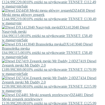
£124.99
£229.00
10% zniżki na użytkowanie TENSET: £112.49
w magazynie
Sale
DZ4458
Diesel
Męski mega główny zegarek
£144.99
£219.00
10% zniżki na użytkowanie TENSET: £130.49
w magazynie
DX1412040
Diesel
Naszyjnik męski
£64.99
£115.00
10% zniżki na użytkowanie TENSET: £58.49
w magazynie
Sale
DX1413040
Diesel
Bransoletka męska
£64.99
£115.00
10% zniżki na użytkowanie TENSET: £58.49
w magazynie
Sale
DZ7419
Diesel
Zegarek męski Mr Daddy 2.0
£189.99
£369.00
10% zniżki na użytkowanie TENSET: £170.99
w magazynie
Sale
DZ7434
Diesel
Zegarek męski Mr Daddy 2.0
£239.99
£369.00
10% zniżki na użytkowanie TENSET: £215.99
w magazynie
DZ4481
Diesel
Męski zegarek przelewowy
£139.99
£209.00
10% zniżki na użytkowanie TENSET: £125.99