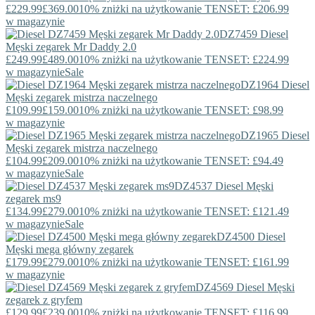
£229.99
£369.00
10% zniżki na użytkowanie TENSET: £206.99
w magazynie
DZ7459
Diesel
Męski zegarek Mr Daddy 2.0
£249.99
£489.00
10% zniżki na użytkowanie TENSET: £224.99
w magazynie
Sale
DZ1964
Diesel
Męski zegarek mistrza naczelnego
£109.99
£159.00
10% zniżki na użytkowanie TENSET: £98.99
w magazynie
DZ1965
Diesel
Męski zegarek mistrza naczelnego
£104.99
£209.00
10% zniżki na użytkowanie TENSET: £94.49
w magazynie
Sale
DZ4537
Diesel
Męski
zegarek ms9
£134.99
£279.00
10% zniżki na użytkowanie TENSET: £121.49
w magazynie
Sale
DZ4500
Diesel
Męski mega główny zegarek
£179.99
£279.00
10% zniżki na użytkowanie TENSET: £161.99
w magazynie
DZ4569
Diesel
Męski
zegarek z gryfem
£129.99
£239.00
10% zniżki na użytkowanie TENSET: £116.99