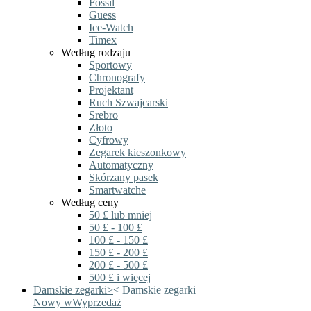
Fossil
Guess
Ice-Watch
Timex
Według rodzaju
Sportowy
Chronografy
Projektant
Ruch Szwajcarski
Srebro
Złoto
Cyfrowy
Zegarek kieszonkowy
Automatyczny
Skórzany pasek
Smartwatche
Według ceny
50 £ lub mniej
50 £ - 100 £
100 £ - 150 £
150 £ - 200 £
200 £ - 500 £
500 £ i więcej
Damskie zegarki
>
<
Damskie zegarki
Nowy w
Wyprzedaż