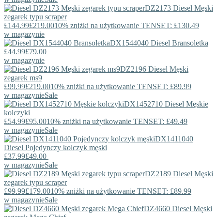
DZ2173
Diesel
Męski
zegarek typu scraper
£144.99
£219.00
10% zniżki na użytkowanie TENSET: £130.49
w magazynie
DX1544040
Diesel
Bransoletka
£44.99
£79.00
w magazynie
DZ2196
Diesel
Męski
zegarek ms9
£99.99
£219.00
10% zniżki na użytkowanie TENSET: £89.99
w magazynie
Sale
DX1452710
Diesel
Męskie
kolczyki
£54.99
£95.00
10% zniżki na użytkowanie TENSET: £49.49
w magazynie
Sale
DX1411040
Diesel
Pojedynczy kolczyk męski
£37.99
£49.00
w magazynie
Sale
DZ2189
Diesel
Męski
zegarek typu scraper
£99.99
£179.00
10% zniżki na użytkowanie TENSET: £89.99
w magazynie
Sale
DZ4660
Diesel
Męski