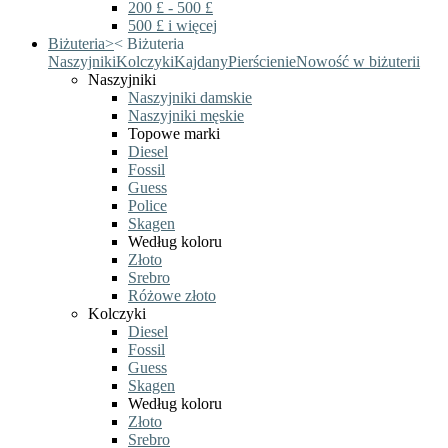
200 £ - 500 £
500 £ i więcej
Biżuteria
>
<
Biżuteria
Naszyjniki
Kolczyki
Kajdany
Pierścienie
Nowość w biżuterii
Naszyjniki
Naszyjniki damskie
Naszyjniki męskie
Topowe marki
Diesel
Fossil
Guess
Police
Skagen
Według koloru
Złoto
Srebro
Różowe złoto
Kolczyki
Diesel
Fossil
Guess
Skagen
Według koloru
Złoto
Srebro