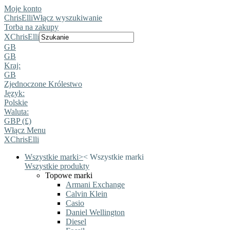
Moje konto
ChrisElli
Włącz wyszukiwanie
Torba na zakupy
X
ChrisElli
GB
GB
Kraj:
GB
Zjednoczone Królestwo
Język:
Polskie
Waluta:
GBP (£)
Włącz Menu
X
ChrisElli
Wszystkie marki
>
<
Wszystkie marki
Wszystkie produkty
Topowe marki
Armani Exchange
Calvin Klein
Casio
Daniel Wellington
Diesel