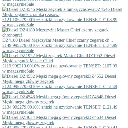
w magazynie
Sale
DZ4546
Diesel
Męski zegarek z ramką czasową
£121.10
£279.00
10% zniżki na użytkowanie TENSET: £108.99
w magazynie
Sale
DZ4180
Diesel
Mężczyźni Master Chief czarny zegarek ch...
£149.99
£279.00
10% zniżki na użytkowanie TENSET: £134.99
w magazynie
Sale
DZ1952
Diesel
Męski zegarek Master Chief
£119.99
£219.00
10% zniżki na użytkowanie TENSET: £107.99
w magazynie
Sale
DZ4552
Diesel
Męski mega główny zegarek
£124.99
£279.00
10% zniżki na użytkowanie TENSET: £112.49
w magazynie
Sale
DZ4548
Diesel
Męski mega główny zegarek
£134.99
£279.00
10% zniżki na użytkowanie TENSET: £121.49
w magazynie
Sale
DZ4634
Diesel
Męski mega główny zegarek
£144.90
£279.00
10% zniżki na użytkowanie TENSET: £130.41