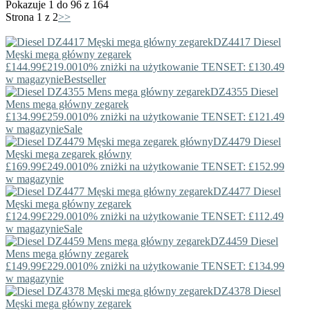
Pokazuje 1 do 96 z 164
Strona 1 z 2
>>
DZ4417
Diesel
Męski mega główny zegarek
£144.99
£219.00
10% zniżki na użytkowanie TENSET: £130.49
w magazynie
Bestseller
DZ4355
Diesel
Mens mega główny zegarek
£134.99
£259.00
10% zniżki na użytkowanie TENSET: £121.49
w magazynie
Sale
DZ4479
Diesel
Męski mega zegarek główny
£169.99
£249.00
10% zniżki na użytkowanie TENSET: £152.99
w magazynie
DZ4477
Diesel
Męski mega główny zegarek
£124.99
£229.00
10% zniżki na użytkowanie TENSET: £112.49
w magazynie
Sale
DZ4459
Diesel
Mens mega główny zegarek
£149.99
£229.00
10% zniżki na użytkowanie TENSET: £134.99
w magazynie
DZ4378
Diesel
Męski mega główny zegarek