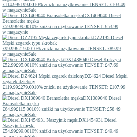
£114.99
£199.00
10% zniżki na użytkowanie TENSET: £103.49
w magazynie
Sale
DX1469040
Diesel
Bransoletka męska
£59.99
£99.00
10% zniżki na użytkowanie TENSET: £53.99
w magazynie
DZ2195
Diesel
Męski zegarek typu skrobak
£99.99
£219.00
10% zniżki na użytkowanie TENSET: £89.99
w magazynie
Sale
DX1488040
Diesel
Kolczyki
£52.99
£95.00
10% zniżki na użytkowanie TENSET: £47.69
w magazynie
Sale
DZ4624
Diesel
Męski
zegarek dzielony
£119.99
£279.00
10% zniżki na użytkowanie TENSET: £107.99
w magazynie
Sale
DX1389040
Diesel
Bransoletka męska
£64.99
£115.00
10% zniżki na użytkowanie TENSET: £58.49
w magazynie
Sale
DX1454931
Diesel
Naszyjnik męski
£54.99
£99.00
10% zniżki na użytkowanie TENSET: £49.49
w magazynie
Sale