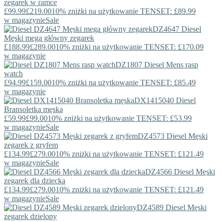
zegarek w ramce
£99.99
£219.00
10% zniżki na użytkowanie TENSET: £89.99
w magazynie
Sale
DZ4647
Diesel
Męski mega główny zegarek
£188.99
£289.00
10% zniżki na użytkowanie TENSET: £170.09
w magazynie
DZ1807
Diesel
Mens rasp
watch
£94.99
£159.00
10% zniżki na użytkowanie TENSET: £85.49
w magazynie
DX1415040
Diesel
Bransoletka męska
£59.99
£99.00
10% zniżki na użytkowanie TENSET: £53.99
w magazynie
Sale
DZ4573
Diesel
Męski
zegarek z gryfem
£134.99
£279.00
10% zniżki na użytkowanie TENSET: £121.49
w magazynie
Sale
DZ4566
Diesel
Męski
zegarek dla dziecka
£134.99
£279.00
10% zniżki na użytkowanie TENSET: £121.49
w magazynie
Sale
DZ4589
Diesel
Męski
zegarek dzielony