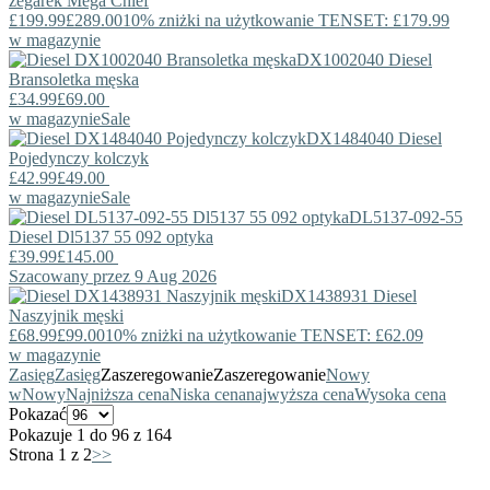
zegarek Mega Chief
£199.99
£289.00
10% zniżki na użytkowanie TENSET: £179.99
w magazynie
DX1002040
Diesel
Bransoletka męska
£34.99
£69.00
w magazynie
Sale
DX1484040
Diesel
Pojedynczy kolczyk
£42.99
£49.00
w magazynie
Sale
DL5137-092-55
Diesel
Dl5137 55 092 optyka
£39.99
£145.00
Szacowany przez 9 Aug 2026
DX1438931
Diesel
Naszyjnik męski
£68.99
£99.00
10% zniżki na użytkowanie TENSET: £62.09
w magazynie
Zasięg
Zasięg
Zaszeregowanie
Zaszeregowanie
Nowy
w
Nowy
Najniższa cena
Niska cena
najwyższa cena
Wysoka cena
Pokazać
Pokazuje 1 do 96 z 164
Strona 1 z 2
>>