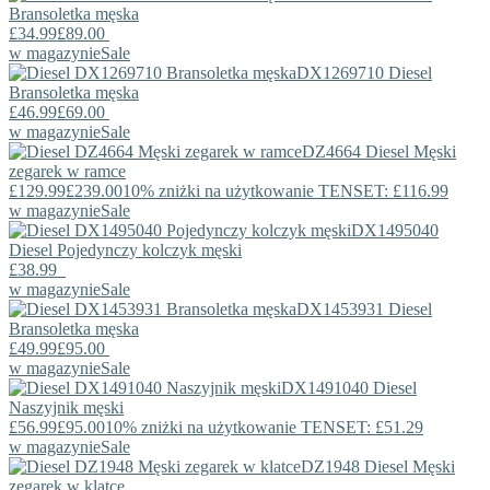
Bransoletka męska
£34.99
£89.00
w magazynie
Sale
DX1269710
Diesel
Bransoletka męska
£46.99
£69.00
w magazynie
Sale
DZ4664
Diesel
Męski
zegarek w ramce
£129.99
£239.00
10% zniżki na użytkowanie TENSET: £116.99
w magazynie
Sale
DX1495040
Diesel
Pojedynczy kolczyk męski
£38.99
w magazynie
Sale
DX1453931
Diesel
Bransoletka męska
£49.99
£95.00
w magazynie
Sale
DX1491040
Diesel
Naszyjnik męski
£56.99
£95.00
10% zniżki na użytkowanie TENSET: £51.29
w magazynie
Sale
DZ1948
Diesel
Męski
zegarek w klatce