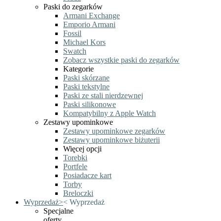
Paski do zegarków
Armani Exchange
Emporio Armani
Fossil
Michael Kors
Swatch
Zobacz wszystkie paski do zegarków
Kategorie
Paski skórzane
Paski tekstylne
Paski ze stali nierdzewnej
Paski silikonowe
Kompatybilny z Apple Watch
Zestawy upominkowe
Zestawy upominkowe zegarków
Zestawy upominkowe biżuterii
Więcej opcji
Torebki
Portfele
Posiadacze kart
Torby
Breloczki
Wyprzedaż
>
<
Wyprzedaż
Specjalne
oferty