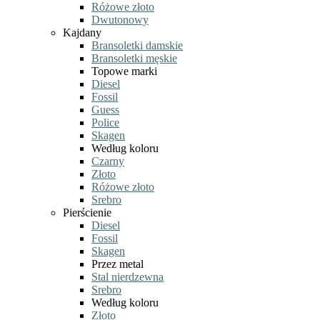
Różowe złoto
Dwutonowy
Kajdany
Bransoletki damskie
Bransoletki męskie
Topowe marki
Diesel
Fossil
Guess
Police
Skagen
Według koloru
Czarny
Złoto
Różowe złoto
Srebro
Pierścienie
Diesel
Fossil
Skagen
Przez metal
Stal nierdzewna
Srebro
Według koloru
Złoto