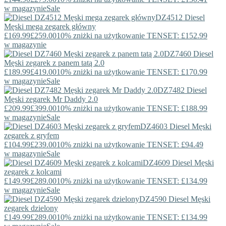
w magazynie
Sale
DZ4512
Diesel
Męski mega zegarek główny
£169.99
£259.00
10% zniżki na użytkowanie TENSET: £152.99
w magazynie
DZ7460
Diesel
Męski zegarek z panem tatą 2.0
£189.99
£419.00
10% zniżki na użytkowanie TENSET: £170.99
w magazynie
Sale
DZ7482
Diesel
Męski zegarek Mr Daddy 2.0
£209.99
£399.00
10% zniżki na użytkowanie TENSET: £188.99
w magazynie
Sale
DZ4603
Diesel
Męski
zegarek z gryfem
£104.99
£239.00
10% zniżki na użytkowanie TENSET: £94.49
w magazynie
Sale
DZ4609
Diesel
Męski
zegarek z kolcami
£149.99
£289.00
10% zniżki na użytkowanie TENSET: £134.99
w magazynie
Sale
DZ4590
Diesel
Męski
zegarek dzielony
£149.99
£289.00
10% zniżki na użytkowanie TENSET: £134.99