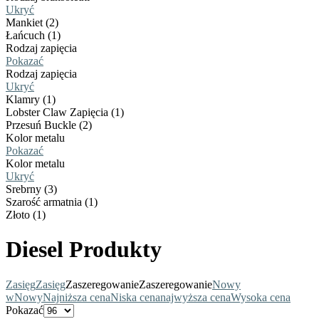
Ukryć
Mankiet (2)
Łańcuch (1)
Rodzaj zapięcia
Pokazać
Rodzaj zapięcia
Ukryć
Klamry (1)
Lobster Claw Zapięcia (1)
Przesuń Buckle (2)
Kolor metalu
Pokazać
Kolor metalu
Ukryć
Srebrny (3)
Szarość armatnia (1)
Złoto (1)
Diesel Produkty
Zasięg
Zasięg
Zaszeregowanie
Zaszeregowanie
Nowy
w
Nowy
Najniższa cena
Niska cena
najwyższa cena
Wysoka cena
Pokazać