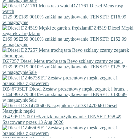
w magazynie
Sale
DZ1761
Diesel
Mens rasp
watch
£129.99
£189.00
10% zniżki na użytkowanie TENSET: £116.99
w magazynie
DZ4519
Diesel
Męski
zegarek z frędzlami
£169.99
£259.00
10% zniżki na użytkowanie TENSET: £152.99
w magazynie
DZ7257
Diesel
Mens trochę tata Revo szklany czarny zegar...
£139.99
£319.00
10% zniżki na użytkowanie TENSET: £125.99
w magazynie
Sale
DZ4673SET
Diesel
Zestaw prezentowy męski zegarek i brans...
£144.99
£279.00
10% zniżki na użytkowanie TENSET: £130.49
w magazynie
Sale
DX1470040
Diesel
Naszyjnik męski
£64.99
£115.00
10% zniżki na użytkowanie TENSET: £58.49
Szacowany przez 13 Aug 2026