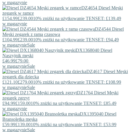
w magazynie
DZ4654
Diesel
Męski
zegarek w ramce
£154.99
£239.00
10% zniżki na użytkowanie TENSET: £139.49
w magazynie
DZ4544
Diesel
Męski zegarek z ramą czasową
£104.99
£239.00
10% zniżki na użytkowanie TENSET: £94.49
w magazynie
Sale
DX1368040
Diesel
Naszyjnik męski
£46.99
£79.00
w magazynie
Sale
DZ4617
Diesel
Męski
zegarek dla dziecka
£121.10
£279.00
10% zniżki na użytkowanie TENSET: £108.99
w magazynie
Sale
DZ1764
Diesel
Męski
zegarek zgrzyt
£94.99
£159.00
10% zniżki na użytkowanie TENSET: £85.49
w magazynie
DX1395040
Diesel
Bransoletka męska
£59.99
£139.00
10% zniżki na użytkowanie TENSET: £53.99
w magazynie
Sale