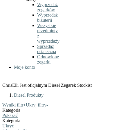
Wyprzedaż
zegarków
Wyprzedaż
biżuterii
Wszystkie
przedmioty
z
wyprzedaży
Sprzedaż
ostateczna
Odnowione
zegarki
Moje konto
ChrisElli Jest oficjalnym Diesel Zegarek Stockist
Diesel Produkty
Wyniki filtr
+
Ukryj filtry
-
Kategoria
Pokazać
Kategoria
Ukryć