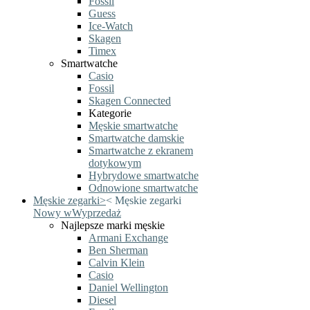
Fossil
Guess
Ice-Watch
Skagen
Timex
Smartwatche
Casio
Fossil
Skagen Connected
Kategorie
Męskie smartwatche
Smartwatche damskie
Smartwatche z ekranem
dotykowym
Hybrydowe smartwatche
Odnowione smartwatche
Męskie zegarki
>
<
Męskie zegarki
Nowy w
Wyprzedaż
Najlepsze marki męskie
Armani Exchange
Ben Sherman
Calvin Klein
Casio
Daniel Wellington
Diesel