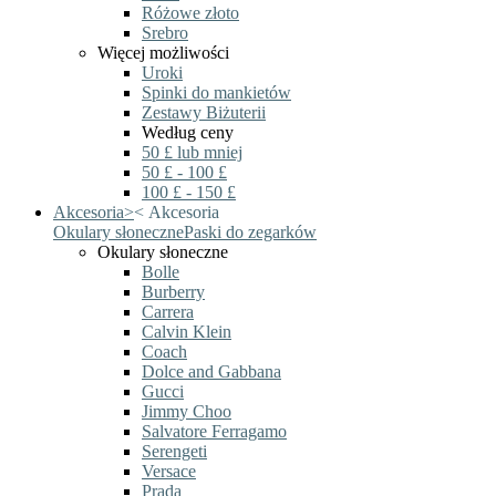
Różowe złoto
Srebro
Więcej możliwości
Uroki
Spinki do mankietów
Zestawy Biżuterii
Według ceny
50 £ lub mniej
50 £ - 100 £
100 £ - 150 £
Akcesoria
>
<
Akcesoria
Okulary słoneczne
Paski do zegarków
Okulary słoneczne
Bolle
Burberry
Carrera
Calvin Klein
Coach
Dolce and Gabbana
Gucci
Jimmy Choo
Salvatore Ferragamo
Serengeti
Versace
Prada