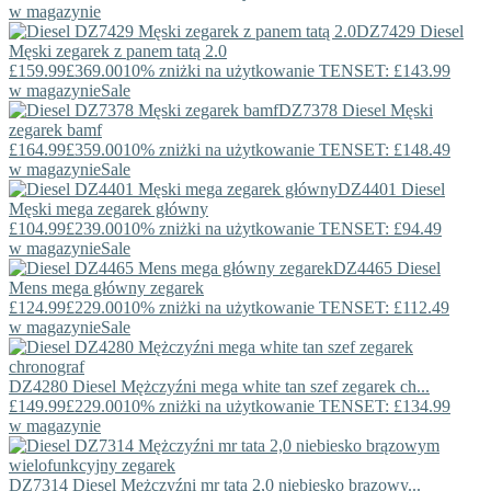
w magazynie
DZ7429
Diesel
Męski zegarek z panem tatą 2.0
£159.99
£369.00
10% zniżki na użytkowanie TENSET: £143.99
w magazynie
Sale
DZ7378
Diesel
Męski
zegarek bamf
£164.99
£359.00
10% zniżki na użytkowanie TENSET: £148.49
w magazynie
Sale
DZ4401
Diesel
Męski mega zegarek główny
£104.99
£239.00
10% zniżki na użytkowanie TENSET: £94.49
w magazynie
Sale
DZ4465
Diesel
Mens mega główny zegarek
£124.99
£229.00
10% zniżki na użytkowanie TENSET: £112.49
w magazynie
Sale
DZ4280
Diesel
Mężczyźni mega white tan szef zegarek ch...
£149.99
£229.00
10% zniżki na użytkowanie TENSET: £134.99
w magazynie
DZ7314
Diesel
Mężczyźni mr tata 2,0 niebiesko brązowy...