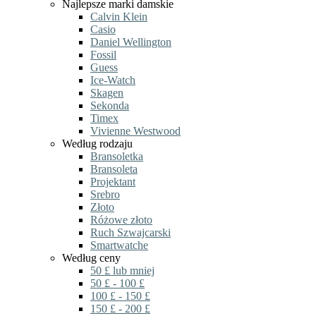
Najlepsze marki damskie
Calvin Klein
Casio
Daniel Wellington
Fossil
Guess
Ice-Watch
Skagen
Sekonda
Timex
Vivienne Westwood
Według rodzaju
Bransoletka
Bransoleta
Projektant
Srebro
Złoto
Różowe złoto
Ruch Szwajcarski
Smartwatche
Według ceny
50 £ lub mniej
50 £ - 100 £
100 £ - 150 £
150 £ - 200 £