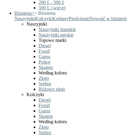
200 £ - 500 £
500 £ i więcej
Biżuteria
>
<
Biżuteria
Naszyjniki
Kolczyki
Kajdany
Pierścienie
Nowość w biżuterii
Naszyjniki
Naszyjniki damskie
Naszyjniki męskie
Topowe marki
Diesel
Fossil
Guess
Police
Skagen
Według koloru
Złoto
Srebro
Różowe złoto
Kolczyki
Diesel
Fossil
Guess
Skagen
Według koloru
Złoto
Srebro