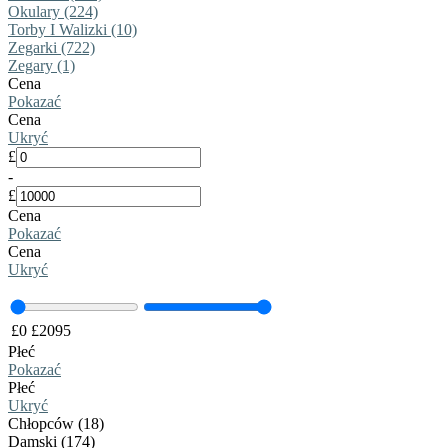
Okulary (224)
Torby I Walizki (10)
Zegarki (722)
Zegary (1)
Cena
Pokazać
Cena
Ukryć
£
-
£
Cena
Pokazać
Cena
Ukryć
£
0
£
2095
Płeć
Pokazać
Płeć
Ukryć
Chłopców (18)
Damski (174)