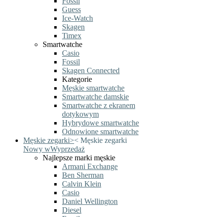
Fossil
Guess
Ice-Watch
Skagen
Timex
Smartwatche
Casio
Fossil
Skagen Connected
Kategorie
Męskie smartwatche
Smartwatche damskie
Smartwatche z ekranem
dotykowym
Hybrydowe smartwatche
Odnowione smartwatche
Męskie zegarki
>
<
Męskie zegarki
Nowy w
Wyprzedaż
Najlepsze marki męskie
Armani Exchange
Ben Sherman
Calvin Klein
Casio
Daniel Wellington
Diesel