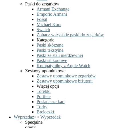
Paski do zegarków
Armani Exchange
Emporio Armani
Fossil
Michael Kors
Swatch
Zobacz wszystkie paski do zegarków
Kategorie
Paski skórzane
Paski tekstylne
Paski ze stali nierdzewnej
Paski silikonowe
Kompatybilny z Apple Watch
Zestawy upominkowe
Zestawy upominkowe zegarków
Zestawy upominkowe biżuterii
Więcej opcji
Torebki
Portfele
Posiadacze kart
Torby
Breloczki
Wyprzedaż
>
<
Wyprzedaż
Specjalne
oferty