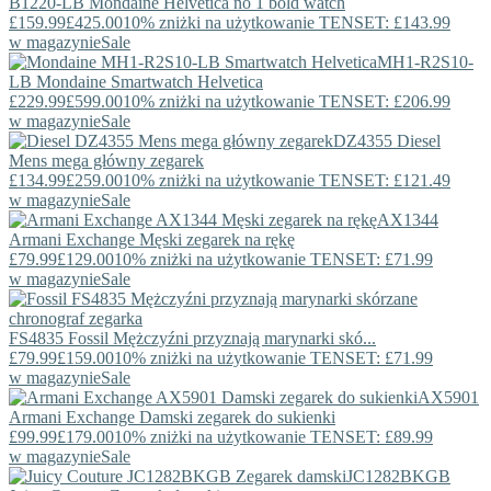
B1220-LB
Mondaine
Helvetica no 1 bold watch
£159.99
£425.00
10% zniżki na użytkowanie TENSET: £143.99
w magazynie
Sale
MH1-R2S10-
LB
Mondaine
Smartwatch Helvetica
£229.99
£599.00
10% zniżki na użytkowanie TENSET: £206.99
w magazynie
Sale
DZ4355
Diesel
Mens mega główny zegarek
£134.99
£259.00
10% zniżki na użytkowanie TENSET: £121.49
w magazynie
Sale
AX1344
Armani Exchange
Męski zegarek na rękę
£79.99
£129.00
10% zniżki na użytkowanie TENSET: £71.99
w magazynie
Sale
FS4835
Fossil
Mężczyźni przyznają marynarki skó...
£79.99
£159.00
10% zniżki na użytkowanie TENSET: £71.99
w magazynie
Sale
AX5901
Armani Exchange
Damski zegarek do sukienki
£99.99
£179.00
10% zniżki na użytkowanie TENSET: £89.99
w magazynie
Sale
JC1282BKGB