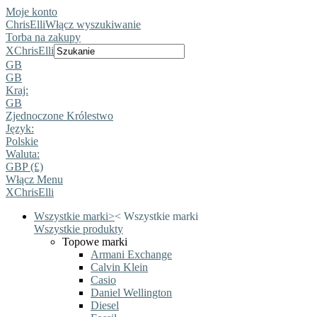
Moje konto
ChrisElli
Włącz wyszukiwanie
Torba na zakupy
X
ChrisElli
GB
GB
Kraj:
GB
Zjednoczone Królestwo
Język:
Polskie
Waluta:
GBP (£)
Włącz Menu
X
ChrisElli
Wszystkie marki
>
<
Wszystkie marki
Wszystkie produkty
Topowe marki
Armani Exchange
Calvin Klein
Casio
Daniel Wellington
Diesel