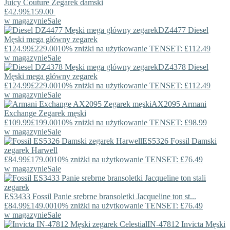
Juicy Couture
Zegarek damski
£42.99
£159.00
w magazynie
Sale
DZ4477
Diesel
Męski mega główny zegarek
£124.99
£229.00
10% zniżki na użytkowanie TENSET: £112.49
w magazynie
Sale
DZ4378
Diesel
Męski mega główny zegarek
£124.99
£229.00
10% zniżki na użytkowanie TENSET: £112.49
w magazynie
Sale
AX2095
Armani
Exchange
Zegarek męski
£109.99
£199.00
10% zniżki na użytkowanie TENSET: £98.99
w magazynie
Sale
ES5326
Fossil
Damski
zegarek Harwell
£84.99
£179.00
10% zniżki na użytkowanie TENSET: £76.49
w magazynie
Sale
ES3433
Fossil
Panie srebrne bransoletki Jacqueline ton st...
£84.99
£149.00
10% zniżki na użytkowanie TENSET: £76.49
w magazynie
Sale
IN-47812
Invicta
Męski