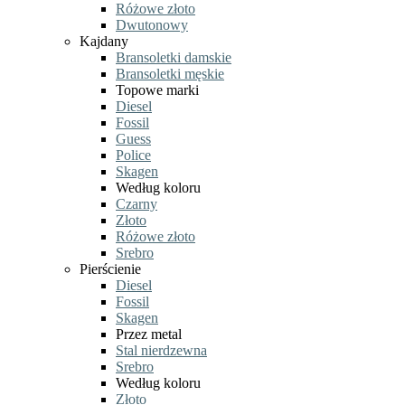
Różowe złoto
Dwutonowy
Kajdany
Bransoletki damskie
Bransoletki męskie
Topowe marki
Diesel
Fossil
Guess
Police
Skagen
Według koloru
Czarny
Złoto
Różowe złoto
Srebro
Pierścienie
Diesel
Fossil
Skagen
Przez metal
Stal nierdzewna
Srebro
Według koloru
Złoto