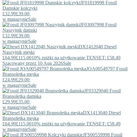
JF01819998
Fossil
Damskie kolczyki
£32.99
£39.00
w magazynie
Sale
JF03097998
Fossil
Naszyjnik damski
£32.99
£39.00
w magazynie
Sale
DX1412040
Diesel
Naszyjnik męski
£64.99
£115.00
10% zniżki na użytkowanie TENSET: £58.49
Szacowany przez 10 Aug 2026
Sale
JOA00549797
Fossil
Bransoletka męska
£24.99
£29.00
w magazynie
Sale
JF03329040
Fossil
Bransoletka damska
£29.99
£35.00
w magazynie
Sale
DX1413040
Diesel
Bransoletka męska
£64.99
£115.00
10% zniżki na użytkowanie TENSET: £58.49
w magazynie
Sale
JFS00559998
Fossil