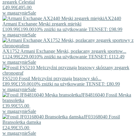
zegarek Celestial
£49.99
£495.00
w magazynie
Sale
AX2440
Armani Exchange
Męski zegarek miejski
£109.99
£199.00
10% zniżki na użytkowanie TENSET: £98.99
w magazynie
Sale
AX1752
Armani Exchange
Męski, pozłacany zegarek sportow...
£124.99
£229.00
10% zniżki na użytkowanie TENSET: £112.49
w magazynie
Sale
FS5210
Fossil
Mężczyźni przyznają brązowy skó...
£89.99
£159.00
10% zniżki na użytkowanie TENSET: £80.99
w magazynie
Sale
JF84816040
Fossil
Męska
bransoletka
£39.99
£55.00
w magazynie
Sale
JF03168040
Fossil
Bransoletka damska
£24.99
£35.00
w magazynie
Sale