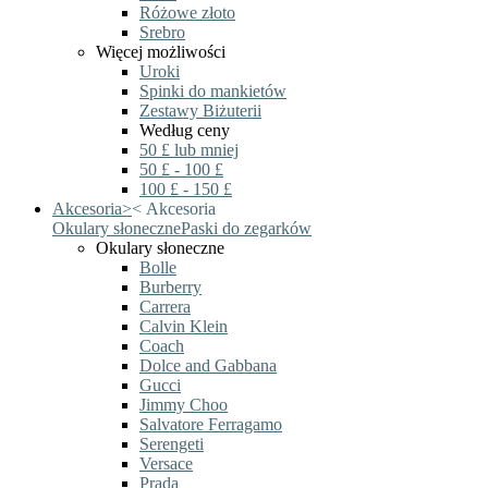
Różowe złoto
Srebro
Więcej możliwości
Uroki
Spinki do mankietów
Zestawy Biżuterii
Według ceny
50 £ lub mniej
50 £ - 100 £
100 £ - 150 £
Akcesoria
>
<
Akcesoria
Okulary słoneczne
Paski do zegarków
Okulary słoneczne
Bolle
Burberry
Carrera
Calvin Klein
Coach
Dolce and Gabbana
Gucci
Jimmy Choo
Salvatore Ferragamo
Serengeti
Versace
Prada