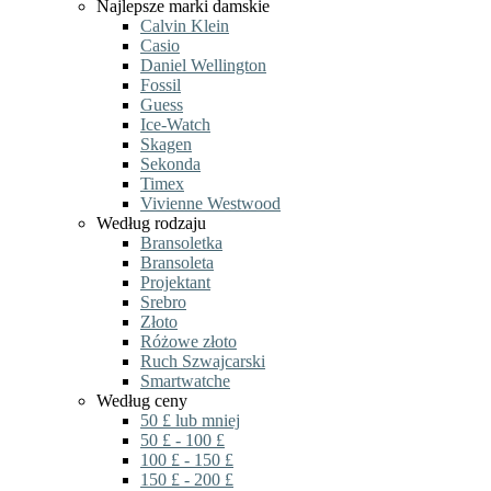
Najlepsze marki damskie
Calvin Klein
Casio
Daniel Wellington
Fossil
Guess
Ice-Watch
Skagen
Sekonda
Timex
Vivienne Westwood
Według rodzaju
Bransoletka
Bransoleta
Projektant
Srebro
Złoto
Różowe złoto
Ruch Szwajcarski
Smartwatche
Według ceny
50 £ lub mniej
50 £ - 100 £
100 £ - 150 £
150 £ - 200 £