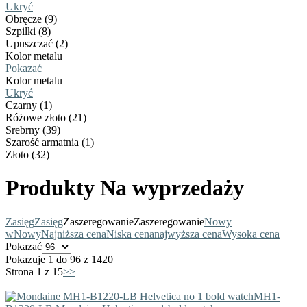
Ukryć
Obręcze (9)
Szpilki (8)
Upuszczać (2)
Kolor metalu
Pokazać
Kolor metalu
Ukryć
Czarny (1)
Różowe złoto (21)
Srebrny (39)
Szarość armatnia (1)
Złoto (32)
Produkty Na wyprzedaży
Zasięg
Zasięg
Zaszeregowanie
Zaszeregowanie
Nowy
w
Nowy
Najniższa cena
Niska cena
najwyższa cena
Wysoka cena
Pokazać
Pokazuje 1 do 96 z 1420
Strona 1 z 15
>>
MH1-