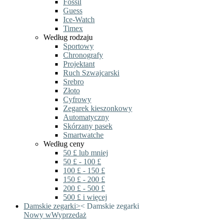
Fossil
Guess
Ice-Watch
Timex
Według rodzaju
Sportowy
Chronografy
Projektant
Ruch Szwajcarski
Srebro
Złoto
Cyfrowy
Zegarek kieszonkowy
Automatyczny
Skórzany pasek
Smartwatche
Według ceny
50 £ lub mniej
50 £ - 100 £
100 £ - 150 £
150 £ - 200 £
200 £ - 500 £
500 £ i więcej
Damskie zegarki
>
<
Damskie zegarki
Nowy w
Wyprzedaż