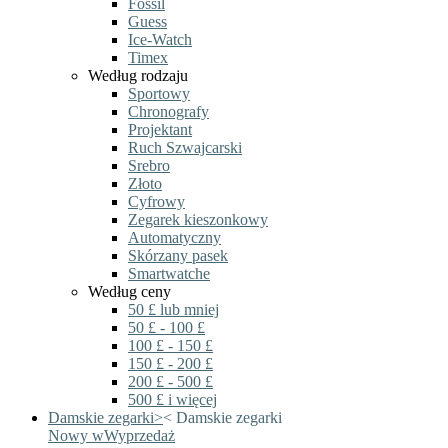
Fossil
Guess
Ice-Watch
Timex
Według rodzaju
Sportowy
Chronografy
Projektant
Ruch Szwajcarski
Srebro
Złoto
Cyfrowy
Zegarek kieszonkowy
Automatyczny
Skórzany pasek
Smartwatche
Według ceny
50 £ lub mniej
50 £ - 100 £
100 £ - 150 £
150 £ - 200 £
200 £ - 500 £
500 £ i więcej
Damskie zegarki
>
<
Damskie zegarki
Nowy w
Wyprzedaż