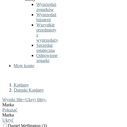
Wyprzedaż
zegarków
Wyprzedaż
biżuterii
Wszystkie
przedmioty
z
wyprzedaży
Sprzedaż
ostateczna
Odnowione
zegarki
Moje konto
Kajdany
Damski Kajdany
Wyniki filtr
+
Ukryj filtry
-
Marka
Pokazać
Marka
Ukryć
Daniel Wellington (3)