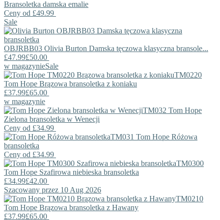
Bransoletka damska emalie
Ceny od
£49.99
Sale
OBJRBB03
Olivia Burton
Damska tęczowa klasyczna bransole...
£47.99
£50.00
w magazynie
Sale
TM0220
Tom Hope
Brązowa bransoletka z koniaku
£37.99
£65.00
w magazynie
TM032
Tom Hope
Zielona bransoletka w Wenecji
Ceny od
£34.99
TM031
Tom Hope
Różowa
bransoletka
Ceny od
£34.99
TM0300
Tom Hope
Szafirowa niebieska bransoletka
£34.99
£42.00
Szacowany przez 10 Aug 2026
TM0210
Tom Hope
Brązowa bransoletka z Hawany
£37.99
£65.00