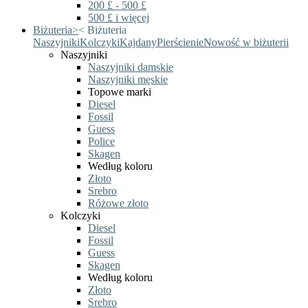
200 £ - 500 £
500 £ i więcej
Biżuteria
>
<
Biżuteria
Naszyjniki
Kolczyki
Kajdany
Pierścienie
Nowość w biżuterii
Naszyjniki
Naszyjniki damskie
Naszyjniki męskie
Topowe marki
Diesel
Fossil
Guess
Police
Skagen
Według koloru
Złoto
Srebro
Różowe złoto
Kolczyki
Diesel
Fossil
Guess
Skagen
Według koloru
Złoto
Srebro