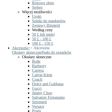
Różowe złoto
Srebro
Więcej możliwości
Uroki
Spinki do mankietów
Zestawy Biżuterii
Według ceny
50 £ lub mniej
50 £ - 100 £
100 £ - 150 £
Akcesoria
>
<
Akcesoria
Okulary słoneczne
Paski do zegarków
Okulary słoneczne
Bolle
Burberry
Carrera
Calvin Klein
Coach
Dolce and Gabbana
Gucci
Jimmy Choo
Salvatore Ferragamo
Serengeti
Versace
Prada