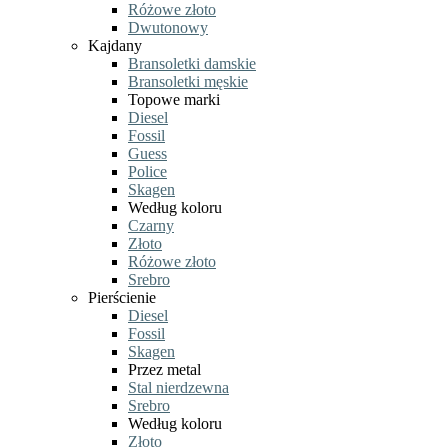
Różowe złoto
Dwutonowy
Kajdany
Bransoletki damskie
Bransoletki męskie
Topowe marki
Diesel
Fossil
Guess
Police
Skagen
Według koloru
Czarny
Złoto
Różowe złoto
Srebro
Pierścienie
Diesel
Fossil
Skagen
Przez metal
Stal nierdzewna
Srebro
Według koloru
Złoto