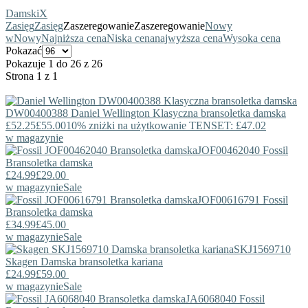
Damski
X
Zasięg
Zasięg
Zaszeregowanie
Zaszeregowanie
Nowy
w
Nowy
Najniższa cena
Niska cena
najwyższa cena
Wysoka cena
Pokazać
Pokazuje 1 do 26 z 26
Strona 1 z 1
DW00400388
Daniel Wellington
Klasyczna bransoletka damska
£52.25
£55.00
10% zniżki na użytkowanie TENSET: £47.02
w magazynie
JOF00462040
Fossil
Bransoletka damska
£24.99
£29.00
w magazynie
Sale
JOF00616791
Fossil
Bransoletka damska
£34.99
£45.00
w magazynie
Sale
SKJ1569710
Skagen
Damska bransoletka kariana
£24.99
£59.00
w magazynie
Sale
JA6068040
Fossil