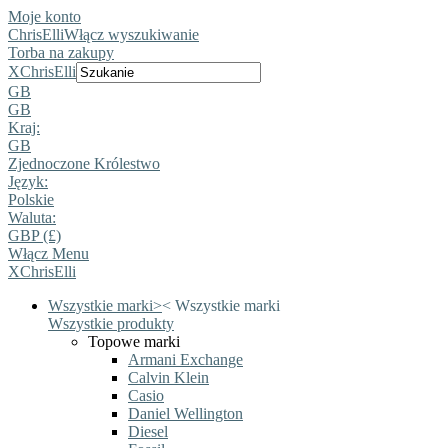
Moje konto
ChrisElli
Włącz wyszukiwanie
Torba na zakupy
X
ChrisElli
GB
GB
Kraj:
GB
Zjednoczone Królestwo
Język:
Polskie
Waluta:
GBP (£)
Włącz Menu
X
ChrisElli
Wszystkie marki
>
<
Wszystkie marki
Wszystkie produkty
Topowe marki
Armani Exchange
Calvin Klein
Casio
Daniel Wellington
Diesel