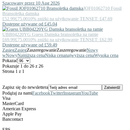
Szacowany przez 10 Aug 2026
JOF01062710
Fossil
Bransoletka damska
£52.99
£75.00
10% zniżki na użytkowanie TENSET: £47.69
Dostępne używane od £45.04
UBB04220YG
Guess
Damska bransoletka na ramię
£69.99
£75.00
10% zniżki na użytkowanie TENSET: £62.99
Dostępne używane od £59.49
Zasięg
Zasięg
Zaszeregowanie
Zaszeregowanie
Nowy
w
Nowy
Najniższa cena
Niska cena
najwyższa cena
Wysoka cena
Pokazać
Pokazuje 1 do 26 z 26
Strona 1 z 1
Zapisz się do newslettera
Podążaj za nami
Facebook
Twitter
Instagram
YouTube
Visa
MasterCard
American Express
Apple Pay
Bancontact
EPS