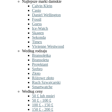
Najlepsze marki damskie
Calvin Klein
Casio
Daniel Wellington
Fossil
Guess
Ice-Watch
Skagen
Sekonda
Timex
Vivienne Westwood
Według rodzaju
Bransoletka
Bransoleta
Projektant
Srebro
Złoto
Różowe złoto
Ruch Szwajcarski
Smartwatche
Według ceny
50 £ lub mniej
50 £ - 100 £
100 £ - 150 £
150 £ - 200 £