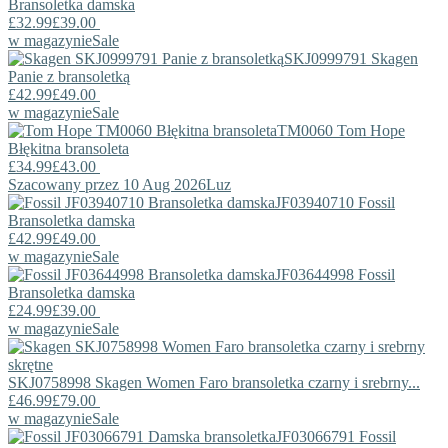
Bransoletka damska
£32.99
£39.00
w magazynie
Sale
SKJ0999791
Skagen
Panie z bransoletką
£42.99
£49.00
w magazynie
Sale
TM0060
Tom Hope
Błękitna bransoleta
£34.99
£43.00
Szacowany przez 10 Aug 2026
Luz
JF03940710
Fossil
Bransoletka damska
£42.99
£49.00
w magazynie
Sale
JF03644998
Fossil
Bransoletka damska
£24.99
£39.00
w magazynie
Sale
SKJ0758998
Skagen
Women Faro bransoletka czarny i srebrny...
£46.99
£79.00
w magazynie
Sale
JF03066791
Fossil