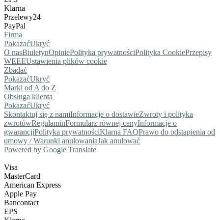
Klarna
Przelewy24
PayPal
Firma
Pokazać
Ukryć
O nas
Biuletyn
Opinie
Polityka prywatności
Polityka Cookie
Przepisy
WEEE
Ustawienia plików cookie
Zbadać
Pokazać
Ukryć
Marki od A do Z
Obsługa klienta
Pokazać
Ukryć
Skontaktuj się z nami
Informacje o dostawie
Zwroty i polityka
zwrotów
Regulamin
Formularz równej ceny
Informacje o
gwarancji
Polityka prywatności
Klarna FAQ
Prawo do odstąpienia od
umowy / Warunki anulowania
Jak anulować
Powered by Google Translate
Visa
MasterCard
American Express
Apple Pay
Bancontact
EPS