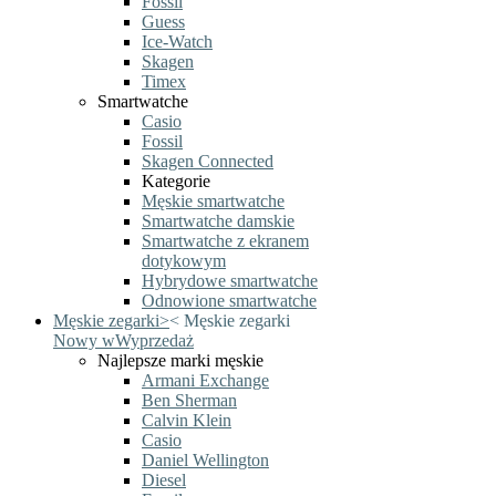
Fossil
Guess
Ice-Watch
Skagen
Timex
Smartwatche
Casio
Fossil
Skagen Connected
Kategorie
Męskie smartwatche
Smartwatche damskie
Smartwatche z ekranem
dotykowym
Hybrydowe smartwatche
Odnowione smartwatche
Męskie zegarki
>
<
Męskie zegarki
Nowy w
Wyprzedaż
Najlepsze marki męskie
Armani Exchange
Ben Sherman
Calvin Klein
Casio
Daniel Wellington
Diesel