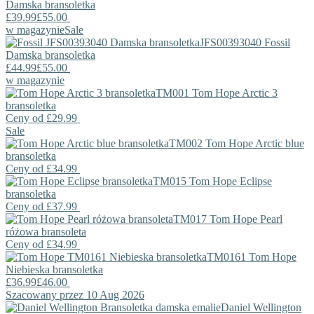
Damska bransoletka
£39.99
£55.00
w magazynie
Sale
JFS00393040
Fossil
Damska bransoletka
£44.99
£55.00
w magazynie
TM001
Tom Hope
Arctic 3
bransoletka
Ceny od
£29.99
Sale
TM002
Tom Hope
Arctic blue
bransoletka
Ceny od
£34.99
TM015
Tom Hope
Eclipse
bransoletka
Ceny od
£37.99
TM017
Tom Hope
Pearl
różowa bransoleta
Ceny od
£34.99
TM0161
Tom Hope
Niebieska bransoletka
£36.99
£46.00
Szacowany przez 10 Aug 2026
Daniel Wellington