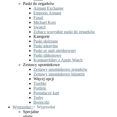
Paski do zegarków
Armani Exchange
Emporio Armani
Fossil
Michael Kors
Swatch
Zobacz wszystkie paski do zegarków
Kategorie
Paski skórzane
Paski tekstylne
Paski ze stali nierdzewnej
Paski silikonowe
Kompatybilny z Apple Watch
Zestawy upominkowe
Zestawy upominkowe zegarków
Zestawy upominkowe biżuterii
Więcej opcji
Torebki
Portfele
Posiadacze kart
Torby
Breloczki
Wyprzedaż
>
<
Wyprzedaż
Specjalne
oferty