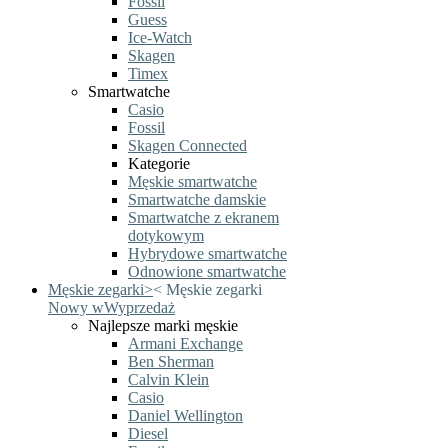
Fossil
Guess
Ice-Watch
Skagen
Timex
Smartwatche
Casio
Fossil
Skagen Connected
Kategorie
Męskie smartwatche
Smartwatche damskie
Smartwatche z ekranem
dotykowym
Hybrydowe smartwatche
Odnowione smartwatche
Męskie zegarki
>
<
Męskie zegarki
Nowy w
Wyprzedaż
Najlepsze marki męskie
Armani Exchange
Ben Sherman
Calvin Klein
Casio
Daniel Wellington
Diesel