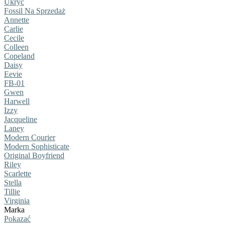
Ukryć
Fossil Na Sprzedaż
Annette
Carlie
Cecile
Colleen
Copeland
Daisy
Eevie
FB-01
Gwen
Harwell
Izzy
Jacqueline
Laney
Modern Courier
Modern Sophisticate
Original Boyfriend
Riley
Scarlette
Stella
Tillie
Virginia
Marka
Pokazać