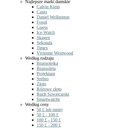
Najlepsze marki damskie
Calvin Klein
Casio
Daniel Wellington
Fossil
Guess
Ice-Watch
Skagen
Sekonda
Timex
Vivienne Westwood
Według rodzaju
Bransoletka
Bransoleta
Projektant
Srebro
Złoto
Różowe złoto
Ruch Szwajcarski
Smartwatche
Według ceny
50 £ lub mniej
50 £ - 100 £
100 £ - 150 £
150 £ - 200 £