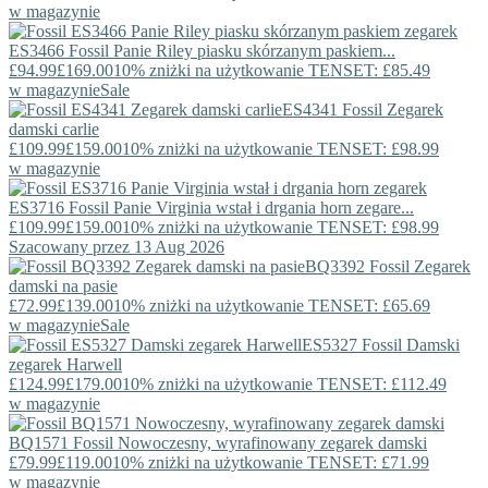
w magazynie
ES3466
Fossil
Panie Riley piasku skórzanym paskiem...
£94.99
£169.00
10% zniżki na użytkowanie TENSET: £85.49
w magazynie
Sale
ES4341
Fossil
Zegarek
damski carlie
£109.99
£159.00
10% zniżki na użytkowanie TENSET: £98.99
w magazynie
ES3716
Fossil
Panie Virginia wstał i drgania horn zegare...
£109.99
£159.00
10% zniżki na użytkowanie TENSET: £98.99
Szacowany przez 13 Aug 2026
BQ3392
Fossil
Zegarek
damski na pasie
£72.99
£139.00
10% zniżki na użytkowanie TENSET: £65.69
w magazynie
Sale
ES5327
Fossil
Damski
zegarek Harwell
£124.99
£179.00
10% zniżki na użytkowanie TENSET: £112.49
w magazynie
BQ1571
Fossil
Nowoczesny, wyrafinowany zegarek damski
£79.99
£119.00
10% zniżki na użytkowanie TENSET: £71.99
w magazynie