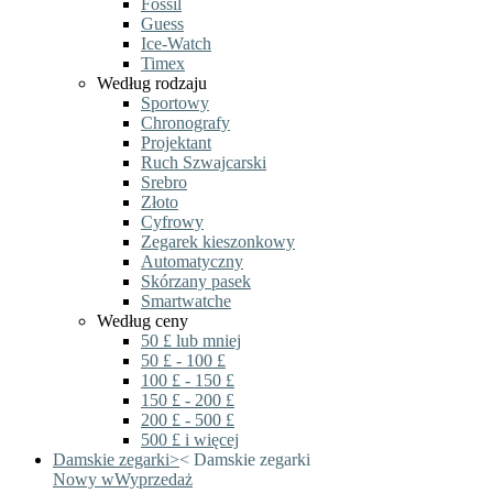
Fossil
Guess
Ice-Watch
Timex
Według rodzaju
Sportowy
Chronografy
Projektant
Ruch Szwajcarski
Srebro
Złoto
Cyfrowy
Zegarek kieszonkowy
Automatyczny
Skórzany pasek
Smartwatche
Według ceny
50 £ lub mniej
50 £ - 100 £
100 £ - 150 £
150 £ - 200 £
200 £ - 500 £
500 £ i więcej
Damskie zegarki
>
<
Damskie zegarki
Nowy w
Wyprzedaż