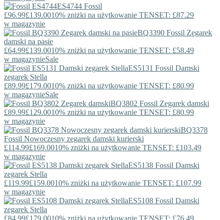
ES4744
Fossil
£96.99
£139.00
10% zniżki na użytkowanie TENSET: £87.29
w magazynie
BQ3390
Fossil
Zegarek
damski na pasie
£64.99
£139.00
10% zniżki na użytkowanie TENSET: £58.49
w magazynie
Sale
ES5131
Fossil
Damski
zegarek Stella
£89.99
£179.00
10% zniżki na użytkowanie TENSET: £80.99
w magazynie
Sale
BQ3802
Fossil
Zegarek damski
£89.99
£129.00
10% zniżki na użytkowanie TENSET: £80.99
w magazynie
BQ3378
Fossil
Nowoczesny zegarek damski kurierski
£114.99
£169.00
10% zniżki na użytkowanie TENSET: £103.49
w magazynie
ES5138
Fossil
Damski
zegarek Stella
£119.99
£159.00
10% zniżki na użytkowanie TENSET: £107.99
w magazynie
ES5108
Fossil
Damski
zegarek Stella
£84.99
£179.00
10% zniżki na użytkowanie TENSET: £76.49