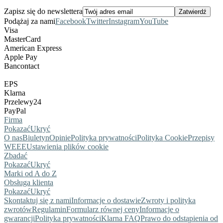
Zapisz się do newslettera
Podążaj za nami
Facebook
Twitter
Instagram
YouTube
Visa
MasterCard
American Express
Apple Pay
Bancontact
EPS
Klarna
Przelewy24
PayPal
Firma
Pokazać
Ukryć
O nas
Biuletyn
Opinie
Polityka prywatności
Polityka Cookie
Przepisy
WEEE
Ustawienia plików cookie
Zbadać
Pokazać
Ukryć
Marki od A do Z
Obsługa klienta
Pokazać
Ukryć
Skontaktuj się z nami
Informacje o dostawie
Zwroty i polityka
zwrotów
Regulamin
Formularz równej ceny
Informacje o
gwarancji
Polityka prywatności
Klarna FAQ
Prawo do odstąpienia od