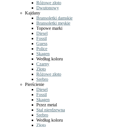
Różowe złoto
Dwutonowy
Kajdany
Bransoletki damskie
Bransoletki męskie
Topowe marki
Diesel
Fossil
Guess
Police
Skagen
Według koloru
Czarny
Złoto
Różowe złoto
Srebro
Pierścienie
Diesel
Fossil
Skagen
Przez metal
Stal nierdzewna
Srebro
Według koloru
Złoto