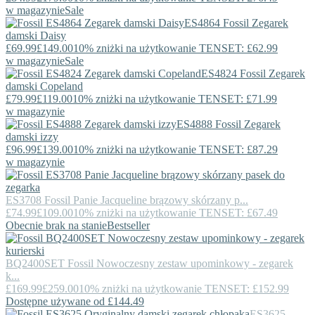
w magazynie
Sale
ES4864
Fossil
Zegarek
damski Daisy
£69.99
£149.00
10% zniżki na użytkowanie TENSET: £62.99
w magazynie
Sale
ES4824
Fossil
Zegarek
damski Copeland
£79.99
£119.00
10% zniżki na użytkowanie TENSET: £71.99
w magazynie
ES4888
Fossil
Zegarek
damski izzy
£96.99
£139.00
10% zniżki na użytkowanie TENSET: £87.29
w magazynie
ES3708
Fossil
Panie Jacqueline brązowy skórzany p...
£74.99
£109.00
10% zniżki na użytkowanie TENSET: £67.49
Obecnie brak na stanie
Bestseller
BQ2400SET
Fossil
Nowoczesny zestaw upominkowy - zegarek
k...
£169.99
£259.00
10% zniżki na użytkowanie TENSET: £152.99
Dostępne używane od £144.49
ES3625