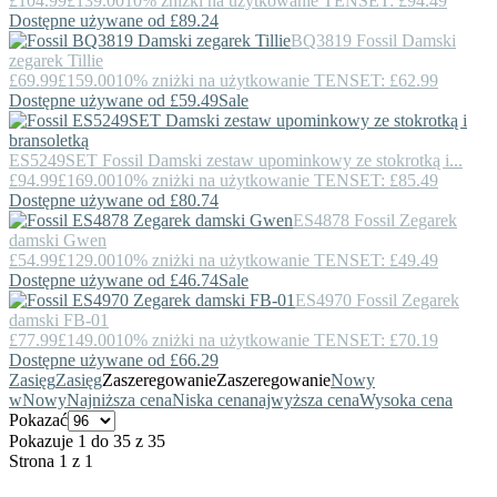
£104.99
£139.00
10% zniżki na użytkowanie TENSET: £94.49
Dostępne używane od £89.24
BQ3819
Fossil
Damski
zegarek Tillie
£69.99
£159.00
10% zniżki na użytkowanie TENSET: £62.99
Dostępne używane od £59.49
Sale
ES5249SET
Fossil
Damski zestaw upominkowy ze stokrotką i...
£94.99
£169.00
10% zniżki na użytkowanie TENSET: £85.49
Dostępne używane od £80.74
ES4878
Fossil
Zegarek
damski Gwen
£54.99
£129.00
10% zniżki na użytkowanie TENSET: £49.49
Dostępne używane od £46.74
Sale
ES4970
Fossil
Zegarek
damski FB-01
£77.99
£149.00
10% zniżki na użytkowanie TENSET: £70.19
Dostępne używane od £66.29
Zasięg
Zasięg
Zaszeregowanie
Zaszeregowanie
Nowy
w
Nowy
Najniższa cena
Niska cena
najwyższa cena
Wysoka cena
Pokazać
Pokazuje 1 do 35 z 35
Strona 1 z 1