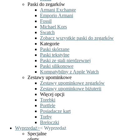
Paski do zegarków
Armani Exchange
Emporio Armani
Fossil
Michael Kors
Swatch
Zobacz wszystkie paski do zegarków
Kategorie
Paski skórzane
Paski tekstylne
Paski ze stali nierdzewnej
Paski silikonowe
Kompatybilny z Apple Watch
Zestawy upominkowe
Zestawy upominkowe zegarków
Zestawy upominkowe biżuterii
Więcej opcji
Torebki
Portfele
Posiadacze kart
Torby
Breloczki
Wyprzedaż
>
<
Wyprzedaż
Specjalne
oferty