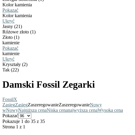
Kolor kamienia
Pokazać
Kolor kamienia
Ukryć
Jasny (21)
Różowe złoto (1)
Złoto (1)
kamienie
Pokazać
kamienie
Ukryć
Kryształy (2)
Tak (22)
Damski Fossil Zegarki
Fossil
X
Zasięg
Zasięg
Zaszeregowanie
Zaszeregowanie
Nowy
w
Nowy
Najniższa cena
Niska cena
najwyższa cena
Wysoka cena
Pokazać
Pokazuje 1 do 35 z 35
Strona 1 z 1