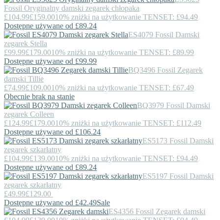
Fossil
Oryginalny damski zegarek chłopaka
£104.99
£159.00
10% zniżki na użytkowanie TENSET: £94.49
Dostępne używane od £89.24
ES4079
Fossil
Damski
zegarek Stella
£99.99
£179.00
10% zniżki na użytkowanie TENSET: £89.99
Dostępne używane od £99.99
BQ3496
Fossil
Zegarek
damski Tillie
£74.99
£109.00
10% zniżki na użytkowanie TENSET: £67.49
Obecnie brak na stanie
BQ3979
Fossil
Damski
zegarek Colleen
£124.99
£179.00
10% zniżki na użytkowanie TENSET: £112.49
Dostępne używane od £106.24
ES5173
Fossil
Damski
zegarek szkarłatny
£104.99
£139.00
10% zniżki na użytkowanie TENSET: £94.49
Dostępne używane od £89.24
ES5197
Fossil
Damski
zegarek szkarłatny
£49.99
£129.00
Dostępne używane od £42.49
Sale
ES4356
Fossil
Zegarek damski