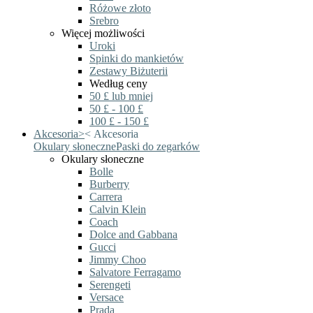
Różowe złoto
Srebro
Więcej możliwości
Uroki
Spinki do mankietów
Zestawy Biżuterii
Według ceny
50 £ lub mniej
50 £ - 100 £
100 £ - 150 £
Akcesoria
>
<
Akcesoria
Okulary słoneczne
Paski do zegarków
Okulary słoneczne
Bolle
Burberry
Carrera
Calvin Klein
Coach
Dolce and Gabbana
Gucci
Jimmy Choo
Salvatore Ferragamo
Serengeti
Versace
Prada