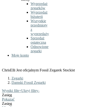
Wyprzedaż
zegarków
Wyprzedaż
biżuterii
Wszystkie
przedmioty
z
wyprzedaży
Sprzedaż
ostateczna
Odnowione
zegarki
Moje konto
ChrisElli Jest oficjalnym Fossil Zegarek Stockist
Zegarki
Damski Fossil Zegarki
Wyniki filtr
+
Ukryj filtry
-
Zasięg
Pokazać
Zasięg