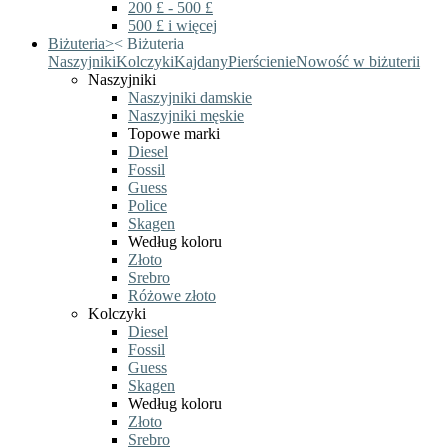
200 £ - 500 £
500 £ i więcej
Biżuteria
>
<
Biżuteria
Naszyjniki
Kolczyki
Kajdany
Pierścienie
Nowość w biżuterii
Naszyjniki
Naszyjniki damskie
Naszyjniki męskie
Topowe marki
Diesel
Fossil
Guess
Police
Skagen
Według koloru
Złoto
Srebro
Różowe złoto
Kolczyki
Diesel
Fossil
Guess
Skagen
Według koloru
Złoto
Srebro