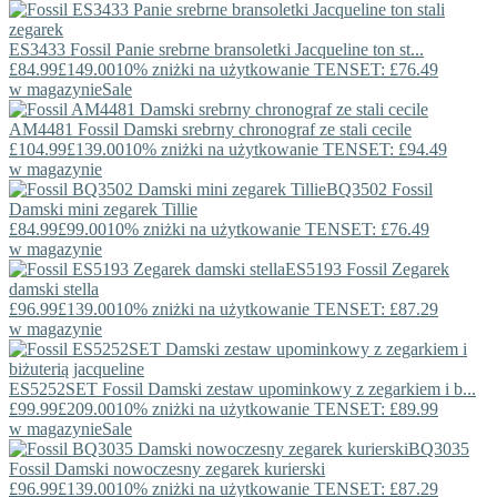
ES3433
Fossil
Panie srebrne bransoletki Jacqueline ton st...
£84.99
£149.00
10% zniżki na użytkowanie TENSET: £76.49
w magazynie
Sale
AM4481
Fossil
Damski srebrny chronograf ze stali cecile
£104.99
£139.00
10% zniżki na użytkowanie TENSET: £94.49
w magazynie
BQ3502
Fossil
Damski mini zegarek Tillie
£84.99
£99.00
10% zniżki na użytkowanie TENSET: £76.49
w magazynie
ES5193
Fossil
Zegarek
damski stella
£96.99
£139.00
10% zniżki na użytkowanie TENSET: £87.29
w magazynie
ES5252SET
Fossil
Damski zestaw upominkowy z zegarkiem i b...
£99.99
£209.00
10% zniżki na użytkowanie TENSET: £89.99
w magazynie
Sale
BQ3035
Fossil
Damski nowoczesny zegarek kurierski
£96.99
£139.00
10% zniżki na użytkowanie TENSET: £87.29