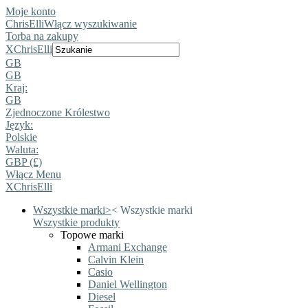
Moje konto
ChrisElli
Włącz wyszukiwanie
Torba na zakupy
X
ChrisElli
GB
GB
Kraj:
GB
Zjednoczone Królestwo
Język:
Polskie
Waluta:
GBP (£)
Włącz Menu
X
ChrisElli
Wszystkie marki
>
<
Wszystkie marki
Wszystkie produkty
Topowe marki
Armani Exchange
Calvin Klein
Casio
Daniel Wellington
Diesel