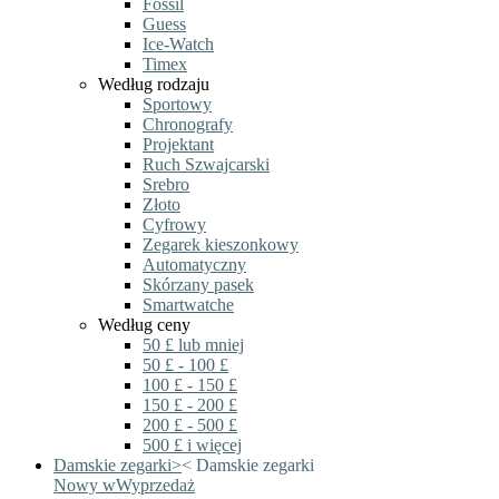
Fossil
Guess
Ice-Watch
Timex
Według rodzaju
Sportowy
Chronografy
Projektant
Ruch Szwajcarski
Srebro
Złoto
Cyfrowy
Zegarek kieszonkowy
Automatyczny
Skórzany pasek
Smartwatche
Według ceny
50 £ lub mniej
50 £ - 100 £
100 £ - 150 £
150 £ - 200 £
200 £ - 500 £
500 £ i więcej
Damskie zegarki
>
<
Damskie zegarki
Nowy w
Wyprzedaż