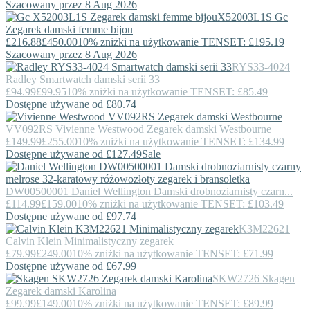
Szacowany przez 8 Aug 2026
X52003L1S
Gc
Zegarek damski femme bijou
£216.88
£450.00
10% zniżki na użytkowanie TENSET: £195.19
Szacowany przez 8 Aug 2026
RYS33-4024
Radley
Smartwatch damski serii 33
£94.99
£99.95
10% zniżki na użytkowanie TENSET: £85.49
Dostępne używane od £80.74
VV092RS
Vivienne Westwood
Zegarek damski Westbourne
£149.99
£255.00
10% zniżki na użytkowanie TENSET: £134.99
Dostępne używane od £127.49
Sale
DW00500001
Daniel Wellington
Damski drobnoziarnisty czarn...
£114.99
£159.00
10% zniżki na użytkowanie TENSET: £103.49
Dostępne używane od £97.74
K3M22621
Calvin Klein
Minimalistyczny zegarek
£79.99
£249.00
10% zniżki na użytkowanie TENSET: £71.99
Dostępne używane od £67.99
SKW2726
Skagen
Zegarek damski Karolina
£99.99
£149.00
10% zniżki na użytkowanie TENSET: £89.99