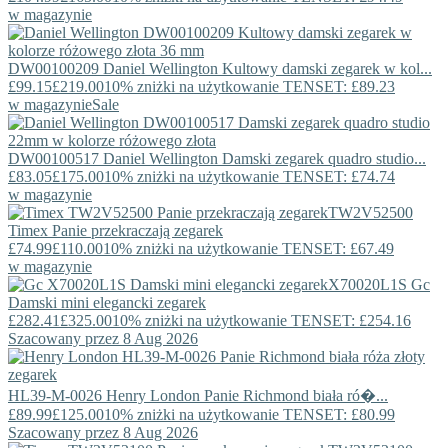
w magazynie
DW00100209
Daniel Wellington
Kultowy damski zegarek w kol...
£99.15
£219.00
10% zniżki na użytkowanie TENSET: £89.23
w magazynie
Sale
DW00100517
Daniel Wellington
Damski zegarek quadro studio...
£83.05
£175.00
10% zniżki na użytkowanie TENSET: £74.74
w magazynie
TW2V52500
Timex
Panie przekraczają zegarek
£74.99
£110.00
10% zniżki na użytkowanie TENSET: £67.49
w magazynie
X70020L1S
Gc
Damski mini elegancki zegarek
£282.41
£325.00
10% zniżki na użytkowanie TENSET: £254.16
Szacowany przez 8 Aug 2026
HL39-M-0026
Henry London
Panie Richmond biała ró�...
£89.99
£125.00
10% zniżki na użytkowanie TENSET: £80.99
Szacowany przez 8 Aug 2026