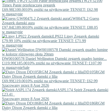
TW2V52100
Timex
Panie przekraczają zegarek
£69.98
£100.00
10% zniżki na użytkowanie TENSET: £62.98
w magazynie
GW0047L2
Guess
Zegarek damski aura
£97.84
£189.00
10% zniżki na użytkowanie TENSET: £88.05
w magazynie
LP922
Lipsy
Zegarek damski
£79.99
10% zniżki na użytkowanie TENSET: £71.99
w magazynie
DW00100578
Daniel Wellington
Damski zegarek quadro lumine...
£119.99
£185.00
10% zniżki na użytkowanie TENSET: £107.99
w magazynie
Sale
DD105RGM
Daisy Dixon
Zegarek damski z lilią
£69.99
£119.00
10% zniżki na użytkowanie TENSET: £62.99
Szacowany przez 8 Aug 2026
ASPL174
Spirit
Zegarek damski
£23.41
Szacowany przez 8 Aug 2026
DD186RGM
Daisy Dixon
Zegarek damski z lilią