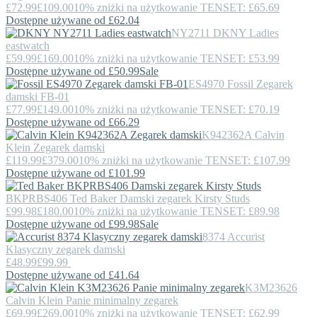
£72.99
£109.00
10% zniżki na użytkowanie TENSET: £65.69
Dostępne używane od £62.04
NY2711
DKNY
Ladies
eastwatch
£59.99
£169.00
10% zniżki na użytkowanie TENSET: £53.99
Dostępne używane od £50.99
Sale
ES4970
Fossil
Zegarek
damski FB-01
£77.99
£149.00
10% zniżki na użytkowanie TENSET: £70.19
Dostępne używane od £66.29
K942362A
Calvin
Klein
Zegarek damski
£119.99
£379.00
10% zniżki na użytkowanie TENSET: £107.99
Dostępne używane od £101.99
BKPRBS406
Ted Baker
Damski zegarek Kirsty Studs
£99.98
£180.00
10% zniżki na użytkowanie TENSET: £89.98
Dostępne używane od £99.98
Sale
8374
Accurist
Klasyczny zegarek damski
£48.99
£99.99
Dostępne używane od £41.64
K3M23626
Calvin Klein
Panie minimalny zegarek
£69.99
£269.00
10% zniżki na użytkowanie TENSET: £62.99