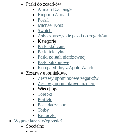
Paski do zegarków
Armani Exchange
Emporio Armani
Fossil
Michael Kors
Swatch
Zobacz wszystkie paski do zegarków
Kategorie
Paski skórzane
Paski tekstylne
Paski ze stali nierdzewnej
Paski silikonowe
Kompatybilny z Apple Watch
Zestawy upominkowe
Zestawy upominkowe zegarków
Zestawy upominkowe biżuterii
Więcej opcji
Torebki
Portfele
Posiadacze kart
Torby
Breloczki
Wyprzedaż
>
<
Wyprzedaż
Specjalne
oferty