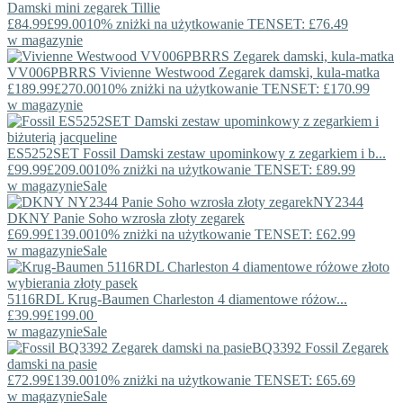
Damski mini zegarek Tillie
£84.99
£99.00
10% zniżki na użytkowanie TENSET: £76.49
w magazynie
VV006PBRRS
Vivienne Westwood
Zegarek damski, kula-matka
£189.99
£270.00
10% zniżki na użytkowanie TENSET: £170.99
w magazynie
ES5252SET
Fossil
Damski zestaw upominkowy z zegarkiem i b...
£99.99
£209.00
10% zniżki na użytkowanie TENSET: £89.99
w magazynie
Sale
NY2344
DKNY
Panie Soho wzrosła złoty zegarek
£69.99
£139.00
10% zniżki na użytkowanie TENSET: £62.99
w magazynie
Sale
5116RDL
Krug-Baumen
Charleston 4 diamentowe różow...
£39.99
£199.00
w magazynie
Sale
BQ3392
Fossil
Zegarek
damski na pasie
£72.99
£139.00
10% zniżki na użytkowanie TENSET: £65.69
w magazynie
Sale