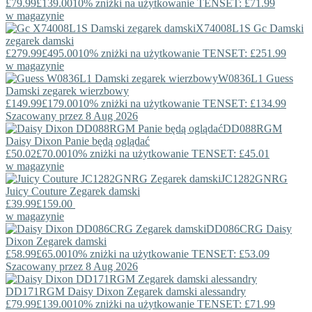
£79.99
£139.00
10% zniżki na użytkowanie TENSET: £71.99
w magazynie
X74008L1S
Gc
Damski
zegarek damski
£279.99
£495.00
10% zniżki na użytkowanie TENSET: £251.99
w magazynie
W0836L1
Guess
Damski zegarek wierzbowy
£149.99
£179.00
10% zniżki na użytkowanie TENSET: £134.99
Szacowany przez 8 Aug 2026
DD088RGM
Daisy Dixon
Panie będą oglądać
£50.02
£70.00
10% zniżki na użytkowanie TENSET: £45.01
w magazynie
JC1282GNRG
Juicy Couture
Zegarek damski
£39.99
£159.00
w magazynie
DD086CRG
Daisy
Dixon
Zegarek damski
£58.99
£65.00
10% zniżki na użytkowanie TENSET: £53.09
Szacowany przez 8 Aug 2026
DD171RGM
Daisy Dixon
Zegarek damski alessandry
£79.99
£139.00
10% zniżki na użytkowanie TENSET: £71.99