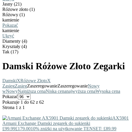
Jasny (21)
Różowe złoto (1)
Różowy (1)
kamienie
Pokazać
kamienie
Ukryć
Diamenty (4)
Kryształy (4)
Tak (17)
Damski Różowe Złoto Zegarki
Damski
X
Różowe Złoto
X
Zasięg
Zasięg
Zaszeregowanie
Zaszeregowanie
Nowy
w
Nowy
Najniższa cena
Niska cena
najwyższa cena
Wysoka cena
Pokazać
Pokazuje 1 do 62 z 62
Strona 1 z 1
AX5901
Armani Exchange
Damski zegarek do sukienki
£99.99
£179.00
10% zniżki na użytkowanie TENSET: £89.99