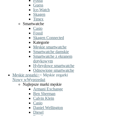
Fossil
Guess
Ice-Watch
Skagen
Timex
Smartwatche
Casio
Fossil
Skagen Connected
Kategorie
Męskie smartwatche
Smartwatche damskie
Smartwatche z ekranem
dotykowym
Hybrydowe smartwatche
Odnowione smartwatche
Męskie zegarki
>
<
Męskie zegarki
Nowy w
Wyprzedaż
Najlepsze marki męskie
Armani Exchange
Ben Sherman
Calvin Klein
Casio
Daniel Wellington
Diesel