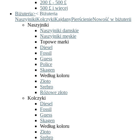
200 £ - 500 £
500 £ i więcej
Biżuteria
>
<
Biżuteria
Naszyjniki
Kolczyki
Kajdany
Pierścienie
Nowość w biżuterii
Naszyjniki
Naszyjniki damskie
Naszyjniki męskie
Topowe marki
Diesel
Fossil
Guess
Police
Skagen
Według koloru
Złoto
Srebro
Różowe złoto
Kolczyki
Diesel
Fossil
Guess
Skagen
Według koloru
Złoto
Srebro