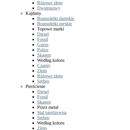
Różowe złoto
Dwutonowy
Kajdany
Bransoletki damskie
Bransoletki męskie
Topowe marki
Diesel
Fossil
Guess
Police
Skagen
Według koloru
Czarny
Złoto
Różowe złoto
Srebro
Pierścienie
Diesel
Fossil
Skagen
Przez metal
Stal nierdzewna
Srebro
Według koloru
Złoto