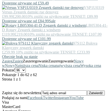
Dostępne używane od £59.49
VSP1U0319
Versus
Zegarek damski rue denoyez
£99.99
£200.00
10% zniżki na użytkowanie TENSET: £89.99
Dostępne używane od £84.99
Sale
LB05304-41-
D
Rotary
Zegarek damski z windsem
£119.99
£219.00
10% zniżki na użytkowanie TENSET: £107.99
Dostępne używane od £101.99
97S112
Bulova
Klasyczny zegarek damski
£259.99
10% zniżki na użytkowanie TENSET: £233.99
Obecnie brak na stanie
Zasięg
Zasięg
Zaszeregowanie
Zaszeregowanie
Nowy
w
Nowy
Najniższa cena
Niska cena
najwyższa cena
Wysoka cena
Pokazać
Pokazuje 1 do 62 z 62
Strona 1 z 1
Zapisz się do newslettera
Podążaj za nami
Facebook
Twitter
Instagram
YouTube
Visa
MasterCard