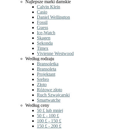
Najlepsze marki damskie
Calvin Klein
Casio
Daniel Wellington
Fossil
Guess
Ice-Watch
Skagen
Sekonda
Timex
Vivienne Westwood
Według rodzaju
Bransoletka
Bransoleta
Projektant
Srebro
Złoto
Różowe złoto
Ruch Szwajcarski
Smartwatche
Według ceny
50 £ lub mniej
50 £ - 100 £
100 £ - 150 £
150 £ - 200 £