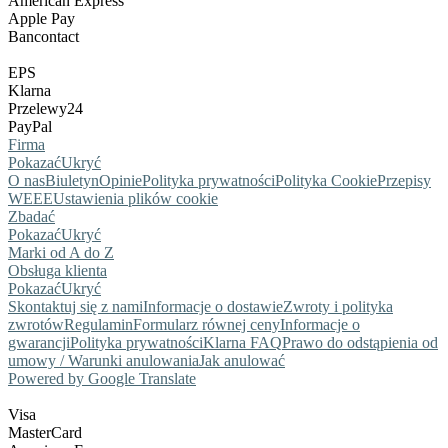
American Express
Apple Pay
Bancontact
EPS
Klarna
Przelewy24
PayPal
Firma
Pokazać
Ukryć
O nas
Biuletyn
Opinie
Polityka prywatności
Polityka Cookie
Przepisy
WEEE
Ustawienia plików cookie
Zbadać
Pokazać
Ukryć
Marki od A do Z
Obsługa klienta
Pokazać
Ukryć
Skontaktuj się z nami
Informacje o dostawie
Zwroty i polityka
zwrotów
Regulamin
Formularz równej ceny
Informacje o
gwarancji
Polityka prywatności
Klarna FAQ
Prawo do odstąpienia od
umowy / Warunki anulowania
Jak anulować
Powered by Google Translate
Visa
MasterCard