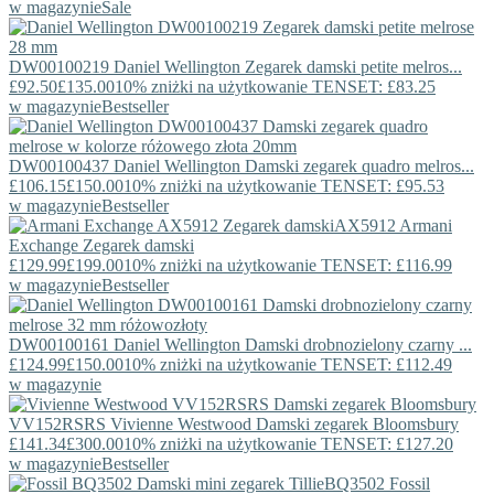
w magazynie
Sale
DW00100219
Daniel Wellington
Zegarek damski petite melros...
£92.50
£135.00
10% zniżki na użytkowanie TENSET: £83.25
w magazynie
Bestseller
DW00100437
Daniel Wellington
Damski zegarek quadro melros...
£106.15
£150.00
10% zniżki na użytkowanie TENSET: £95.53
w magazynie
Bestseller
AX5912
Armani
Exchange
Zegarek damski
£129.99
£199.00
10% zniżki na użytkowanie TENSET: £116.99
w magazynie
Bestseller
DW00100161
Daniel Wellington
Damski drobnozielony czarny ...
£124.99
£150.00
10% zniżki na użytkowanie TENSET: £112.49
w magazynie
VV152RSRS
Vivienne Westwood
Damski zegarek Bloomsbury
£141.34
£300.00
10% zniżki na użytkowanie TENSET: £127.20
w magazynie
Bestseller
BQ3502
Fossil