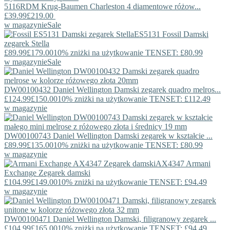
5116RDM
Krug-Baumen
Charleston 4 diamentowe różow...
£39.99
£219.00
w magazynie
Sale
ES5131
Fossil
Damski
zegarek Stella
£89.99
£179.00
10% zniżki na użytkowanie TENSET: £80.99
w magazynie
Sale
DW00100432
Daniel Wellington
Damski zegarek quadro melros...
£124.99
£150.00
10% zniżki na użytkowanie TENSET: £112.49
w magazynie
DW00100743
Daniel Wellington
Damski zegarek w kształcie ...
£89.99
£135.00
10% zniżki na użytkowanie TENSET: £80.99
w magazynie
AX4347
Armani
Exchange
Zegarek damski
£104.99
£149.00
10% zniżki na użytkowanie TENSET: £94.49
w magazynie
DW00100471
Daniel Wellington
Damski, filigranowy zegarek ...
£104.99
£165.00
10% zniżki na użytkowanie TENSET: £94.49