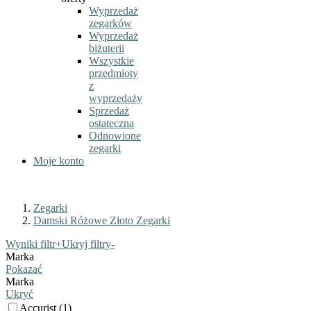
Wyprzedaż
zegarków
Wyprzedaż
biżuterii
Wszystkie
przedmioty
z
wyprzedaży
Sprzedaż
ostateczna
Odnowione
zegarki
Moje konto
Zegarki
Damski Różowe Złoto Zegarki
Wyniki filtr
+
Ukryj filtry
-
Marka
Pokazać
Marka
Ukryć
Accurist (1)