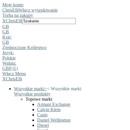
Moje konto
ChrisElli
Włącz wyszukiwanie
Torba na zakupy
X
ChrisElli
GB
GB
Kraj:
GB
Zjednoczone Królestwo
Język:
Polskie
Waluta:
GBP (£)
Włącz Menu
X
ChrisElli
Wszystkie marki
>
<
Wszystkie marki
Wszystkie produkty
Topowe marki
Armani Exchange
Calvin Klein
Casio
Daniel Wellington
Diesel