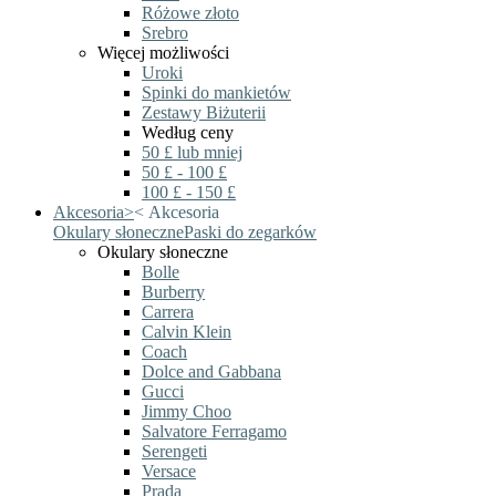
Różowe złoto
Srebro
Więcej możliwości
Uroki
Spinki do mankietów
Zestawy Biżuterii
Według ceny
50 £ lub mniej
50 £ - 100 £
100 £ - 150 £
Akcesoria
>
<
Akcesoria
Okulary słoneczne
Paski do zegarków
Okulary słoneczne
Bolle
Burberry
Carrera
Calvin Klein
Coach
Dolce and Gabbana
Gucci
Jimmy Choo
Salvatore Ferragamo
Serengeti
Versace
Prada