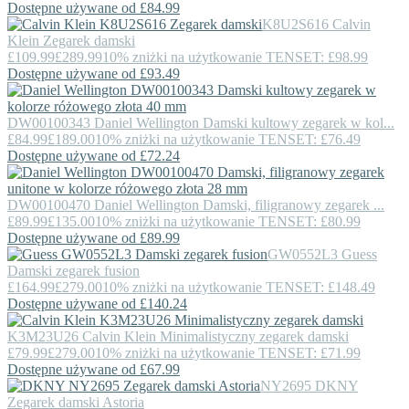
Dostępne używane od £84.99
K8U2S616
Calvin
Klein
Zegarek damski
£109.99
£289.99
10% zniżki na użytkowanie TENSET: £98.99
Dostępne używane od £93.49
DW00100343
Daniel Wellington
Damski kultowy zegarek w kol...
£84.99
£189.00
10% zniżki na użytkowanie TENSET: £76.49
Dostępne używane od £72.24
DW00100470
Daniel Wellington
Damski, filigranowy zegarek ...
£89.99
£135.00
10% zniżki na użytkowanie TENSET: £80.99
Dostępne używane od £89.99
GW0552L3
Guess
Damski zegarek fusion
£164.99
£279.00
10% zniżki na użytkowanie TENSET: £148.49
Dostępne używane od £140.24
K3M23U26
Calvin Klein
Minimalistyczny zegarek damski
£79.99
£279.00
10% zniżki na użytkowanie TENSET: £71.99
Dostępne używane od £67.99
NY2695
DKNY
Zegarek damski Astoria