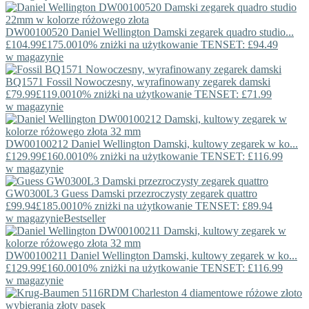
DW00100520
Daniel Wellington
Damski zegarek quadro studio...
£104.99
£175.00
10% zniżki na użytkowanie TENSET: £94.49
w magazynie
BQ1571
Fossil
Nowoczesny, wyrafinowany zegarek damski
£79.99
£119.00
10% zniżki na użytkowanie TENSET: £71.99
w magazynie
DW00100212
Daniel Wellington
Damski, kultowy zegarek w ko...
£129.99
£160.00
10% zniżki na użytkowanie TENSET: £116.99
w magazynie
GW0300L3
Guess
Damski przezroczysty zegarek quattro
£99.94
£185.00
10% zniżki na użytkowanie TENSET: £89.94
w magazynie
Bestseller
DW00100211
Daniel Wellington
Damski, kultowy zegarek w ko...
£129.99
£160.00
10% zniżki na użytkowanie TENSET: £116.99
w magazynie