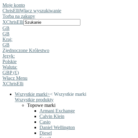
Moje konto
ChrisElli
Włącz wyszukiwanie
Torba na zakupy
X
ChrisElli
GB
GB
Kraj:
GB
Zjednoczone Królestwo
Język:
Polskie
Waluta:
GBP (£)
Włącz Menu
X
ChrisElli
Wszystkie marki
>
<
Wszystkie marki
Wszystkie produkty
Topowe marki
Armani Exchange
Calvin Klein
Casio
Daniel Wellington
Diesel