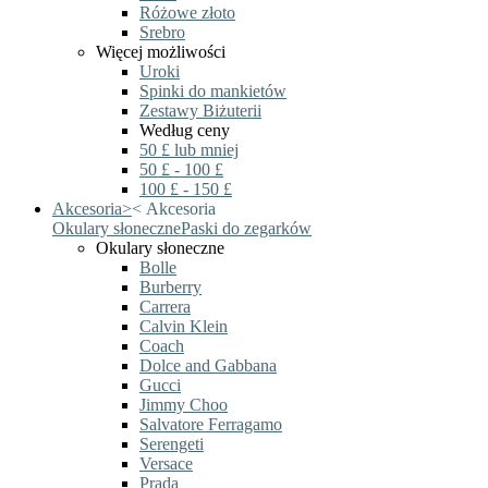
Różowe złoto
Srebro
Więcej możliwości
Uroki
Spinki do mankietów
Zestawy Biżuterii
Według ceny
50 £ lub mniej
50 £ - 100 £
100 £ - 150 £
Akcesoria
>
<
Akcesoria
Okulary słoneczne
Paski do zegarków
Okulary słoneczne
Bolle
Burberry
Carrera
Calvin Klein
Coach
Dolce and Gabbana
Gucci
Jimmy Choo
Salvatore Ferragamo
Serengeti
Versace
Prada