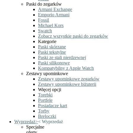
Paski do zegarków
Armani Exchange
Emporio Armani
Fossil
Michael Kors
Swatch
Zobacz wszystkie paski do zegarków
Kategorie
Paski skórzane
Paski tekstylne
Paski ze stali nierdzewnej
Paski silikonowe
Kompatybilny z Apple Watch
Zestawy upominkowe
Zestawy upominkowe zegarków
Zestawy upominkowe biżuterii
Więcej opcji
Torebki
Portfele
Posiadacze kart
Torby
Breloczki
Wyprzedaż
>
<
Wyprzedaż
Specjalne
oferty