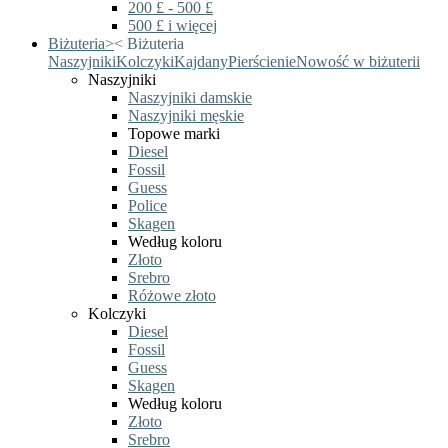
200 £ - 500 £
500 £ i więcej
Biżuteria
>
<
Biżuteria
Naszyjniki
Kolczyki
Kajdany
Pierścienie
Nowość w biżuterii
Naszyjniki
Naszyjniki damskie
Naszyjniki męskie
Topowe marki
Diesel
Fossil
Guess
Police
Skagen
Według koloru
Złoto
Srebro
Różowe złoto
Kolczyki
Diesel
Fossil
Guess
Skagen
Według koloru
Złoto
Srebro