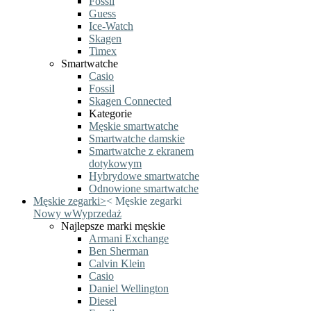
Fossil
Guess
Ice-Watch
Skagen
Timex
Smartwatche
Casio
Fossil
Skagen Connected
Kategorie
Męskie smartwatche
Smartwatche damskie
Smartwatche z ekranem
dotykowym
Hybrydowe smartwatche
Odnowione smartwatche
Męskie zegarki
>
<
Męskie zegarki
Nowy w
Wyprzedaż
Najlepsze marki męskie
Armani Exchange
Ben Sherman
Calvin Klein
Casio
Daniel Wellington
Diesel