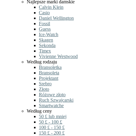
Najlepsze marki damskie
Calvin Klein
Casio
Daniel Wellington
Fossil
Guess
Ice-Watch
Skagen
Sekonda
Timex
Vivienne Westwood
Według rodzaju
Bransoletka
Bransoleta
Projektant
Srebro
Złoto
Różowe złoto
Ruch Szwajcarski
Smartwatche
Według ceny
50 £ lub mniej
50 £ - 100 £
100 £ - 150 £
150 £ - 200 £