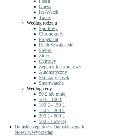
Fossil
Guess
Ice-Watch
Timex
Według rodzaju
Sportowy
Chronografy
Projektant
Ruch Szwajcarski
Srebro
Złoto
Cyfrowy
Zegarek kieszonkowy
Automatyczny
Skórzany pasek
Smartwatche
Według ceny
50 £ lub mniej
50 £ - 100 £
100 £ - 150 £
150 £ - 200 £
200 £ - 500 £
500 £ i więcej
Damskie zegarki
>
<
Damskie zegarki
Nowy w
Wyprzedaż