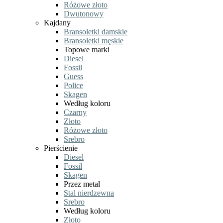
Różowe złoto
Dwutonowy
Kajdany
Bransoletki damskie
Bransoletki męskie
Topowe marki
Diesel
Fossil
Guess
Police
Skagen
Według koloru
Czarny
Złoto
Różowe złoto
Srebro
Pierścienie
Diesel
Fossil
Skagen
Przez metal
Stal nierdzewna
Srebro
Według koloru
Złoto