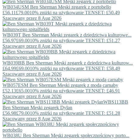
WB034USM
Ben Sherman
Męski zegarek z portobello
£56.11
£79.00
10% zniżki na użytkowanie TENSET: £50.49
Szacowany przez 8 Aug 2026
WB039T
Ben Sherman
Męski zegarek z dziedzictwa kulturowe...
£56.97
£69.00
10% zniżki na użytkowanie TENSET: £51.27
Szacowany przez 8 Aug 2026
WB039BB
Ben Sherman
Męski zegarek z dziedzictwa kulturow...
£64.99
£69.00
10% zniżki na użytkowanie TENSET: £58.49
Szacowany przez 8 Aug 2026
WB057ESM
Ben Sherman
Męski zegarek z modą carnaby
£52.13
£65.00
10% zniżki na użytkowanie TENSET: £46.91
Szacowany przez 8 Aug 2026
WBS113BB
Ben Sherman
Męski zegarek Dylan
£56.98
£79.00
10% zniżki na użytkowanie TENSET: £51.28
Szacowany przez 8 Aug 2026
WB038U
Ben Sherman
Męski zegarek społecznościowy porto...