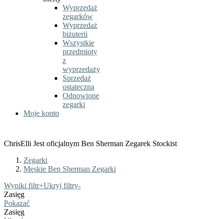
Wyprzedaż
zegarków
Wyprzedaż
biżuterii
Wszystkie
przedmioty
z
wyprzedaży
Sprzedaż
ostateczna
Odnowione
zegarki
Moje konto
ChrisElli Jest oficjalnym Ben Sherman Zegarek Stockist
Zegarki
Męskie Ben Sherman Zegarki
Wyniki filtr
+
Ukryj filtry
-
Zasięg
Pokazać
Zasięg