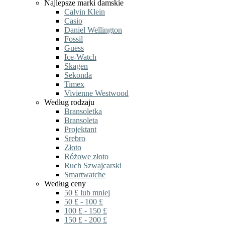
Najlepsze marki damskie
Calvin Klein
Casio
Daniel Wellington
Fossil
Guess
Ice-Watch
Skagen
Sekonda
Timex
Vivienne Westwood
Według rodzaju
Bransoletka
Bransoleta
Projektant
Srebro
Złoto
Różowe złoto
Ruch Szwajcarski
Smartwatche
Według ceny
50 £ lub mniej
50 £ - 100 £
100 £ - 150 £
150 £ - 200 £