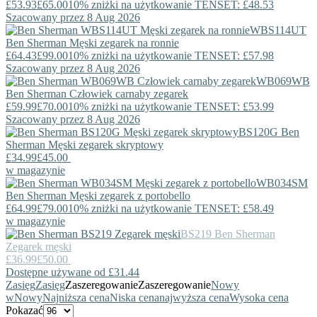
£53.93
£65.00
10% zniżki na użytkowanie TENSET: £48.53
Szacowany przez 8 Aug 2026
WBS114UT
Ben Sherman
Męski zegarek na ronnie
£64.43
£99.00
10% zniżki na użytkowanie TENSET: £57.98
Szacowany przez 8 Aug 2026
WB069WB
Ben Sherman
Człowiek carnaby zegarek
£59.99
£70.00
10% zniżki na użytkowanie TENSET: £53.99
Szacowany przez 8 Aug 2026
BS120G
Ben
Sherman
Męski zegarek skryptowy
£34.99
£45.00
w magazynie
WB034SM
Ben Sherman
Męski zegarek z portobello
£64.99
£79.00
10% zniżki na użytkowanie TENSET: £58.49
w magazynie
BS219
Ben Sherman
Zegarek męski
£36.99
£50.00
Dostępne używane od £31.44
Zasięg
Zasięg
Zaszeregowanie
Zaszeregowanie
Nowy
w
Nowy
Najniższa cena
Niska cena
najwyższa cena
Wysoka cena
Pokazać