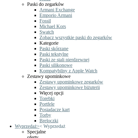
Paski do zegarków
Armani Exchange
Emporio Armani
Fossil
Michael Kors
Swatch
Zobacz wszystkie paski do zegarków
Kategorie
Paski skórzane
Paski tekstylne
Paski ze stali nierdzewnej
Paski silikonowe
Kompatybilny z Apple Watch
Zestawy upominkowe
Zestawy upominkowe zegarków
Zestawy upominkowe biżuterii
Więcej opcji
Torebki
Portfele
Posiadacze kart
Torby
Breloczki
Wyprzedaż
>
<
Wyprzedaż
Specjalne
oferty