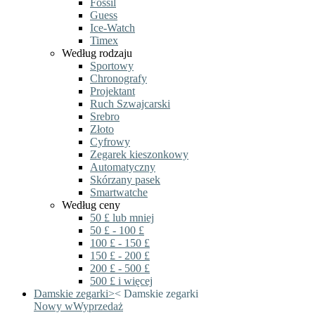
Fossil
Guess
Ice-Watch
Timex
Według rodzaju
Sportowy
Chronografy
Projektant
Ruch Szwajcarski
Srebro
Złoto
Cyfrowy
Zegarek kieszonkowy
Automatyczny
Skórzany pasek
Smartwatche
Według ceny
50 £ lub mniej
50 £ - 100 £
100 £ - 150 £
150 £ - 200 £
200 £ - 500 £
500 £ i więcej
Damskie zegarki
>
<
Damskie zegarki
Nowy w
Wyprzedaż