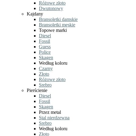
Różowe złoto
Dwutonowy
Kajdany
Bransoletki damskie
Bransoletki męskie
Topowe marki
Diesel
Fossil
Guess
Police
Skagen
Według koloru
Czarny
Złoto
Różowe złoto
Srebro
Pierścienie
Diesel
Fossil
Skagen
Przez metal
Stal nierdzewna
Srebro
Według koloru
Złoto