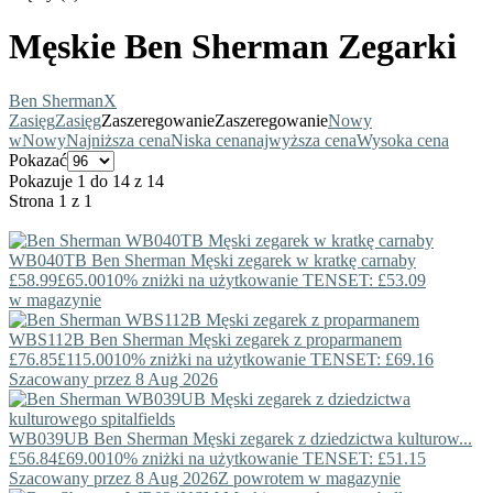
Męskie Ben Sherman Zegarki
Ben Sherman
X
Zasięg
Zasięg
Zaszeregowanie
Zaszeregowanie
Nowy
w
Nowy
Najniższa cena
Niska cena
najwyższa cena
Wysoka cena
Pokazać
Pokazuje 1 do 14 z 14
Strona 1 z 1
WB040TB
Ben Sherman
Męski zegarek w kratkę carnaby
£58.99
£65.00
10% zniżki na użytkowanie TENSET: £53.09
w magazynie
WBS112B
Ben Sherman
Męski zegarek z proparmanem
£76.85
£115.00
10% zniżki na użytkowanie TENSET: £69.16
Szacowany przez 8 Aug 2026
WB039UB
Ben Sherman
Męski zegarek z dziedzictwa kulturow...
£56.84
£69.00
10% zniżki na użytkowanie TENSET: £51.15
Szacowany przez 8 Aug 2026
Z powrotem w magazynie