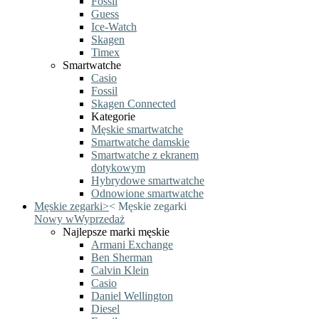
Fossil
Guess
Ice-Watch
Skagen
Timex
Smartwatche
Casio
Fossil
Skagen Connected
Kategorie
Męskie smartwatche
Smartwatche damskie
Smartwatche z ekranem
dotykowym
Hybrydowe smartwatche
Odnowione smartwatche
Męskie zegarki
>
<
Męskie zegarki
Nowy w
Wyprzedaż
Najlepsze marki męskie
Armani Exchange
Ben Sherman
Calvin Klein
Casio
Daniel Wellington
Diesel