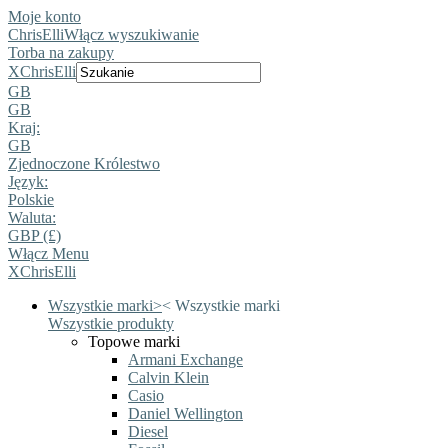
Moje konto
ChrisElli
Włącz wyszukiwanie
Torba na zakupy
X
ChrisElli
GB
GB
Kraj:
GB
Zjednoczone Królestwo
Język:
Polskie
Waluta:
GBP (£)
Włącz Menu
X
ChrisElli
Wszystkie marki
>
<
Wszystkie marki
Wszystkie produkty
Topowe marki
Armani Exchange
Calvin Klein
Casio
Daniel Wellington
Diesel