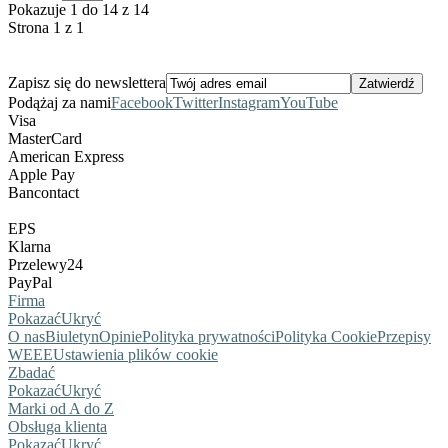
Pokazuje 1 do 14 z 14
Strona 1 z 1
Zapisz się do newslettera
Podążaj za nami
Facebook
Twitter
Instagram
YouTube
Visa
MasterCard
American Express
Apple Pay
Bancontact
EPS
Klarna
Przelewy24
PayPal
Firma
Pokazać
Ukryć
O nas
Biuletyn
Opinie
Polityka prywatności
Polityka Cookie
Przepisy
WEEE
Ustawienia plików cookie
Zbadać
Pokazać
Ukryć
Marki od A do Z
Obsługa klienta
Pokazać
Ukryć