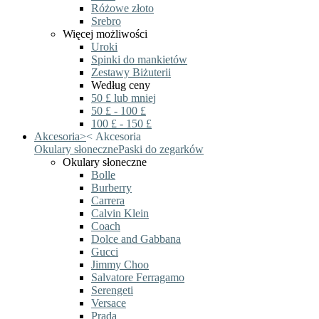
Różowe złoto
Srebro
Więcej możliwości
Uroki
Spinki do mankietów
Zestawy Biżuterii
Według ceny
50 £ lub mniej
50 £ - 100 £
100 £ - 150 £
Akcesoria
>
<
Akcesoria
Okulary słoneczne
Paski do zegarków
Okulary słoneczne
Bolle
Burberry
Carrera
Calvin Klein
Coach
Dolce and Gabbana
Gucci
Jimmy Choo
Salvatore Ferragamo
Serengeti
Versace
Prada