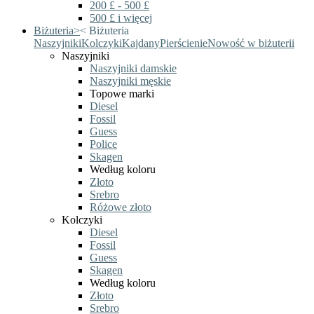
200 £ - 500 £
500 £ i więcej
Biżuteria
>
<
Biżuteria
Naszyjniki
Kolczyki
Kajdany
Pierścienie
Nowość w biżuterii
Naszyjniki
Naszyjniki damskie
Naszyjniki męskie
Topowe marki
Diesel
Fossil
Guess
Police
Skagen
Według koloru
Złoto
Srebro
Różowe złoto
Kolczyki
Diesel
Fossil
Guess
Skagen
Według koloru
Złoto
Srebro