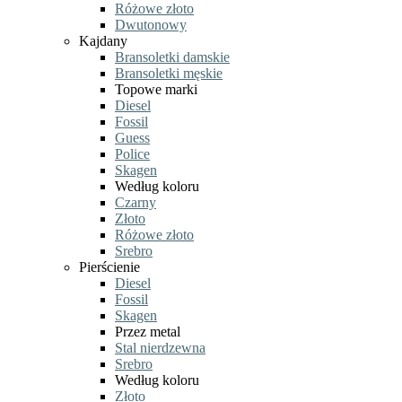
Różowe złoto
Dwutonowy
Kajdany
Bransoletki damskie
Bransoletki męskie
Topowe marki
Diesel
Fossil
Guess
Police
Skagen
Według koloru
Czarny
Złoto
Różowe złoto
Srebro
Pierścienie
Diesel
Fossil
Skagen
Przez metal
Stal nierdzewna
Srebro
Według koloru
Złoto