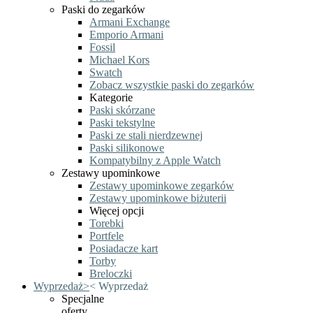
Paski do zegarków
Armani Exchange
Emporio Armani
Fossil
Michael Kors
Swatch
Zobacz wszystkie paski do zegarków
Kategorie
Paski skórzane
Paski tekstylne
Paski ze stali nierdzewnej
Paski silikonowe
Kompatybilny z Apple Watch
Zestawy upominkowe
Zestawy upominkowe zegarków
Zestawy upominkowe biżuterii
Więcej opcji
Torebki
Portfele
Posiadacze kart
Torby
Breloczki
Wyprzedaż
>
<
Wyprzedaż
Specjalne
oferty