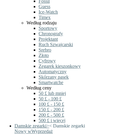
Fossil
Guess
Ice-Watch
Timex
Według rodzaju
Sportowy
Chronografy
Projektant
Ruch Szwajcarski
Srebro
Złoto
Cyfrowy
Zegarek kieszonkowy
Automatyczny
Skórzany pasek
Smartwatche
Według ceny
50 £ lub mniej
50 £ - 100 £
100 £ - 150 £
150 £ - 200 £
200 £ - 500 £
500 £ i więcej
Damskie zegarki
>
<
Damskie zegarki
Nowy w
Wyprzedaż