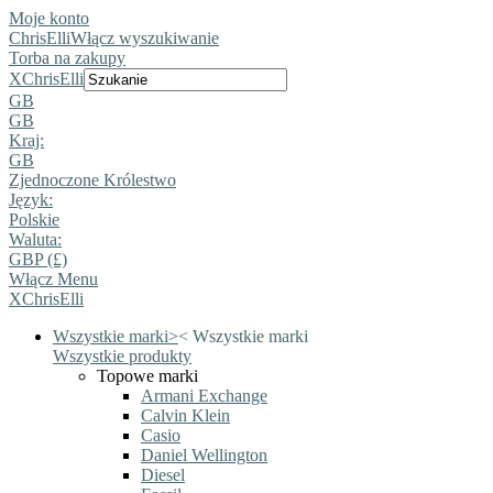
Moje konto
ChrisElli
Włącz wyszukiwanie
Torba na zakupy
X
ChrisElli
GB
GB
Kraj:
GB
Zjednoczone Królestwo
Język:
Polskie
Waluta:
GBP (£)
Włącz Menu
X
ChrisElli
Wszystkie marki
>
<
Wszystkie marki
Wszystkie produkty
Topowe marki
Armani Exchange
Calvin Klein
Casio
Daniel Wellington
Diesel