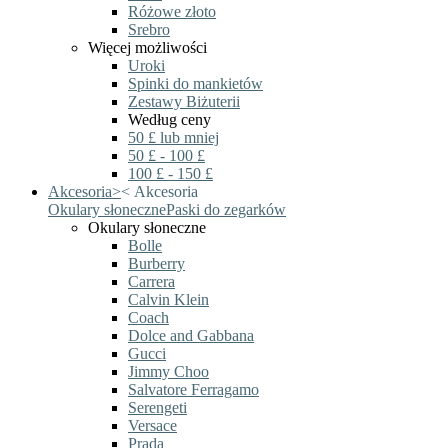
Różowe złoto
Srebro
Więcej możliwości
Uroki
Spinki do mankietów
Zestawy Biżuterii
Według ceny
50 £ lub mniej
50 £ - 100 £
100 £ - 150 £
Akcesoria
>
<
Akcesoria
Okulary słoneczne
Paski do zegarków
Okulary słoneczne
Bolle
Burberry
Carrera
Calvin Klein
Coach
Dolce and Gabbana
Gucci
Jimmy Choo
Salvatore Ferragamo
Serengeti
Versace
Prada