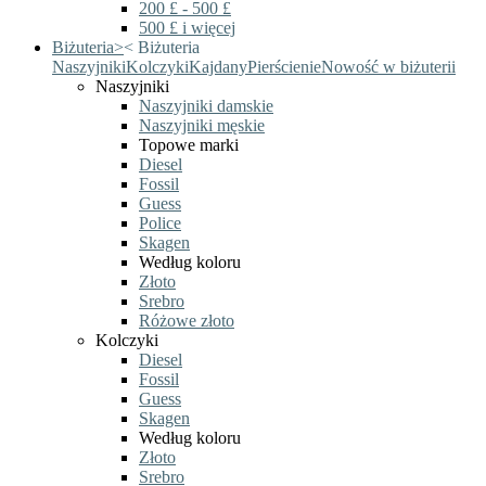
200 £ - 500 £
500 £ i więcej
Biżuteria
>
<
Biżuteria
Naszyjniki
Kolczyki
Kajdany
Pierścienie
Nowość w biżuterii
Naszyjniki
Naszyjniki damskie
Naszyjniki męskie
Topowe marki
Diesel
Fossil
Guess
Police
Skagen
Według koloru
Złoto
Srebro
Różowe złoto
Kolczyki
Diesel
Fossil
Guess
Skagen
Według koloru
Złoto
Srebro