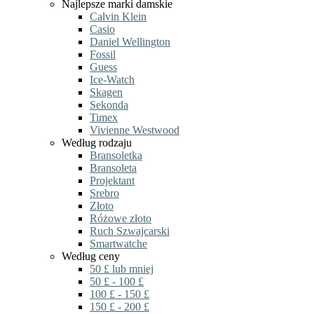
Najlepsze marki damskie
Calvin Klein
Casio
Daniel Wellington
Fossil
Guess
Ice-Watch
Skagen
Sekonda
Timex
Vivienne Westwood
Według rodzaju
Bransoletka
Bransoleta
Projektant
Srebro
Złoto
Różowe złoto
Ruch Szwajcarski
Smartwatche
Według ceny
50 £ lub mniej
50 £ - 100 £
100 £ - 150 £
150 £ - 200 £