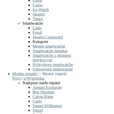
Fossil
Guess
Ice-Watch
Skagen
Timex
Smartwatche
Casio
Fossil
Skagen Connected
Kategorie
Męskie smartwatche
Smartwatche damskie
Smartwatche z ekranem
dotykowym
Hybrydowe smartwatche
Odnowione smartwatche
Męskie zegarki
>
<
Męskie zegarki
Nowy w
Wyprzedaż
Najlepsze marki męskie
Armani Exchange
Ben Sherman
Calvin Klein
Casio
Daniel Wellington
Diesel