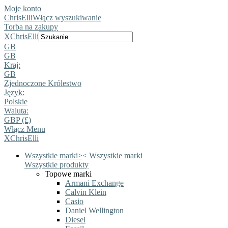
Moje konto
ChrisElli
Włącz wyszukiwanie
Torba na zakupy
X
ChrisElli
GB
GB
Kraj:
GB
Zjednoczone Królestwo
Język:
Polskie
Waluta:
GBP (£)
Włącz Menu
X
ChrisElli
Wszystkie marki
>
<
Wszystkie marki
Wszystkie produkty
Topowe marki
Armani Exchange
Calvin Klein
Casio
Daniel Wellington
Diesel