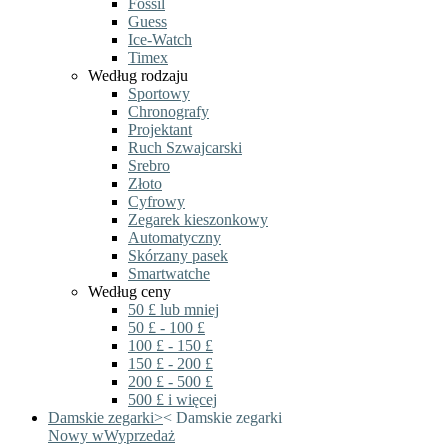
Fossil
Guess
Ice-Watch
Timex
Według rodzaju
Sportowy
Chronografy
Projektant
Ruch Szwajcarski
Srebro
Złoto
Cyfrowy
Zegarek kieszonkowy
Automatyczny
Skórzany pasek
Smartwatche
Według ceny
50 £ lub mniej
50 £ - 100 £
100 £ - 150 £
150 £ - 200 £
200 £ - 500 £
500 £ i więcej
Damskie zegarki
>
<
Damskie zegarki
Nowy w
Wyprzedaż