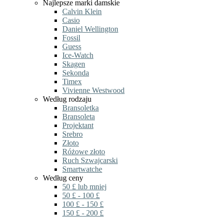
Najlepsze marki damskie
Calvin Klein
Casio
Daniel Wellington
Fossil
Guess
Ice-Watch
Skagen
Sekonda
Timex
Vivienne Westwood
Według rodzaju
Bransoletka
Bransoleta
Projektant
Srebro
Złoto
Różowe złoto
Ruch Szwajcarski
Smartwatche
Według ceny
50 £ lub mniej
50 £ - 100 £
100 £ - 150 £
150 £ - 200 £