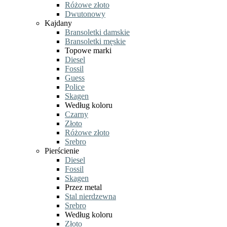
Różowe złoto
Dwutonowy
Kajdany
Bransoletki damskie
Bransoletki męskie
Topowe marki
Diesel
Fossil
Guess
Police
Skagen
Według koloru
Czarny
Złoto
Różowe złoto
Srebro
Pierścienie
Diesel
Fossil
Skagen
Przez metal
Stal nierdzewna
Srebro
Według koloru
Złoto