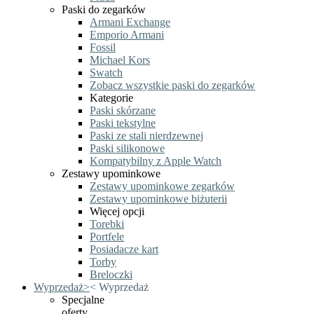
Paski do zegarków
Armani Exchange
Emporio Armani
Fossil
Michael Kors
Swatch
Zobacz wszystkie paski do zegarków
Kategorie
Paski skórzane
Paski tekstylne
Paski ze stali nierdzewnej
Paski silikonowe
Kompatybilny z Apple Watch
Zestawy upominkowe
Zestawy upominkowe zegarków
Zestawy upominkowe biżuterii
Więcej opcji
Torebki
Portfele
Posiadacze kart
Torby
Breloczki
Wyprzedaż
>
<
Wyprzedaż
Specjalne
oferty