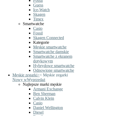
Fossil
Guess
Ice-Watch
Skagen
Timex
Smartwatche
Casio
Fossil
Skagen Connected
Kategorie
Męskie smartwatche
Smartwatche damskie
Smartwatche z ekranem
dotykowym
Hybrydowe smartwatche
Odnowione smartwatche
Męskie zegarki
>
<
Męskie zegarki
Nowy w
Wyprzedaż
Najlepsze marki męskie
Armani Exchange
Ben Sherman
Calvin Klein
Casio
Daniel Wellington
Diesel