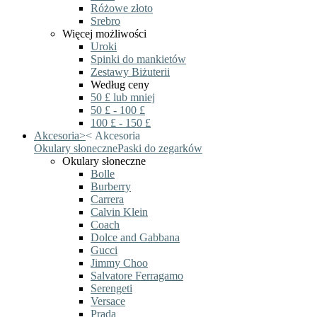
Różowe złoto
Srebro
Więcej możliwości
Uroki
Spinki do mankietów
Zestawy Biżuterii
Według ceny
50 £ lub mniej
50 £ - 100 £
100 £ - 150 £
Akcesoria
>
<
Akcesoria
Okulary słoneczne
Paski do zegarków
Okulary słoneczne
Bolle
Burberry
Carrera
Calvin Klein
Coach
Dolce and Gabbana
Gucci
Jimmy Choo
Salvatore Ferragamo
Serengeti
Versace
Prada