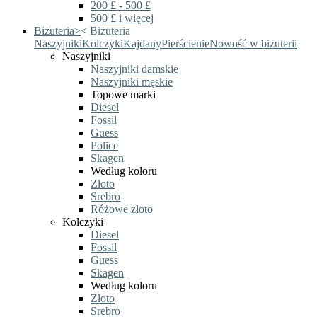
200 £ - 500 £
500 £ i więcej
Biżuteria
>
<
Biżuteria
Naszyjniki
Kolczyki
Kajdany
Pierścienie
Nowość w biżuterii
Naszyjniki
Naszyjniki damskie
Naszyjniki męskie
Topowe marki
Diesel
Fossil
Guess
Police
Skagen
Według koloru
Złoto
Srebro
Różowe złoto
Kolczyki
Diesel
Fossil
Guess
Skagen
Według koloru
Złoto
Srebro