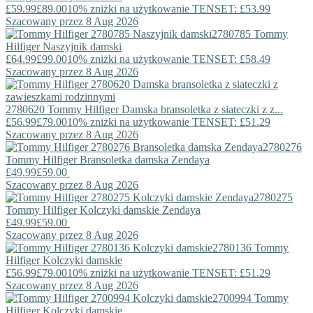
£59.99
£89.00
10% zniżki na użytkowanie TENSET: £53.99
Szacowany przez 8 Aug 2026
2780785
Tommy
Hilfiger
Naszyjnik damski
£64.99
£99.00
10% zniżki na użytkowanie TENSET: £58.49
Szacowany przez 8 Aug 2026
2780620
Tommy Hilfiger
Damska bransoletka z siateczki z z...
£56.99
£79.00
10% zniżki na użytkowanie TENSET: £51.29
Szacowany przez 8 Aug 2026
2780276
Tommy Hilfiger
Bransoletka damska Zendaya
£49.99
£59.00
Szacowany przez 8 Aug 2026
2780275
Tommy Hilfiger
Kolczyki damskie Zendaya
£49.99
£59.00
Szacowany przez 8 Aug 2026
2780136
Tommy
Hilfiger
Kolczyki damskie
£56.99
£79.00
10% zniżki na użytkowanie TENSET: £51.29
Szacowany przez 8 Aug 2026
2700994
Tommy
Hilfiger
Kolczyki damskie