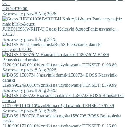
św...
£35.30
£39.00
Szacowany przez 8 Aug 2026
JUBE01096JWRHT-U
Guess
Kolczyki &quot;Panie trzymajci...
£31.23
Szacowany przez 8 Aug 2026
BOSS
Pierścionek damski
Ceny od
£79.99
1580736M
BOSS
Bransoletka damska
£120.99
£149.00
10% zniżki na użytkowanie TENSET: £108.89
Szacowany przez 8 Aug 2026
1580734
BOSS
Naszyjnik
damski
£199.99
£249.00
10% zniżki na użytkowanie TENSET: £179.99
Szacowany przez 8 Aug 2026
1580723
BOSS
Bransoletka
damska
£105.99
£119.00
10% zniżki na użytkowanie TENSET: £95.39
Szacowany przez 8 Aug 2026
1580708
BOSS
Bransoletka
męska
£140.99
£179.00
10% zniżki na użytkowanie TENSET: £126.89