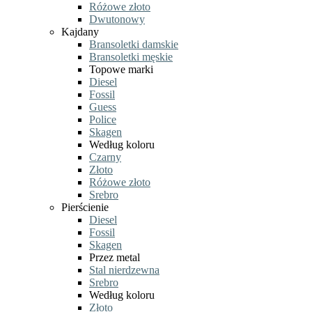
Różowe złoto
Dwutonowy
Kajdany
Bransoletki damskie
Bransoletki męskie
Topowe marki
Diesel
Fossil
Guess
Police
Skagen
Według koloru
Czarny
Złoto
Różowe złoto
Srebro
Pierścienie
Diesel
Fossil
Skagen
Przez metal
Stal nierdzewna
Srebro
Według koloru
Złoto