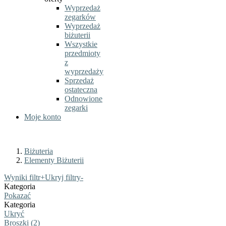
Wyprzedaż
zegarków
Wyprzedaż
biżuterii
Wszystkie
przedmioty
z
wyprzedaży
Sprzedaż
ostateczna
Odnowione
zegarki
Moje konto
Biżuteria
Elementy Biżuterii
Wyniki filtr
+
Ukryj filtry
-
Kategoria
Pokazać
Kategoria
Ukryć
Broszki (2)