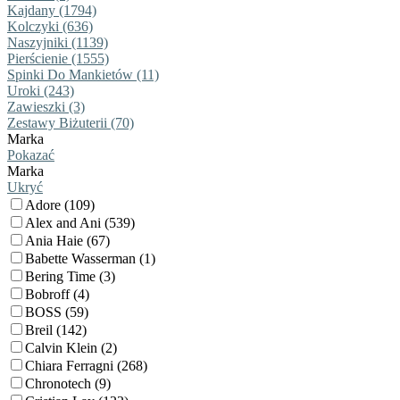
Kajdany (1794)
Kolczyki (636)
Naszyjniki (1139)
Pierścienie (1555)
Spinki Do Mankietów (11)
Uroki (243)
Zawieszki (3)
Zestawy Biżuterii (70)
Marka
Pokazać
Marka
Ukryć
Adore (109)
Alex and Ani (539)
Ania Haie (67)
Babette Wasserman (1)
Bering Time (3)
Bobroff (4)
BOSS (59)
Breil (142)
Calvin Klein (2)
Chiara Ferragni (268)
Chronotech (9)