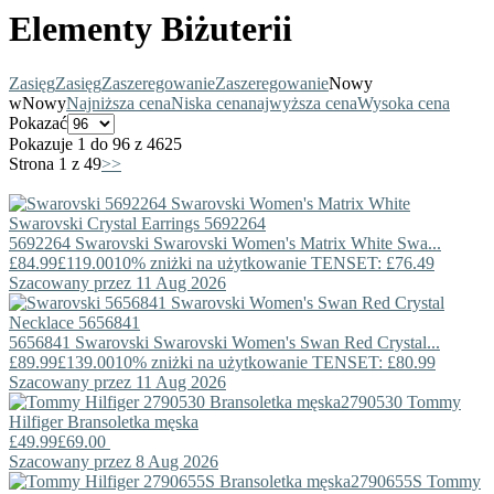
Elementy Biżuterii
Zasięg
Zasięg
Zaszeregowanie
Zaszeregowanie
Nowy
w
Nowy
Najniższa cena
Niska cena
najwyższa cena
Wysoka cena
Pokazać
Pokazuje 1 do 96 z 4625
Strona 1 z 49
>>
5692264
Swarovski
Swarovski Women's Matrix White Swa...
£84.99
£119.00
10% zniżki na użytkowanie TENSET: £76.49
Szacowany przez 11 Aug 2026
5656841
Swarovski
Swarovski Women's Swan Red Crystal...
£89.99
£139.00
10% zniżki na użytkowanie TENSET: £80.99
Szacowany przez 11 Aug 2026
2790530
Tommy
Hilfiger
Bransoletka męska
£49.99
£69.00
Szacowany przez 8 Aug 2026
2790655S
Tommy