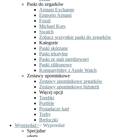
Paski do zegarków
Armani Exchange
Emporio Armani
Fossil
Michael Kors
Swatch
Zobacz wszystkie paski do zegarków
Kategorie
Paski skórzane
Paski tekstylne
Paski ze stali nierdzewnej
Paski silikonowe
Kompatybilny z Apple Watch
Zestawy upominkowe
Zestawy upominkowe zegarków
Zestawy upominkowe biżuterii
Więcej opcji
Torebki
Portfele
Posiadacze kart
Torby
Breloczki
Wyprzedaż
>
<
Wyprzedaż
Specjalne
oferty