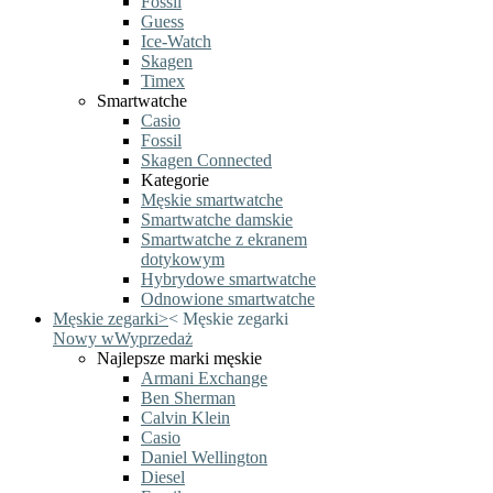
Fossil
Guess
Ice-Watch
Skagen
Timex
Smartwatche
Casio
Fossil
Skagen Connected
Kategorie
Męskie smartwatche
Smartwatche damskie
Smartwatche z ekranem
dotykowym
Hybrydowe smartwatche
Odnowione smartwatche
Męskie zegarki
>
<
Męskie zegarki
Nowy w
Wyprzedaż
Najlepsze marki męskie
Armani Exchange
Ben Sherman
Calvin Klein
Casio
Daniel Wellington
Diesel