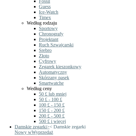
Fossil
Guess
Ice-Watch
Timex
Według rodzaju
Sportowy
Chronografy
Projektant
Ruch Szwajcarski
Srebro
Złoto
Cyfrowy
Zegarek kieszonkowy
Automatyczny
Skórzany pasek
Smartwatche
Według ceny
50 £ lub mniej
50 £ - 100 £
100 £ - 150 £
150 £ - 200 £
200 £ - 500 £
500 £ i więcej
Damskie zegarki
>
<
Damskie zegarki
Nowy w
Wyprzedaż