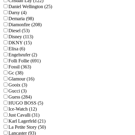
Cristian Lay (122)
Daniel Wellington (25)
Darsy (4)
Demaria (98)
Diamonfire (208)
Diesel (53)
Disney (113)
DKNY (15)
Elixa (6)
Engelsrufer (2)
Folli Follie (691)
Fossil (363)
Gc (38)
Glamour (16)
Gooix (3)
Gucci (3)
Guess (284)
HUGO BOSS (5)
Ice-Watch (12)
Just Cavalli (31)
Karl Lagerfeld (21)
La Petite Story (50)
Lancaster (93)