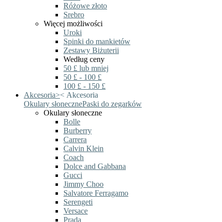
Różowe złoto
Srebro
Więcej możliwości
Uroki
Spinki do mankietów
Zestawy Biżuterii
Według ceny
50 £ lub mniej
50 £ - 100 £
100 £ - 150 £
Akcesoria
>
<
Akcesoria
Okulary słoneczne
Paski do zegarków
Okulary słoneczne
Bolle
Burberry
Carrera
Calvin Klein
Coach
Dolce and Gabbana
Gucci
Jimmy Choo
Salvatore Ferragamo
Serengeti
Versace
Prada