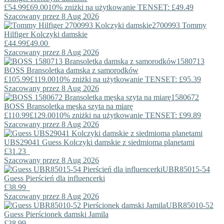
£54.99
£69.00
10% zniżki na użytkowanie TENSET: £49.49
Szacowany przez 8 Aug 2026
2700993
Tommy
Hilfiger
Kolczyki damskie
£44.99
£49.00
Szacowany przez 8 Aug 2026
1580713
BOSS
Bransoletka damska z samorodków
£105.99
£119.00
10% zniżki na użytkowanie TENSET: £95.39
Szacowany przez 8 Aug 2026
1580672
BOSS
Bransoletka męska szyta na miarę
£110.99
£129.00
10% zniżki na użytkowanie TENSET: £99.89
Szacowany przez 8 Aug 2026
UBS29041
Guess
Kolczyki damskie z siedmioma planetami
£31.23
Szacowany przez 8 Aug 2026
UBR85015-54
Guess
Pierścień dla influencerki
£38.99
Szacowany przez 8 Aug 2026
UBR85010-52
Guess
Pierścionek damski Jamila
£38.99