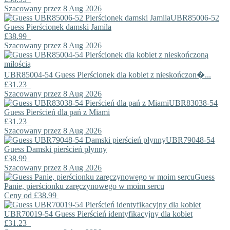
Szacowany przez 8 Aug 2026
UBR85006-52
Guess
Pierścionek damski Jamila
£38.99
Szacowany przez 8 Aug 2026
UBR85004-54
Guess
Pierścionek dla kobiet z nieskończon�...
£31.23
Szacowany przez 8 Aug 2026
UBR83038-54
Guess
Pierścień dla pań z Miami
£31.23
Szacowany przez 8 Aug 2026
UBR79048-54
Guess
Damski pierścień płynny
£38.99
Szacowany przez 8 Aug 2026
Guess
Panie, pierścionku zaręczynowego w moim sercu
Ceny od
£38.99
UBR70019-54
Guess
Pierścień identyfikacyjny dla kobiet
£31.23