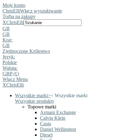
Moje konto
ChrisElli
Włącz wyszukiwanie
Torba na zakupy
X
ChrisElli
GB
GB
Kraj:
GB
Zjednoczone Królestwo
Język:
Polskie
Waluta:
GBP (£)
Włącz Menu
X
ChrisElli
Wszystkie marki
>
<
Wszystkie marki
Wszystkie produkty
Topowe marki
Armani Exchange
Calvin Klein
Casio
Daniel Wellington
Diesel