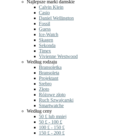
Najlepsze marki damskie
Calvin Klein
Casio
Daniel Wellington
Fossil
Guess
Ice-Watch
Skagen
Sekonda
Timex
Vivienne Westwood
Według rodzaju
Bransoletka
Bransoleta
Projektant
Srebro
Złoto
Różowe złoto
Ruch Szwajcarski
Smartwatche
Według ceny
50 £ lub mniej
50 £ - 100 £
100 £ - 150 £
150 £ - 200 £