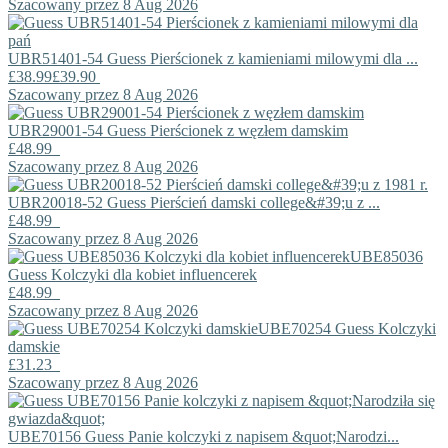
Szacowany przez 8 Aug 2026
UBR51401-54
Guess
Pierścionek z kamieniami milowymi dla ...
£38.99
£39.90
Szacowany przez 8 Aug 2026
UBR29001-54
Guess
Pierścionek z węzłem damskim
£48.99
Szacowany przez 8 Aug 2026
UBR20018-52
Guess
Pierścień damski college&#39;u z ...
£48.99
Szacowany przez 8 Aug 2026
UBE85036
Guess
Kolczyki dla kobiet influencerek
£48.99
Szacowany przez 8 Aug 2026
UBE70254
Guess
Kolczyki
damskie
£31.23
Szacowany przez 8 Aug 2026
UBE70156
Guess
Panie kolczyki z napisem &quot;Narodzi...