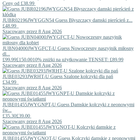
Ceny od
£38.99
JUBR02196JWYGGN54
Guess
Błyszczący damski pierścień z...
£48.99
Szacowany przez 8 Aug 2026
JUBN04000JWYGFCT-U
Guess
Nowoczesny naszyjnik miłosny
dl...
£99.99
£150.00
10% zniżki na użytkowanie TENSET: £89.99
Szacowany przez 8 Aug 2026
JUBE03293JWRHT-U
Guess
Szalone kolczyki dla pań
£34.99
Szacowany przez 8 Aug 2026
JUBE01455JWYGNPT-U
Guess
Damskie kolczyki z neonowymi
św...
£35.30
£39.00
Szacowany przez 8 Aug 2026
JUBE01455JWYGNOT-U
Guess
Kolczyki damskie z neonowymi