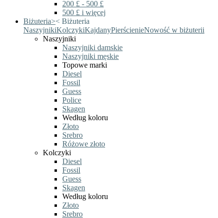
200 £ - 500 £
500 £ i więcej
Biżuteria
>
<
Biżuteria
Naszyjniki
Kolczyki
Kajdany
Pierścienie
Nowość w biżuterii
Naszyjniki
Naszyjniki damskie
Naszyjniki męskie
Topowe marki
Diesel
Fossil
Guess
Police
Skagen
Według koloru
Złoto
Srebro
Różowe złoto
Kolczyki
Diesel
Fossil
Guess
Skagen
Według koloru
Złoto
Srebro