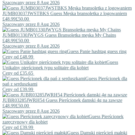
Szacowany przez 8 Aug 2026
JUMB03037JWSTBKS
Guess
Męska bransoletka z logowaniem
£48.99
£50.00
Szacowany przez 8 Aug 2026
JUMB01330JWYGS
Guess
Bransoletka męska My Chains
£48.99
£50.00
Szacowany przez 8 Aug 2026
Guess
Panie hashtag guess ring
Ceny od
£48.99
Guess
Unikalny pierścionek typu solitaire dla kobiet
Ceny od
£35.65
Guess
Pierścionek dla
pań z serduszkami
Ceny od
£39.99
JUBR03285JWRH54
Guess
Pierścionek damski 4g na zawsze
£48.99
£50.00
Szacowany przez 8 Aug 2026
Guess
Pierścionek
zaręczynowy dla kobiet
Ceny od
£39.99
Guess
Damski pierścień małpki