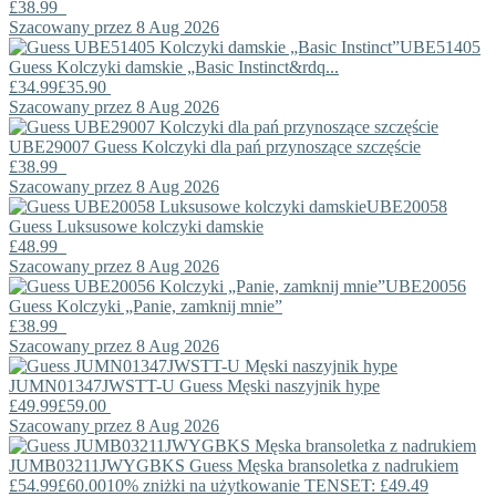
£38.99
Szacowany przez 8 Aug 2026
UBE51405
Guess
Kolczyki damskie „Basic Instinct&rdq...
£34.99
£35.90
Szacowany przez 8 Aug 2026
UBE29007
Guess
Kolczyki dla pań przynoszące szczęście
£38.99
Szacowany przez 8 Aug 2026
UBE20058
Guess
Luksusowe kolczyki damskie
£48.99
Szacowany przez 8 Aug 2026
UBE20056
Guess
Kolczyki „Panie, zamknij mnie”
£38.99
Szacowany przez 8 Aug 2026
JUMN01347JWSTT-U
Guess
Męski naszyjnik hype
£49.99
£59.00
Szacowany przez 8 Aug 2026
JUMB03211JWYGBKS
Guess
Męska bransoletka z nadrukiem
£54.99
£60.00
10% zniżki na użytkowanie TENSET: £49.49