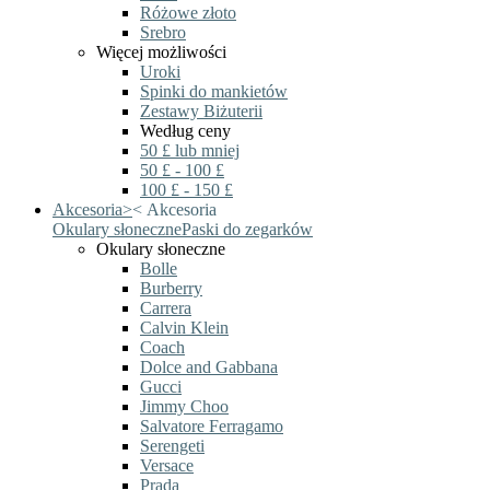
Różowe złoto
Srebro
Więcej możliwości
Uroki
Spinki do mankietów
Zestawy Biżuterii
Według ceny
50 £ lub mniej
50 £ - 100 £
100 £ - 150 £
Akcesoria
>
<
Akcesoria
Okulary słoneczne
Paski do zegarków
Okulary słoneczne
Bolle
Burberry
Carrera
Calvin Klein
Coach
Dolce and Gabbana
Gucci
Jimmy Choo
Salvatore Ferragamo
Serengeti
Versace
Prada