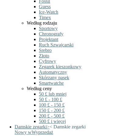
Fossil
Guess
Ice-Watch
Timex
Według rodzaju
Sportowy
Chronografy
Projektant
Ruch Szwajcarski
Srebro
Złoto
Cyfrowy
Zegarek kieszonkowy
Automatyczny
Skórzany pasek
Smartwatche
Według ceny
50 £ lub mniej
50 £ - 100 £
100 £ - 150 £
150 £ - 200 £
200 £ - 500 £
500 £ i więcej
Damskie zegarki
>
<
Damskie zegarki
Nowy w
Wyprzedaż