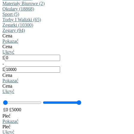
Materiały Biurowe (2)
Okulary (18868)
Sport (5)
Torby I Walizki (65)
Zegarki (10300)
Zegary (94)
Cena
Pokazać
Cena
Ukryć
£
-
£
Cena
Pokazać
Cena
Ukryć
£
0
£
5000
Płeć
Pokazać
Płeć
Ukryć