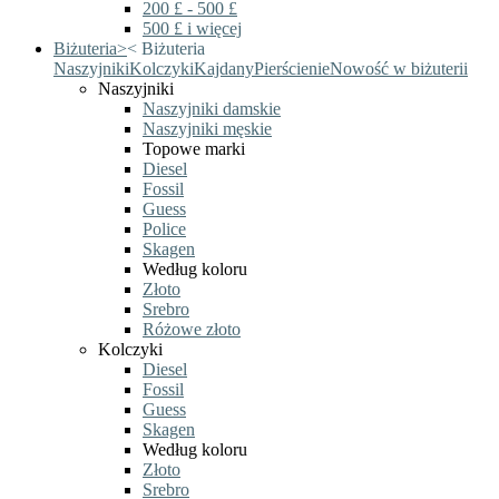
200 £ - 500 £
500 £ i więcej
Biżuteria
>
<
Biżuteria
Naszyjniki
Kolczyki
Kajdany
Pierścienie
Nowość w biżuterii
Naszyjniki
Naszyjniki damskie
Naszyjniki męskie
Topowe marki
Diesel
Fossil
Guess
Police
Skagen
Według koloru
Złoto
Srebro
Różowe złoto
Kolczyki
Diesel
Fossil
Guess
Skagen
Według koloru
Złoto
Srebro