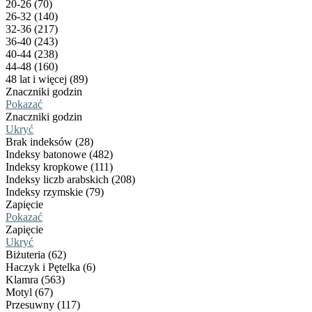
20-26 (70)
26-32 (140)
32-36 (217)
36-40 (243)
40-44 (238)
44-48 (160)
48 lat i więcej (89)
Znaczniki godzin
Pokazać
Znaczniki godzin
Ukryć
Brak indeksów (28)
Indeksy batonowe (482)
Indeksy kropkowe (111)
Indeksy liczb arabskich (208)
Indeksy rzymskie (79)
Zapięcie
Pokazać
Zapięcie
Ukryć
Biżuteria (62)
Haczyk i Pętelka (6)
Klamra (563)
Motyl (67)
Przesuwny (117)