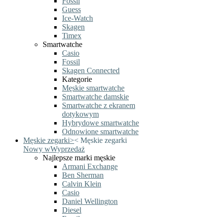
Fossil
Guess
Ice-Watch
Skagen
Timex
Smartwatche
Casio
Fossil
Skagen Connected
Kategorie
Męskie smartwatche
Smartwatche damskie
Smartwatche z ekranem
dotykowym
Hybrydowe smartwatche
Odnowione smartwatche
Męskie zegarki
>
<
Męskie zegarki
Nowy w
Wyprzedaż
Najlepsze marki męskie
Armani Exchange
Ben Sherman
Calvin Klein
Casio
Daniel Wellington
Diesel