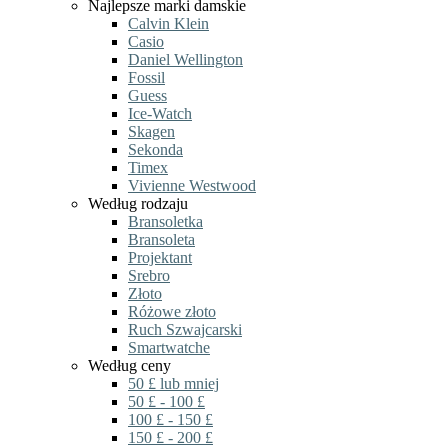
Najlepsze marki damskie
Calvin Klein
Casio
Daniel Wellington
Fossil
Guess
Ice-Watch
Skagen
Sekonda
Timex
Vivienne Westwood
Według rodzaju
Bransoletka
Bransoleta
Projektant
Srebro
Złoto
Różowe złoto
Ruch Szwajcarski
Smartwatche
Według ceny
50 £ lub mniej
50 £ - 100 £
100 £ - 150 £
150 £ - 200 £