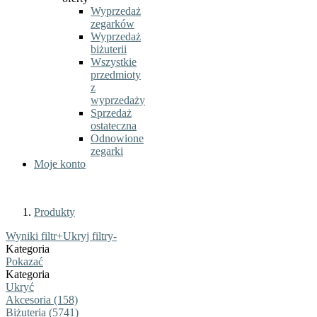
Wyprzedaż
zegarków
Wyprzedaż
biżuterii
Wszystkie
przedmioty
z
wyprzedaży
Sprzedaż
ostateczna
Odnowione
zegarki
Moje konto
Produkty
Wyniki filtr
+
Ukryj filtry
-
Kategoria
Pokazać
Kategoria
Ukryć
Akcesoria (158)
Biżuteria (5741)