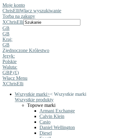
Moje konto
ChrisElli
Włącz wyszukiwanie
Torba na zakupy
X
ChrisElli
GB
GB
Kraj:
GB
Zjednoczone Królestwo
Język:
Polskie
Waluta:
GBP (£)
Włącz Menu
X
ChrisElli
Wszystkie marki
>
<
Wszystkie marki
Wszystkie produkty
Topowe marki
Armani Exchange
Calvin Klein
Casio
Daniel Wellington
Diesel