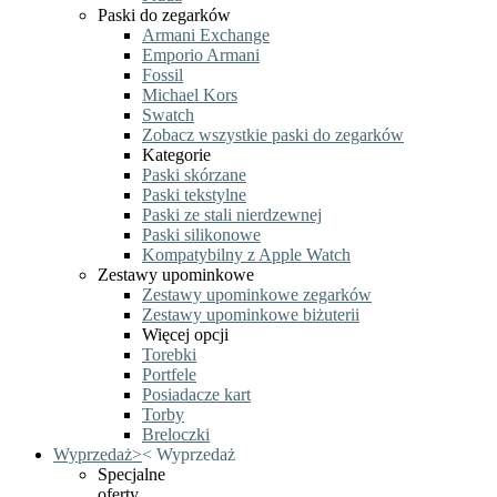
Paski do zegarków
Armani Exchange
Emporio Armani
Fossil
Michael Kors
Swatch
Zobacz wszystkie paski do zegarków
Kategorie
Paski skórzane
Paski tekstylne
Paski ze stali nierdzewnej
Paski silikonowe
Kompatybilny z Apple Watch
Zestawy upominkowe
Zestawy upominkowe zegarków
Zestawy upominkowe biżuterii
Więcej opcji
Torebki
Portfele
Posiadacze kart
Torby
Breloczki
Wyprzedaż
>
<
Wyprzedaż
Specjalne
oferty