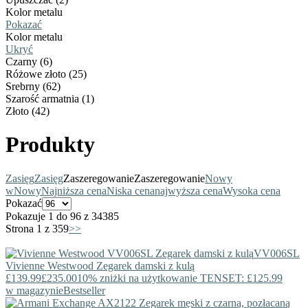
Kolor metalu
Pokazać
Kolor metalu
Ukryć
Czarny (6)
Różowe złoto (25)
Srebrny (62)
Szarość armatnia (1)
Złoto (42)
Produkty
Zasięg
Zasięg
Zaszeregowanie
Zaszeregowanie
Nowy
w
Nowy
Najniższa cena
Niska cena
najwyższa cena
Wysoka cena
Pokazać
Pokazuje 1 do 96 z 34385
Strona 1 z 359
>>
VV006SL
Vivienne Westwood
Zegarek damski z kulą
£139.99
£235.00
10% zniżki na użytkowanie TENSET: £125.99
w magazynie
Bestseller