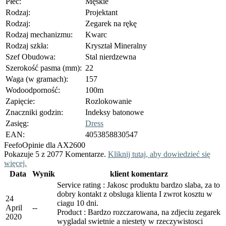
Płeć:
Męskie
Rodzaj:
Projektant
Rodzaj:
Zegarek na rękę
Rodzaj mechanizmu:
Kwarc
Rodzaj szkła:
Kryształ Mineralny
Szef Obudowa:
Stal nierdzewna
Szerokość pasma (mm):
22
Waga (w gramach):
157
Wodoodporność:
100m
Zapięcie:
Rozlokowanie
Znaczniki godzin:
Indeksy batonowe
Zasięg:
Dress
EAN:
4053858830547
Feefo
Opinie dla AX2600
Pokazuje 5 z 2077 Komentarze.
Kliknij tutaj, aby dowiedzieć się
więcej.
Data
Wynik
klient komentarz
Service rating : Jakosc produktu bardzo slaba, za to
dobry kontakt z obsluga klienta I zwrot kosztu w
24
ciagu 10 dni.
April
-
-
Product : Bardzo rozczarowana, na zdjeciu zegarek
2020
wygladal swietnie a niestety w rzeczywistosci