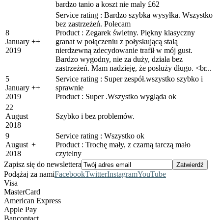
bardzo tanio a koszt nie maly £62
Service rating : Bardzo szybka wysyłka. Wszystko
bez zastrzeżeń. Polecam
8
Product : Zegarek świetny. Piękny klasyczny
January
+
+
granat w połączeniu z połyskującą stalą
2019
nierdzewną zdecydowanie trafił w mój gust.
Bardzo wygodny, nie za duży, działa bez
zastrzeżeń. Mam nadzieję, że posłuży długo. <br...
5
Service rating : Super zespół.wszystko szybko i
January
+
+
sprawnie
2019
Product : Super .Wszystko wygląda ok
22
August
Szybko i bez problemów.
2018
9
Service rating : Wszystko ok
August
+
Product : Trochę mały, z czarną tarczą mało
2018
czytelny
Zapisz się do newslettera
Podążaj za nami
Facebook
Twitter
Instagram
YouTube
Visa
MasterCard
American Express
Apple Pay
Bancontact