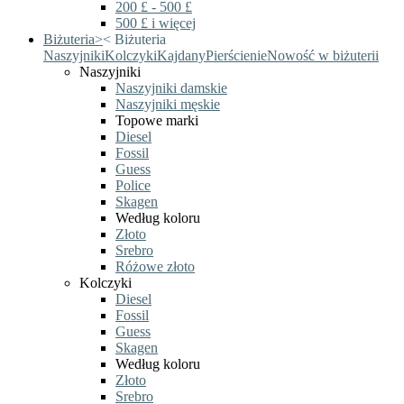
200 £ - 500 £
500 £ i więcej
Biżuteria
>
<
Biżuteria
Naszyjniki
Kolczyki
Kajdany
Pierścienie
Nowość w biżuterii
Naszyjniki
Naszyjniki damskie
Naszyjniki męskie
Topowe marki
Diesel
Fossil
Guess
Police
Skagen
Według koloru
Złoto
Srebro
Różowe złoto
Kolczyki
Diesel
Fossil
Guess
Skagen
Według koloru
Złoto
Srebro