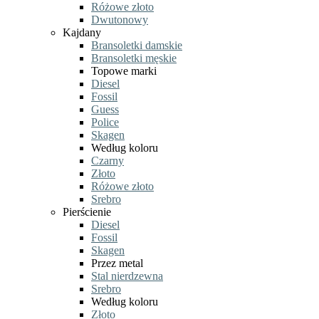
Różowe złoto
Dwutonowy
Kajdany
Bransoletki damskie
Bransoletki męskie
Topowe marki
Diesel
Fossil
Guess
Police
Skagen
Według koloru
Czarny
Złoto
Różowe złoto
Srebro
Pierścienie
Diesel
Fossil
Skagen
Przez metal
Stal nierdzewna
Srebro
Według koloru
Złoto