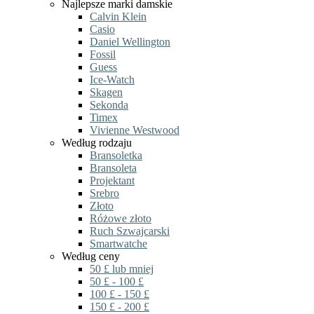
Najlepsze marki damskie
Calvin Klein
Casio
Daniel Wellington
Fossil
Guess
Ice-Watch
Skagen
Sekonda
Timex
Vivienne Westwood
Według rodzaju
Bransoletka
Bransoleta
Projektant
Srebro
Złoto
Różowe złoto
Ruch Szwajcarski
Smartwatche
Według ceny
50 £ lub mniej
50 £ - 100 £
100 £ - 150 £
150 £ - 200 £