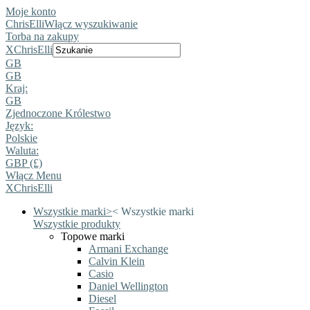
Moje konto
ChrisElli
Włącz wyszukiwanie
Torba na zakupy
X
ChrisElli
GB
GB
Kraj:
GB
Zjednoczone Królestwo
Język:
Polskie
Waluta:
GBP (£)
Włącz Menu
X
ChrisElli
Wszystkie marki
>
<
Wszystkie marki
Wszystkie produkty
Topowe marki
Armani Exchange
Calvin Klein
Casio
Daniel Wellington
Diesel