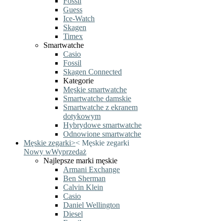
Fossil
Guess
Ice-Watch
Skagen
Timex
Smartwatche
Casio
Fossil
Skagen Connected
Kategorie
Męskie smartwatche
Smartwatche damskie
Smartwatche z ekranem
dotykowym
Hybrydowe smartwatche
Odnowione smartwatche
Męskie zegarki
>
<
Męskie zegarki
Nowy w
Wyprzedaż
Najlepsze marki męskie
Armani Exchange
Ben Sherman
Calvin Klein
Casio
Daniel Wellington
Diesel