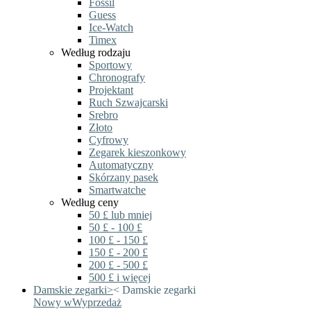
Fossil
Guess
Ice-Watch
Timex
Według rodzaju
Sportowy
Chronografy
Projektant
Ruch Szwajcarski
Srebro
Złoto
Cyfrowy
Zegarek kieszonkowy
Automatyczny
Skórzany pasek
Smartwatche
Według ceny
50 £ lub mniej
50 £ - 100 £
100 £ - 150 £
150 £ - 200 £
200 £ - 500 £
500 £ i więcej
Damskie zegarki
>
<
Damskie zegarki
Nowy w
Wyprzedaż