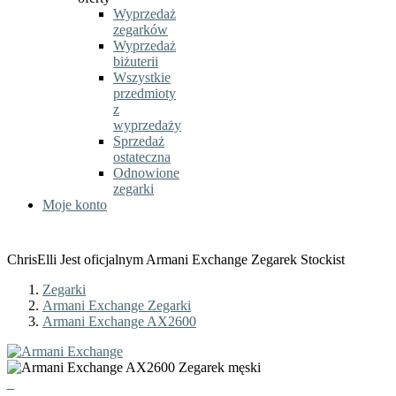
Wyprzedaż
zegarków
Wyprzedaż
biżuterii
Wszystkie
przedmioty
z
wyprzedaży
Sprzedaż
ostateczna
Odnowione
zegarki
Moje konto
ChrisElli Jest oficjalnym Armani Exchange Zegarek Stockist
Zegarki
Armani Exchange Zegarki
Armani Exchange AX2600