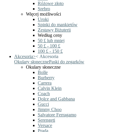
Różowe złoto
Srebro
Więcej możliwości
Uroki
Spinki do mankietów
Zestawy Biżuterii
Według ceny
50 £ lub mniej
50 £ - 100 £
100 £ - 150 £
Akcesoria
>
<
Akcesoria
Okulary słoneczne
Paski do zegarków
Okulary słoneczne
Bolle
Burberry
Carrera
Calvin Klein
Coach
Dolce and Gabbana
Gucci
Jimmy Choo
Salvatore Ferragamo
Serengeti
Versace
Prada