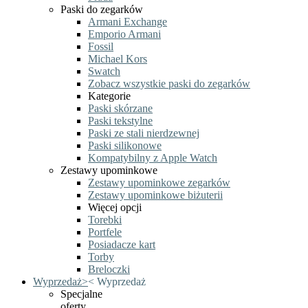
Paski do zegarków
Armani Exchange
Emporio Armani
Fossil
Michael Kors
Swatch
Zobacz wszystkie paski do zegarków
Kategorie
Paski skórzane
Paski tekstylne
Paski ze stali nierdzewnej
Paski silikonowe
Kompatybilny z Apple Watch
Zestawy upominkowe
Zestawy upominkowe zegarków
Zestawy upominkowe biżuterii
Więcej opcji
Torebki
Portfele
Posiadacze kart
Torby
Breloczki
Wyprzedaż
>
<
Wyprzedaż
Specjalne
oferty