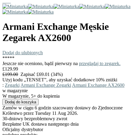
Armani Exchange
Męskie
Zegarek
AX2600
Dodaj do ulubionych
*
*
*
*
*
Jeszcze nie oceniono, bądź pierwszy na
przeglądaj to zegarek.
£129.99
£199.00
Zapisać £69.01 (34%)
Użyj kodu „TENSET”, aby uzyskać dodatkowe 10% zniżki
:
Zegarki
Armani Exchange Zegarki
Armani Exchange AX2600
w magazynie
W magazynie, 5+ do kupienia
Zamów w ciągu 6 godzin szacowany dostawy do Zjednoczone
Królestwo przez Tuesday 11 Aug 2026.
30-dniowy bezproblemowy zwrot
Bezpłatne UK dostawa następnego dnia
Oficjalny dystrybutor
podobne produkty