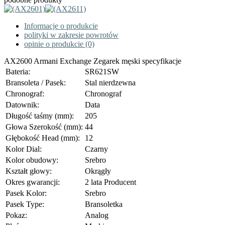
Informacje o produkcie
polityki w zakresie powrotów
opinie o produkcie (0)
AX2600 Armani Exchange Zegarek męski specyfikacje
Bateria:
SR621SW
Bransoleta / Pasek:
Stal nierdzewna
Chronograf:
Chronograf
Datownik:
Data
Długość taśmy (mm):
205
Głowa Szerokość (mm):
44
Głębokość Head (mm):
12
Kolor Dial:
Czarny
Kolor obudowy:
Srebro
Kształt głowy:
Okrągły
Okres gwarancji:
2 lata Producent
Pasek Kolor:
Srebro
Pasek Type:
Bransoletka
Pokaz:
Analog