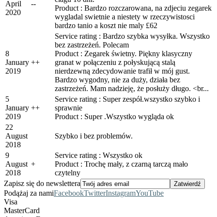
April
-
-
Product : Bardzo rozczarowana, na zdjeciu zegarek
2020
wygladal swietnie a niestety w rzeczywistosci
bardzo tanio a koszt nie maly £62
Service rating : Bardzo szybka wysyłka. Wszystko
bez zastrzeżeń. Polecam
8
Product : Zegarek świetny. Piękny klasyczny
January
+
+
granat w połączeniu z połyskującą stalą
2019
nierdzewną zdecydowanie trafił w mój gust.
Bardzo wygodny, nie za duży, działa bez
zastrzeżeń. Mam nadzieję, że posłuży długo. <br...
5
Service rating : Super zespół.wszystko szybko i
January
+
+
sprawnie
2019
Product : Super .Wszystko wygląda ok
22
August
Szybko i bez problemów.
2018
9
Service rating : Wszystko ok
August
+
Product : Trochę mały, z czarną tarczą mało
2018
czytelny
Zapisz się do newslettera
Podążaj za nami
Facebook
Twitter
Instagram
YouTube
Visa
MasterCard