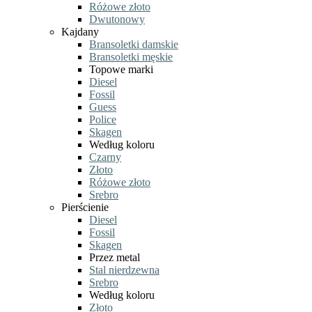
Różowe złoto
Dwutonowy
Kajdany
Bransoletki damskie
Bransoletki męskie
Topowe marki
Diesel
Fossil
Guess
Police
Skagen
Według koloru
Czarny
Złoto
Różowe złoto
Srebro
Pierścienie
Diesel
Fossil
Skagen
Przez metal
Stal nierdzewna
Srebro
Według koloru
Złoto