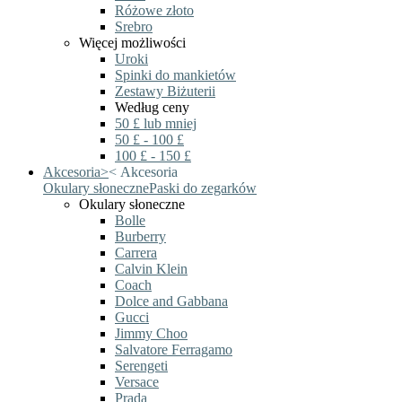
Różowe złoto
Srebro
Więcej możliwości
Uroki
Spinki do mankietów
Zestawy Biżuterii
Według ceny
50 £ lub mniej
50 £ - 100 £
100 £ - 150 £
Akcesoria
>
<
Akcesoria
Okulary słoneczne
Paski do zegarków
Okulary słoneczne
Bolle
Burberry
Carrera
Calvin Klein
Coach
Dolce and Gabbana
Gucci
Jimmy Choo
Salvatore Ferragamo
Serengeti
Versace
Prada