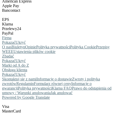
American Express
Apple Pay
Bancontact
EPS
Klarna
Przelewy24
PayPal
Firma
Pokazać
Ukryć
O nas
Biuletyn
Opinie
Polityka prywatności
Polityka Cookie
Przepisy
WEEE
Ustawienia plików cookie
Zbadać
Pokazać
Ukryć
Marki od A do Z
Obsługa klienta
Pokazać
Ukryć
Skontaktuj się z nami
Informacje o dostawie
Zwroty i polityka
zwrotów
Regulamin
Formularz równej ceny
Informacje o
gwarancji
Polityka prywatności
Klarna FAQ
Prawo do odstąpienia od
umowy / Warunki anulowania
Jak anulować
Powered by Google Translate
Visa
MasterCard