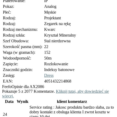
Platerowanie:
IP
Pokaz:
Analog
Płeć:
Męskie
Rodzaj:
Projektant
Rodzaj:
Zegarek na rękę
Rodzaj mechanizmu:
Kwarc
Rodzaj szkła:
Kryształ Mineralny
Szef Obudowa:
Stal nierdzewna
Szerokość pasma (mm):
22
Waga (w gramach):
152
Wodoodporność:
50m
Zapięcie:
Rozlokowanie
Znaczniki godzin:
Indeksy batonowe
Zasięg:
Dress
EAN:
4051432214868
Feefo
Opinie dla AX2086
Pokazuje 5 z 2077 Komentarze.
Kliknij tutaj, aby dowiedzieć się
więcej.
Data
Wynik
klient komentarz
Service rating : Jakosc produktu bardzo slaba, za to
dobry kontakt z obsluga klienta I zwrot kosztu w
24
ciagu 10 dni.