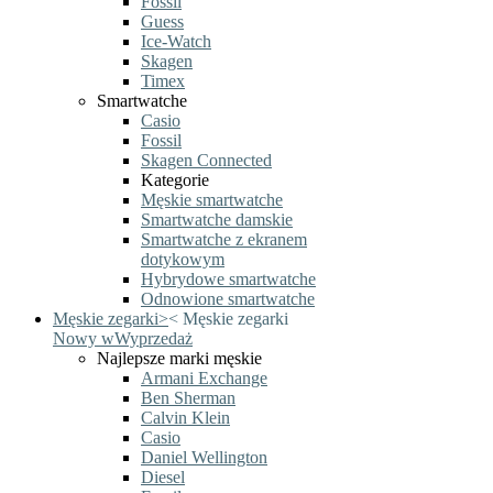
Fossil
Guess
Ice-Watch
Skagen
Timex
Smartwatche
Casio
Fossil
Skagen Connected
Kategorie
Męskie smartwatche
Smartwatche damskie
Smartwatche z ekranem
dotykowym
Hybrydowe smartwatche
Odnowione smartwatche
Męskie zegarki
>
<
Męskie zegarki
Nowy w
Wyprzedaż
Najlepsze marki męskie
Armani Exchange
Ben Sherman
Calvin Klein
Casio
Daniel Wellington
Diesel