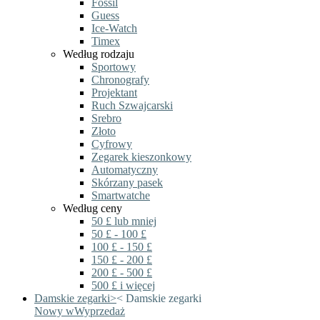
Fossil
Guess
Ice-Watch
Timex
Według rodzaju
Sportowy
Chronografy
Projektant
Ruch Szwajcarski
Srebro
Złoto
Cyfrowy
Zegarek kieszonkowy
Automatyczny
Skórzany pasek
Smartwatche
Według ceny
50 £ lub mniej
50 £ - 100 £
100 £ - 150 £
150 £ - 200 £
200 £ - 500 £
500 £ i więcej
Damskie zegarki
>
<
Damskie zegarki
Nowy w
Wyprzedaż