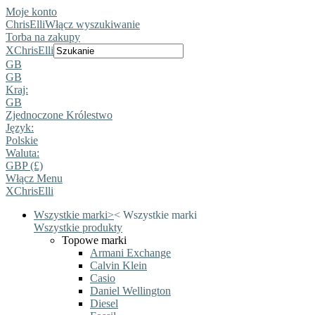
Moje konto
ChrisElli
Włącz wyszukiwanie
Torba na zakupy
X
ChrisElli
GB
GB
Kraj:
GB
Zjednoczone Królestwo
Język:
Polskie
Waluta:
GBP (£)
Włącz Menu
X
ChrisElli
Wszystkie marki
>
<
Wszystkie marki
Wszystkie produkty
Topowe marki
Armani Exchange
Calvin Klein
Casio
Daniel Wellington
Diesel