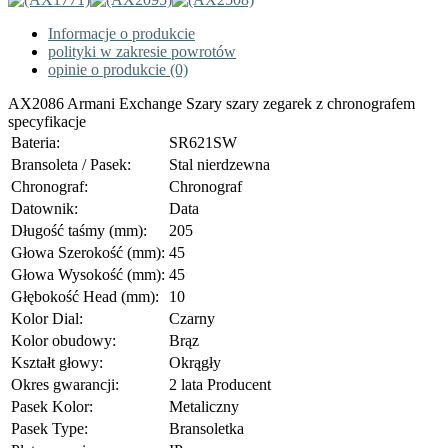
Informacje o produkcie
polityki w zakresie powrotów
opinie o produkcie (0)
AX2086 Armani Exchange Szary szary zegarek z chronografem
specyfikacje
Bateria:
SR621SW
Bransoleta / Pasek:
Stal nierdzewna
Chronograf:
Chronograf
Datownik:
Data
Długość taśmy (mm):
205
Głowa Szerokość (mm):
45
Głowa Wysokość (mm):
45
Głębokość Head (mm):
10
Kolor Dial:
Czarny
Kolor obudowy:
Brąz
Kształt głowy:
Okrągły
Okres gwarancji:
2 lata Producent
Pasek Kolor:
Metaliczny
Pasek Type:
Bransoletka