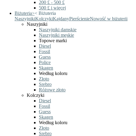
200 £ - 500 £
500 £ i więcej
Biżuteria
>
<
Biżuteria
Naszyjniki
Kolczyki
Kajdany
Pierścienie
Nowość w biżuterii
Naszyjniki
Naszyjniki damskie
Naszyjniki męskie
Topowe marki
Diesel
Fossil
Guess
Police
Skagen
Według koloru
Złoto
Srebro
Różowe złoto
Kolczyki
Diesel
Fossil
Guess
Skagen
Według koloru
Złoto
Srebro