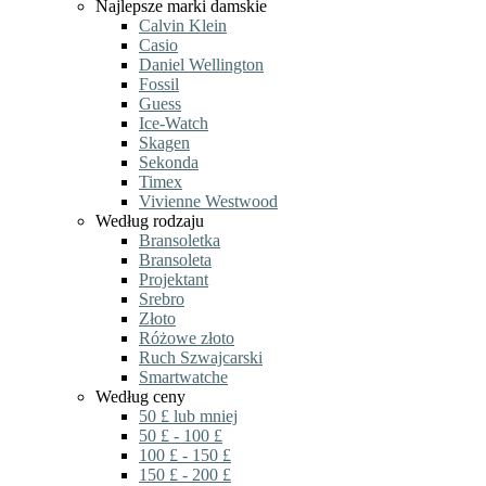
Najlepsze marki damskie
Calvin Klein
Casio
Daniel Wellington
Fossil
Guess
Ice-Watch
Skagen
Sekonda
Timex
Vivienne Westwood
Według rodzaju
Bransoletka
Bransoleta
Projektant
Srebro
Złoto
Różowe złoto
Ruch Szwajcarski
Smartwatche
Według ceny
50 £ lub mniej
50 £ - 100 £
100 £ - 150 £
150 £ - 200 £