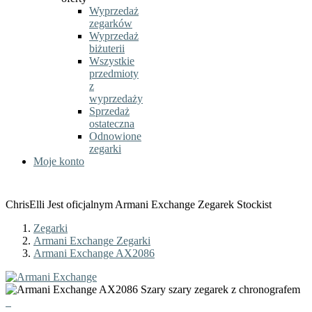
Wyprzedaż
zegarków
Wyprzedaż
biżuterii
Wszystkie
przedmioty
z
wyprzedaży
Sprzedaż
ostateczna
Odnowione
zegarki
Moje konto
ChrisElli Jest oficjalnym Armani Exchange Zegarek Stockist
Zegarki
Armani Exchange Zegarki
Armani Exchange AX2086