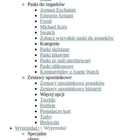
Paski do zegarków
Armani Exchange
Emporio Armani
Fossil
Michael Kors
Swatch
Zobacz wszystkie paski do zegarków
Kategorie
Paski skórzane
Paski tekstylne
Paski ze stali nierdzewnej
Paski silikonowe
Kompatybilny z Apple Watch
Zestawy upominkowe
Zestawy upominkowe zegarków
Zestawy upominkowe biżuterii
Więcej opcji
Torebki
Portfele
Posiadacze kart
Torby
Breloczki
Wyprzedaż
>
<
Wyprzedaż
Specjalne
oferty