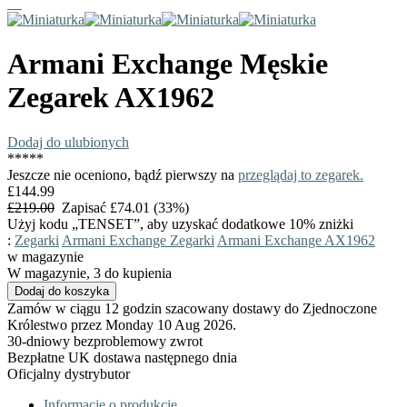
Armani Exchange
Męskie
Zegarek
AX1962
Dodaj do ulubionych
*
*
*
*
*
Jeszcze nie oceniono, bądź pierwszy na
przeglądaj to zegarek.
£144.99
£219.00
Zapisać £74.01 (33%)
Użyj kodu „TENSET”, aby uzyskać dodatkowe 10% zniżki
:
Zegarki
Armani Exchange Zegarki
Armani Exchange AX1962
w magazynie
W magazynie, 3 do kupienia
Zamów w ciągu 12 godzin szacowany dostawy do Zjednoczone
Królestwo przez Monday 10 Aug 2026.
30-dniowy bezproblemowy zwrot
Bezpłatne UK dostawa następnego dnia
Oficjalny dystrybutor
Informacje o produkcie