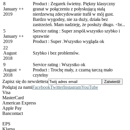
8
Product : Zegarek świetny. Piękny klasyczny
January
+
+
granat w połączeniu z połyskującą stalą
2019
nierdzewną zdecydowanie trafił w mój gust.
Bardzo wygodny, nie za duży, działa bez
zastrzeżeń. Mam nadzieję, że posłuży długo. <br...
5
Service rating : Super zespół.wszystko szybko i
January
+
+
sprawnie
2019
Product : Super .Wszystko wygląda ok
22
August
Szybko i bez problemów.
2018
9
Service rating : Wszystko ok
August
+
Product : Trochę mały, z czarną tarczą mało
2018
czytelny
Zapisz się do newslettera
Podążaj za nami
Facebook
Twitter
Instagram
YouTube
Visa
MasterCard
American Express
Apple Pay
Bancontact
EPS
Klarna