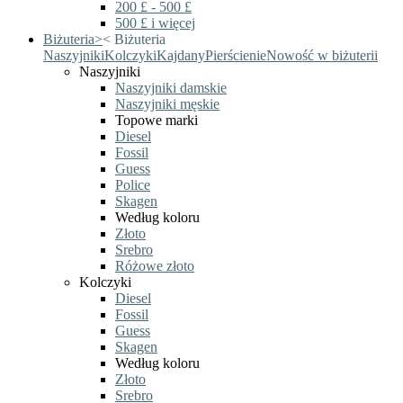
200 £ - 500 £
500 £ i więcej
Biżuteria
>
<
Biżuteria
Naszyjniki
Kolczyki
Kajdany
Pierścienie
Nowość w biżuterii
Naszyjniki
Naszyjniki damskie
Naszyjniki męskie
Topowe marki
Diesel
Fossil
Guess
Police
Skagen
Według koloru
Złoto
Srebro
Różowe złoto
Kolczyki
Diesel
Fossil
Guess
Skagen
Według koloru
Złoto
Srebro