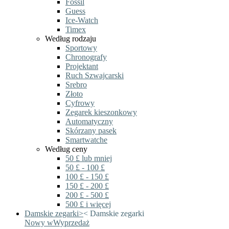
Fossil
Guess
Ice-Watch
Timex
Według rodzaju
Sportowy
Chronografy
Projektant
Ruch Szwajcarski
Srebro
Złoto
Cyfrowy
Zegarek kieszonkowy
Automatyczny
Skórzany pasek
Smartwatche
Według ceny
50 £ lub mniej
50 £ - 100 £
100 £ - 150 £
150 £ - 200 £
200 £ - 500 £
500 £ i więcej
Damskie zegarki
>
<
Damskie zegarki
Nowy w
Wyprzedaż