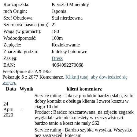
Rodzaj szkła:
Kryształ Mineralny
ruch Origin:
Japonia
Szef Obudowa:
Stal nierdzewna
Szerokość pasma (mm):
22
Waga (w gramach):
180
Wodoodporność:
100m
Zapięcie:
Rozlokowanie
Znaczniki godzin:
Indeksy batonowe
Zasięg:
Dress
EAN:
4064092270068
Feefo
Opinie dla AX1962
Pokazuje 5 z 2077 Komentarze.
Kliknij tutaj, aby dowiedzieć się
więcej.
Data
Wynik
klient komentarz
Service rating : Jakosc produktu bardzo slaba, za to
dobry kontakt z obsluga klienta I zwrot kosztu w
24
ciagu 10 dni.
April
-
-
Product : Bardzo rozczarowana, na zdjeciu zegarek
2020
wygladal swietnie a niestety w rzeczywistosci
bardzo tanio a koszt nie maly £62
Service rating : Bardzo szybka wysyłka. Wszystko
bez zastrzeżeń. Polecam