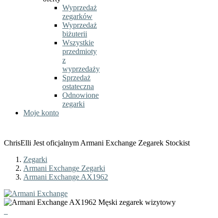
Wyprzedaż
zegarków
Wyprzedaż
biżuterii
Wszystkie
przedmioty
z
wyprzedaży
Sprzedaż
ostateczna
Odnowione
zegarki
Moje konto
ChrisElli Jest oficjalnym Armani Exchange Zegarek Stockist
Zegarki
Armani Exchange Zegarki
Armani Exchange AX1962