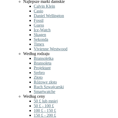
Najlepsze marki damskie
Calvin Klein
Casio
Daniel Wellington
Fossil
Guess
Ice-Watch
Skagen
Sekonda
Timex
Vivienne Westwood
Według rodzaju
Bransoletka
Bransoleta
Projektant
Srebro
Złoto
Różowe złoto
Ruch Szwajcarski
Smartwatche
Według ceny
50 £ lub mniej
50 £ - 100 £
100 £ - 150 £
150 £ - 200 £