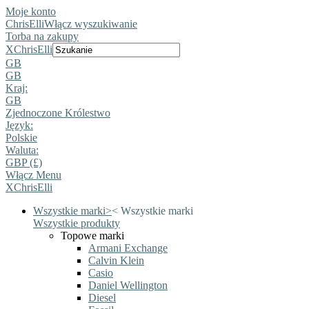
Moje konto
ChrisElli
Włącz wyszukiwanie
Torba na zakupy
X
ChrisElli
GB
GB
Kraj:
GB
Zjednoczone Królestwo
Język:
Polskie
Waluta:
GBP (£)
Włącz Menu
X
ChrisElli
Wszystkie marki
>
<
Wszystkie marki
Wszystkie produkty
Topowe marki
Armani Exchange
Calvin Klein
Casio
Daniel Wellington
Diesel