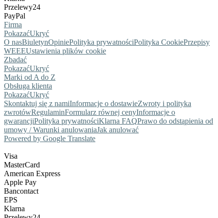
Przelewy24
PayPal
Firma
Pokazać
Ukryć
O nas
Biuletyn
Opinie
Polityka prywatności
Polityka Cookie
Przepisy
WEEE
Ustawienia plików cookie
Zbadać
Pokazać
Ukryć
Marki od A do Z
Obsługa klienta
Pokazać
Ukryć
Skontaktuj się z nami
Informacje o dostawie
Zwroty i polityka
zwrotów
Regulamin
Formularz równej ceny
Informacje o
gwarancji
Polityka prywatności
Klarna FAQ
Prawo do odstąpienia od
umowy / Warunki anulowania
Jak anulować
Powered by Google Translate
Visa
MasterCard
American Express
Apple Pay
Bancontact
EPS
Klarna
Przelewy24