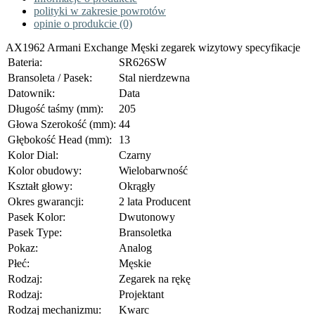
polityki w zakresie powrotów
opinie o produkcie (0)
AX1962 Armani Exchange Męski zegarek wizytowy specyfikacje
Bateria:
SR626SW
Bransoleta / Pasek:
Stal nierdzewna
Datownik:
Data
Długość taśmy (mm):
205
Głowa Szerokość (mm):
44
Głębokość Head (mm):
13
Kolor Dial:
Czarny
Kolor obudowy:
Wielobarwność
Kształt głowy:
Okrągły
Okres gwarancji:
2 lata Producent
Pasek Kolor:
Dwutonowy
Pasek Type:
Bransoletka
Pokaz:
Analog
Płeć:
Męskie
Rodzaj:
Zegarek na rękę
Rodzaj:
Projektant
Rodzaj mechanizmu:
Kwarc