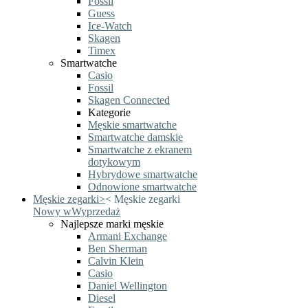
Fossil
Guess
Ice-Watch
Skagen
Timex
Smartwatche
Casio
Fossil
Skagen Connected
Kategorie
Męskie smartwatche
Smartwatche damskie
Smartwatche z ekranem
dotykowym
Hybrydowe smartwatche
Odnowione smartwatche
Męskie zegarki
>
<
Męskie zegarki
Nowy w
Wyprzedaż
Najlepsze marki męskie
Armani Exchange
Ben Sherman
Calvin Klein
Casio
Daniel Wellington
Diesel