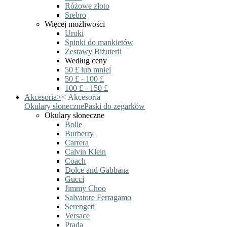
Różowe złoto
Srebro
Więcej możliwości
Uroki
Spinki do mankietów
Zestawy Biżuterii
Według ceny
50 £ lub mniej
50 £ - 100 £
100 £ - 150 £
Akcesoria
>
<
Akcesoria
Okulary słoneczne
Paski do zegarków
Okulary słoneczne
Bolle
Burberry
Carrera
Calvin Klein
Coach
Dolce and Gabbana
Gucci
Jimmy Choo
Salvatore Ferragamo
Serengeti
Versace
Prada