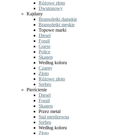
Różowe złoto
Dwutonowy
Kajdany
Bransoletki damskie
Bransoletki męskie
Topowe marki
Diesel
Fossil
Guess
Police
Skagen
Według koloru
Czarny
Złoto
Różowe złoto
Srebro
Pierścienie
Diesel
Fossil
Skagen
Przez metal
Stal nierdzewna
Srebro
Według koloru
Złoto