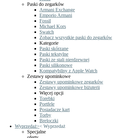
Paski do zegarków
Armani Exchange
Emporio Armani
Fossil
Michael Kors
Swatch
Zobacz wszystkie paski do zegarków
Kategorie
Paski skórzane
Paski tekstylne
Paski ze stali nierdzewnej
Paski silikonowe
Kompatybilny z Apple Watch
Zestawy upominkowe
Zestawy upominkowe zegarków
Zestawy upominkowe biżuterii
Więcej opcji
Torebki
Portfele
Posiadacze kart
Torby
Breloczki
Wyprzedaż
>
<
Wyprzedaż
Specjalne
oferty