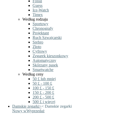
Fossil
Guess
Ice-Watch
Timex
Według rodzaju
Sportowy
Chronografy
Projektant
Ruch Szwajcarski
Srebro
Złoto
Cyfrowy
Zegarek kieszonkowy
Automatyczny
Skórzany pasek
Smartwatche
Według ceny
50 £ lub mniej
50 £ - 100 £
100 £ - 150 £
150 £ - 200 £
200 £ - 500 £
500 £ i więcej
Damskie zegarki
>
<
Damskie zegarki
Nowy w
Wyprzedaż