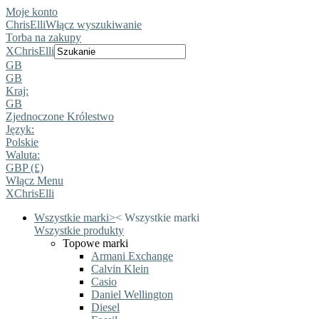
Moje konto
ChrisElli
Włącz wyszukiwanie
Torba na zakupy
X
ChrisElli
GB
GB
Kraj:
GB
Zjednoczone Królestwo
Język:
Polskie
Waluta:
GBP (£)
Włącz Menu
X
ChrisElli
Wszystkie marki
>
<
Wszystkie marki
Wszystkie produkty
Topowe marki
Armani Exchange
Calvin Klein
Casio
Daniel Wellington
Diesel