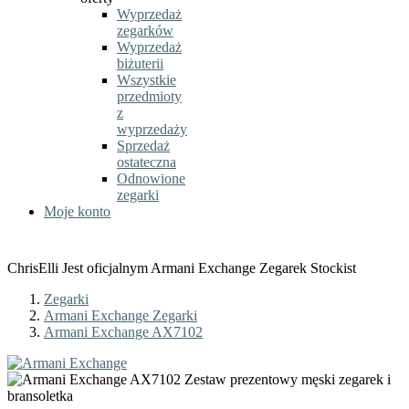
Wyprzedaż
zegarków
Wyprzedaż
biżuterii
Wszystkie
przedmioty
z
wyprzedaży
Sprzedaż
ostateczna
Odnowione
zegarki
Moje konto
ChrisElli Jest oficjalnym Armani Exchange Zegarek Stockist
Zegarki
Armani Exchange Zegarki
Armani Exchange AX7102