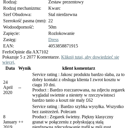
Rodzaj:
Zestaw prezentowy
Rodzaj mechanizmu:
Kwarc
Szef Obudowa:
Stal nierdzewna
Szerokość pasma (mm):
22
Wodoodporność:
50m
Zapięcie:
Rozlokowanie
Zasięg:
Dress
EAN:
4053858871915
Feefo
Opinie dla AX7102
Pokazuje 5 z 2077 Komentarze.
Kliknij tutaj, aby dowiedzieć się
więcej.
Data
Wynik
klient komentarz
Service rating : Jakosc produktu bardzo slaba, za to
dobry kontakt z obsluga klienta I zwrot kosztu w
24
ciagu 10 dni.
April
-
-
Product : Bardzo rozczarowana, na zdjeciu zegarek
2020
wygladal swietnie a niestety w rzeczywistosci
bardzo tanio a koszt nie maly £62
Service rating : Bardzo szybka wysyłka. Wszystko
bez zastrzeżeń. Polecam
8
Product : Zegarek świetny. Piękny klasyczny
January
+
+
granat w połączeniu z połyskującą stalą
2019
nierdzewną zdecydowanie trafił w mój gust.