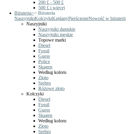
200 £ - 500 £
500 £ i więcej
Biżuteria
>
<
Biżuteria
Naszyjniki
Kolczyki
Kajdany
Pierścienie
Nowość w biżuterii
Naszyjniki
Naszyjniki damskie
Naszyjniki męskie
Topowe marki
Diesel
Fossil
Guess
Police
Skagen
Według koloru
Złoto
Srebro
Różowe złoto
Kolczyki
Diesel
Fossil
Guess
Skagen
Według koloru
Złoto
Srebro