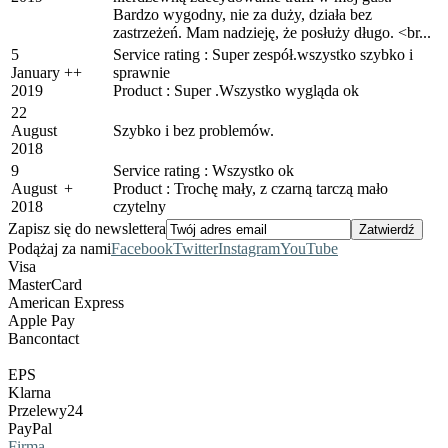
Bardzo wygodny, nie za duży, działa bez
zastrzeżeń. Mam nadzieję, że posłuży długo. <br...
5
Service rating : Super zespół.wszystko szybko i
January
+
+
sprawnie
2019
Product : Super .Wszystko wygląda ok
22
August
Szybko i bez problemów.
2018
9
Service rating : Wszystko ok
August
+
Product : Trochę mały, z czarną tarczą mało
2018
czytelny
Zapisz się do newslettera
Podążaj za nami
Facebook
Twitter
Instagram
YouTube
Visa
MasterCard
American Express
Apple Pay
Bancontact
EPS
Klarna
Przelewy24
PayPal
Firma