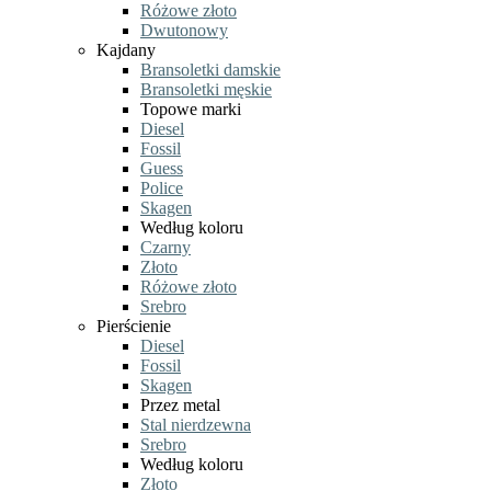
Różowe złoto
Dwutonowy
Kajdany
Bransoletki damskie
Bransoletki męskie
Topowe marki
Diesel
Fossil
Guess
Police
Skagen
Według koloru
Czarny
Złoto
Różowe złoto
Srebro
Pierścienie
Diesel
Fossil
Skagen
Przez metal
Stal nierdzewna
Srebro
Według koloru
Złoto