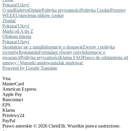
Pokazać
Ukryć
O nas
Biuletyn
Opinie
Polityka prywatności
Polityka Cookie
Przepisy
WEEE
Ustawienia plików cookie
Zbadać
Pokazać
Ukryć
Marki od A do Z
Obsługa klienta
Pokazać
Ukryć
Skontaktuj się z nami
Informacje o dostawie
Zwroty i polityka
zwrotów
Regulamin
Formularz równej ceny
Informacje o
gwarancji
Polityka prywatności
Klarna FAQ
Prawo do odstąpienia od
umowy / Warunki anulowania
Jak anulować
Powered by Google Translate
Visa
MasterCard
American Express
Apple Pay
Bancontact
EPS
Klarna
Przelewy24
PayPal
Prawo autorskie © 2026 ChrisElli. Wszelkie prawa zastrzeżone.