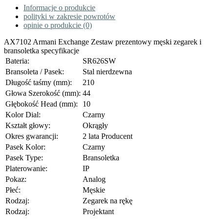
Informacje o produkcie
polityki w zakresie powrotów
opinie o produkcie (0)
AX7102 Armani Exchange Zestaw prezentowy męski zegarek i
bransoletka specyfikacje
Bateria:
SR626SW
Bransoleta / Pasek:
Stal nierdzewna
Długość taśmy (mm):
210
Głowa Szerokość (mm):
44
Głębokość Head (mm):
10
Kolor Dial:
Czarny
Kształt głowy:
Okrągły
Okres gwarancji:
2 lata Producent
Pasek Kolor:
Czarny
Pasek Type:
Bransoletka
Platerowanie:
IP
Pokaz:
Analog
Płeć:
Męskie
Rodzaj:
Zegarek na rękę
Rodzaj:
Projektant