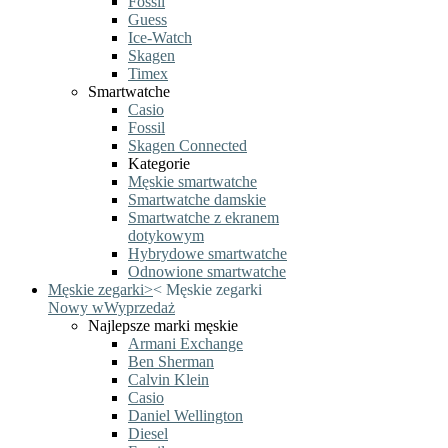
Fossil
Guess
Ice-Watch
Skagen
Timex
Smartwatche
Casio
Fossil
Skagen Connected
Kategorie
Męskie smartwatche
Smartwatche damskie
Smartwatche z ekranem
dotykowym
Hybrydowe smartwatche
Odnowione smartwatche
Męskie zegarki
>
<
Męskie zegarki
Nowy w
Wyprzedaż
Najlepsze marki męskie
Armani Exchange
Ben Sherman
Calvin Klein
Casio
Daniel Wellington
Diesel