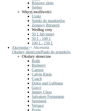
Różowe złoto
Srebro
Więcej możliwości
Uroki
Spinki do mankietów
Zestawy Biżuterii
Według ceny
50 £ lub mniej
50 £ - 100 £
100 £ - 150 £
Akcesoria
>
<
Akcesoria
Okulary słoneczne
Paski do zegarków
Okulary słoneczne
Bolle
Burberry
Carrera
Calvin Klein
Coach
Dolce and Gabbana
Gucci
Jimmy Choo
Salvatore Ferragamo
Serengeti
Versace
Prada