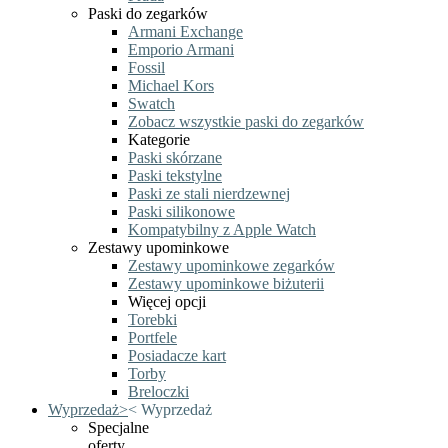
Paski do zegarków
Armani Exchange
Emporio Armani
Fossil
Michael Kors
Swatch
Zobacz wszystkie paski do zegarków
Kategorie
Paski skórzane
Paski tekstylne
Paski ze stali nierdzewnej
Paski silikonowe
Kompatybilny z Apple Watch
Zestawy upominkowe
Zestawy upominkowe zegarków
Zestawy upominkowe biżuterii
Więcej opcji
Torebki
Portfele
Posiadacze kart
Torby
Breloczki
Wyprzedaż
>
<
Wyprzedaż
Specjalne
oferty