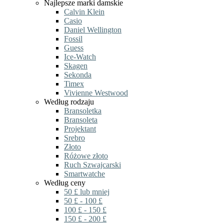
Najlepsze marki damskie
Calvin Klein
Casio
Daniel Wellington
Fossil
Guess
Ice-Watch
Skagen
Sekonda
Timex
Vivienne Westwood
Według rodzaju
Bransoletka
Bransoleta
Projektant
Srebro
Złoto
Różowe złoto
Ruch Szwajcarski
Smartwatche
Według ceny
50 £ lub mniej
50 £ - 100 £
100 £ - 150 £
150 £ - 200 £