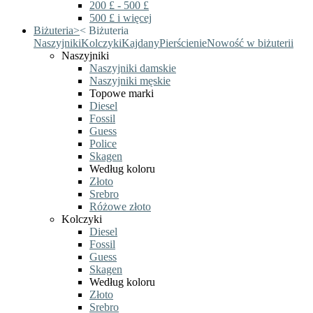
200 £ - 500 £
500 £ i więcej
Biżuteria
>
<
Biżuteria
Naszyjniki
Kolczyki
Kajdany
Pierścienie
Nowość w biżuterii
Naszyjniki
Naszyjniki damskie
Naszyjniki męskie
Topowe marki
Diesel
Fossil
Guess
Police
Skagen
Według koloru
Złoto
Srebro
Różowe złoto
Kolczyki
Diesel
Fossil
Guess
Skagen
Według koloru
Złoto
Srebro