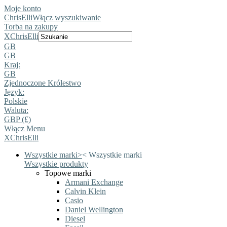
Moje konto
ChrisElli
Włącz wyszukiwanie
Torba na zakupy
X
ChrisElli
GB
GB
Kraj:
GB
Zjednoczone Królestwo
Język:
Polskie
Waluta:
GBP (£)
Włącz Menu
X
ChrisElli
Wszystkie marki
>
<
Wszystkie marki
Wszystkie produkty
Topowe marki
Armani Exchange
Calvin Klein
Casio
Daniel Wellington
Diesel