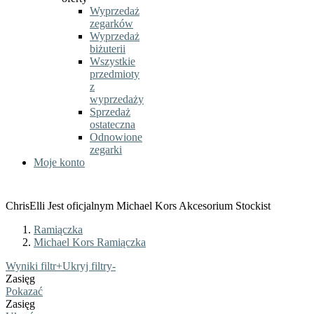
Wyprzedaż
zegarków
Wyprzedaż
biżuterii
Wszystkie
przedmioty
z
wyprzedaży
Sprzedaż
ostateczna
Odnowione
zegarki
Moje konto
ChrisElli Jest oficjalnym Michael Kors Akcesorium Stockist
Ramiączka
Michael Kors Ramiączka
Wyniki filtr
+
Ukryj filtry
-
Zasięg
Pokazać
Zasięg