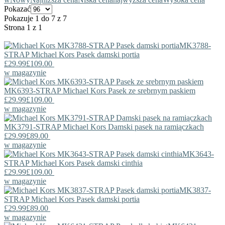
Pokazać
Pokazuje 1 do 7 z 7
Strona 1 z 1
MK3788-
STRAP
Michael Kors
Pasek damski portia
£29.99
£109.00
w magazynie
MK6393-STRAP
Michael Kors
Pasek ze srebrnym paskiem
£29.99
£109.00
w magazynie
MK3791-STRAP
Michael Kors
Damski pasek na ramiączkach
£29.99
£89.00
w magazynie
MK3643-
STRAP
Michael Kors
Pasek damski cinthia
£29.99
£109.00
w magazynie
MK3837-
STRAP
Michael Kors
Pasek damski portia
£29.99
£89.00
w magazynie