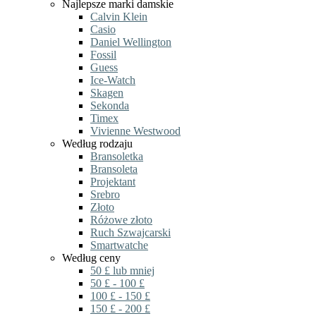
Najlepsze marki damskie
Calvin Klein
Casio
Daniel Wellington
Fossil
Guess
Ice-Watch
Skagen
Sekonda
Timex
Vivienne Westwood
Według rodzaju
Bransoletka
Bransoleta
Projektant
Srebro
Złoto
Różowe złoto
Ruch Szwajcarski
Smartwatche
Według ceny
50 £ lub mniej
50 £ - 100 £
100 £ - 150 £
150 £ - 200 £