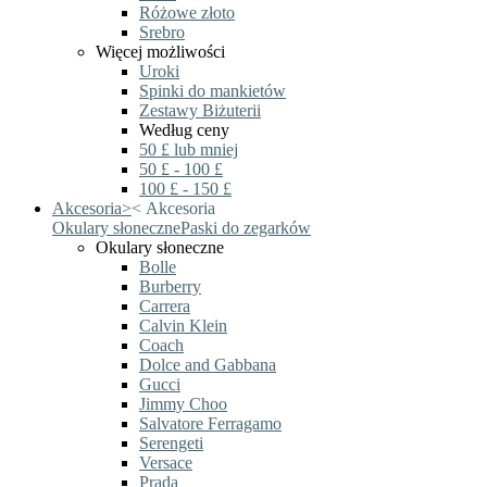
Różowe złoto
Srebro
Więcej możliwości
Uroki
Spinki do mankietów
Zestawy Biżuterii
Według ceny
50 £ lub mniej
50 £ - 100 £
100 £ - 150 £
Akcesoria
>
<
Akcesoria
Okulary słoneczne
Paski do zegarków
Okulary słoneczne
Bolle
Burberry
Carrera
Calvin Klein
Coach
Dolce and Gabbana
Gucci
Jimmy Choo
Salvatore Ferragamo
Serengeti
Versace
Prada