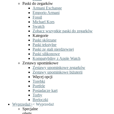
Paski do zegarków
Armani Exchange
Emporio Armani
Fossil
Michael Kors
Swatch
Zobacz wszystkie paski do zegarków
Kategorie
Paski skórzane
Paski tekstylne
Paski ze stali nierdzewnej
Paski silikonowe
Kompatybilny z Apple Watch
Zestawy upominkowe
Zestawy upominkowe zegarków
Zestawy upominkowe biżuterii
Więcej opcji
Torebki
Portfele
Posiadacze kart
Torby
Breloczki
Wyprzedaż
>
<
Wyprzedaż
Specjalne
oferty