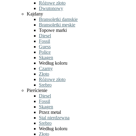
Różowe złoto
Dwutonowy
Kajdany
Bransoletki damskie
Bransoletki męskie
Topowe marki
Diesel
Fossil
Guess
Police
Skagen
Według koloru
Czarny
Złoto
Różowe złoto
Srebro
Pierścienie
Diesel
Fossil
Skagen
Przez metal
Stal nierdzewna
Srebro
Według koloru
Złoto