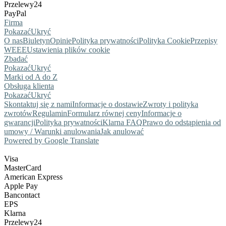
Przelewy24
PayPal
Firma
Pokazać
Ukryć
O nas
Biuletyn
Opinie
Polityka prywatności
Polityka Cookie
Przepisy
WEEE
Ustawienia plików cookie
Zbadać
Pokazać
Ukryć
Marki od A do Z
Obsługa klienta
Pokazać
Ukryć
Skontaktuj się z nami
Informacje o dostawie
Zwroty i polityka
zwrotów
Regulamin
Formularz równej ceny
Informacje o
gwarancji
Polityka prywatności
Klarna FAQ
Prawo do odstąpienia od
umowy / Warunki anulowania
Jak anulować
Powered by Google Translate
Visa
MasterCard
American Express
Apple Pay
Bancontact
EPS
Klarna
Przelewy24