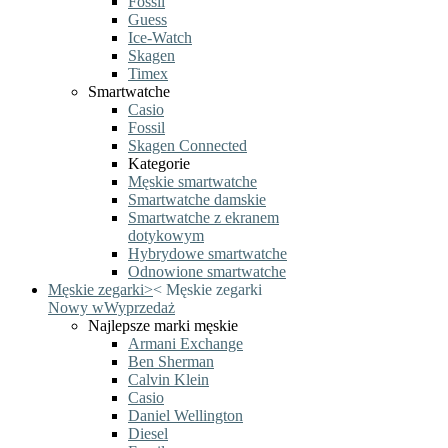
Fossil
Guess
Ice-Watch
Skagen
Timex
Smartwatche
Casio
Fossil
Skagen Connected
Kategorie
Męskie smartwatche
Smartwatche damskie
Smartwatche z ekranem
dotykowym
Hybrydowe smartwatche
Odnowione smartwatche
Męskie zegarki
>
<
Męskie zegarki
Nowy w
Wyprzedaż
Najlepsze marki męskie
Armani Exchange
Ben Sherman
Calvin Klein
Casio
Daniel Wellington
Diesel