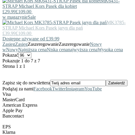
MK6431-
STRAP
Michael Kors
Pasek dla kobiet
£29.99
£109.00
w magazynie
Sale
MK3785-
STRAP
Michael Kors
Pasek jaryn dla pań
£39.99
£109.00
Dostępne używane od £39.99
Zasięg
Zasięg
Zaszeregowanie
Zaszeregowanie
Nowy
w
Nowy
Najniższa cena
Niska cena
najwyższa cena
Wysoka cena
Pokazać
Pokazuje 1 do 7 z 7
Strona 1 z 1
Zapisz się do newslettera
Podążaj za nami
Facebook
Twitter
Instagram
YouTube
Visa
MasterCard
American Express
Apple Pay
Bancontact
EPS
Klarna