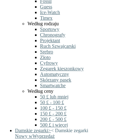
Fossil
Guess
Ice-Watch
Timex
Według rodzaju
Sportowy
Chronografy
Projektant
Ruch Szwajcarski
Srebro
Złoto
Cyfrowy
Zegarek kieszonkowy
Automatyczny
Skórzany pasek
Smartwatche
Według ceny
50 £ lub mniej
50 £ - 100 £
100 £ - 150 £
150 £ - 200 £
200 £ - 500 £
500 £ i więcej
Damskie zegarki
>
<
Damskie zegarki
Nowy w
Wyprzedaż